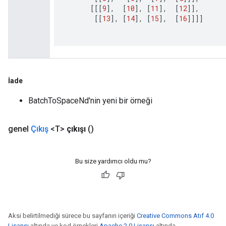
[[[
9
]
,
[
10
]
,
[
11
]
,
[
12
]]
,
[[
13
]
,
[
14
]
,
[
15
]
,
[
16
]]]]
İade
BatchToSpaceNd'nin yeni bir örneği
genel
Çıkış
<T>
çıkışı
()
Bu size yardımcı oldu mu?
ryTensorBatch
Aksi belirtilmediği sürece bu sayfanın içeriği
Creative Commons Atıf 4.0
Lisansı
altında ve kod örnekleri
Apache 2.0 Lisansı
altında