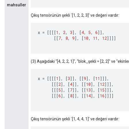
mahsuller
Çıkış tensörünün şekli `[1, 2, 2, 3]' ve değeri vardır:
x
=
[[[[
1
,
2
,
3
]
,
[
4
,
5
,
6
]]
,
[[
7
,
8
,
9
]
,
[
10
,
11
,
12
]]]]
(3) Aşağıdaki "[4, 2, 2, 1]", "blok_şekli = [2, 2]" ve "ekinler =
x
=
[[[[
1
]
,
[
3
]]
,
[[
9
]
,
[
11
]]]
,
[[[
2
]
,
[
4
]]
,
[[
10
]
,
[
12
]]]
,
[[[
5
]
,
[
7
]]
,
[[
13
]
,
[
15
]]]
,
[[[
6
]
,
[
8
]]
,
[[
14
]
,
[
16
]]]]
Çıkış tensörünün şekli `[1, 4, 4, 1]' ve değeri vardır: