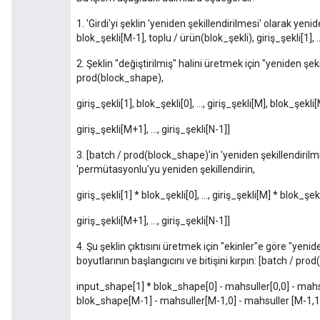
1. 'Girdi'yi şeklin 'yeniden şekillendirilmesi' olarak yeniden
blok_şekli[M-1], toplu / ürün(blok_şekli), giriş_şekli[1], ...
2. Şeklin "değiştirilmiş" halini üretmek için "yeniden şeki
prod(block_shape),
giriş_şekli[1], blok_şekli[0], ..., giriş_şekli[M], blok_şekli
giriş_şekli[M+1], ..., giriş_şekli[N-1]]
3. [batch / prod(block_shape)'in 'yeniden şekillendiril
'permütasyonlu'yu yeniden şekillendirin,
giriş_şekli[1] * blok_şekli[0], ..., giriş_şekli[M] * blok_şek
giriş_şekli[M+1], ..., giriş_şekli[N-1]]
4. Şu şeklin çıktısını üretmek için "ekinler"e göre "yenid
boyutlarının başlangıcını ve bitişini kırpın: [batch / pro
input_shape[1] * blok_shape[0] - mahsuller[0,0] - mahsul
blok_shape[M-1] - mahsuller[M-1,0] - mahsuller [M-1,1