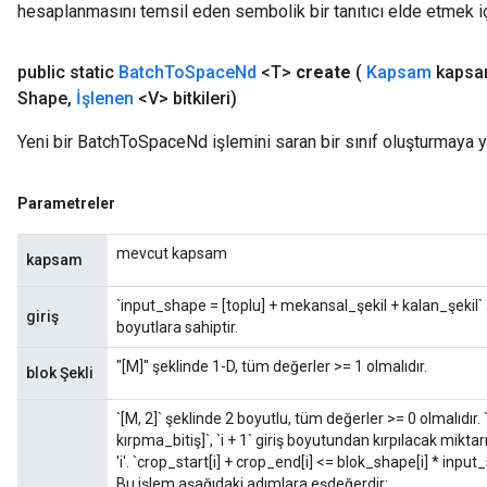
hesaplanmasını temsil eden sembolik bir tanıtıcı elde etmek için
Flush
public static
Batch
To
Space
Nd
<T>
create
(
Kapsam
kapsa
Shape
,
İşlenen
<V> bitkileri)
eHandleOp
Yeni bir BatchToSpaceNd işlemini saran bir sınıf oluşturmaya y
Parametreler
ureSplit
mevcut kapsam
kapsam
`input_shape = [toplu] + mekansal_şekil + kalan_şekil
giriş
boyutlara sahiptir.
"[M]" şeklinde 1-D, tüm değerler >= 1 olmalıdır.
blok Şekli
`[M, 2]` şeklinde 2 boyutlu, tüm değerler >= 0 olmalıdır.
kırpma_bitiş]`, `i + 1` giriş boyutundan kırpılacak miktarı
'i'. `crop_start[i] + crop_end[i] <= blok_shape[i] * input
Bu işlem aşağıdaki adımlara eşdeğerdir: