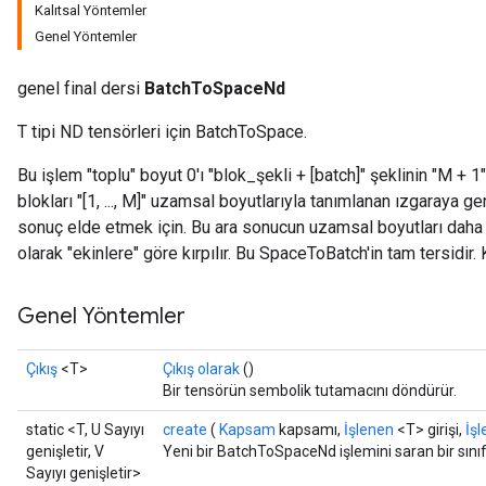
Kalıtsal Yöntemler
Genel Yöntemler
genel final dersi
BatchToSpaceNd
T tipi ND tensörleri için BatchToSpace.
Bu işlem "toplu" boyut 0'ı "blok_şekli + [batch]" şeklinin "M + 1"
blokları "[1, ..., M]" uzamsal boyutlarıyla tanımlanan ızgaraya ger
sonuç elde etmek için. Bu ara sonucun uzamsal boyutları daha s
olarak "ekinlere" göre kırpılır. Bu SpaceToBatch'in tam tersidir.
Genel Yöntemler
Çıkış
<T>
Çıkış olarak
()
Bir tensörün sembolik tutamacını döndürür.
static <T, U Sayıyı
create
(
Kapsam
kapsamı,
İşlenen
<T> girişi,
İş
genişletir, V
Yeni bir BatchToSpaceNd işlemini saran bir sını
t
Sayıyı genişletir>