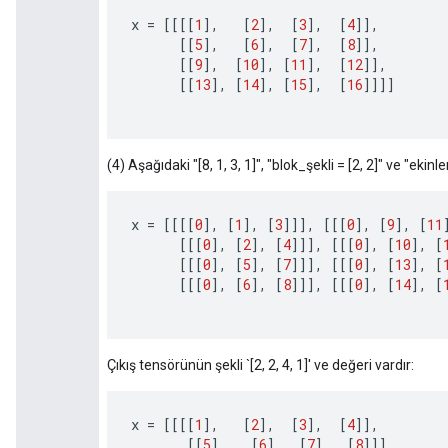
x
=
[[[[
1
]
,
[
2
]
,
[
3
]
,
[
4
]]
,
[[
5
]
,
[
6
]
,
[
7
]
,
[
8
]]
,
[[
9
]
,
[
10
]
,
[
11
]
,
[
12
]]
,
[[
13
]
,
[
14
]
,
[
15
]
,
[
16
]]]]
(4) Aşağıdaki "[8, 1, 3, 1]", "blok_şekli = [2, 2]" ve "ekinler =
x
=
[[[[
0
]
,
[
1
]
,
[
3
]]]
,
[[[
0
]
,
[
9
]
,
[
11
[[[
0
]
,
[
2
]
,
[
4
]]]
,
[[[
0
]
,
[
10
]
,
[
[[[
0
]
,
[
5
]
,
[
7
]]]
,
[[[
0
]
,
[
13
]
,
[
[[[
0
]
,
[
6
]
,
[
8
]]]
,
[[[
0
]
,
[
14
]
,
[
Çıkış tensörünün şekli `[2, 2, 4, 1]' ve değeri vardır:
x
=
[[[[
1
]
,
[
2
]
,
[
3
]
,
[
4
]]
,
[[
5
]
,
[
6
]
,
[
7
]
,
[
8
]]]
,