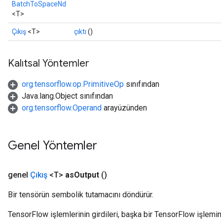
BatchToSpaceNd
<T>
Çıkış
<T>
çıktı
()
Kalıtsal Yöntemler
source
org.tensorflow.op.PrimitiveOp
sınıfından
Java.lang.Object sınıfından
leOp
org.tensorflow.Operand
arayüzünden
Genel Yöntemler
genel
Çıkış
<T>
as
Output
()
Bir tensörün sembolik tutamacını döndürür.
TensorFlow işlemlerinin girdileri, başka bir TensorFlow işleminin