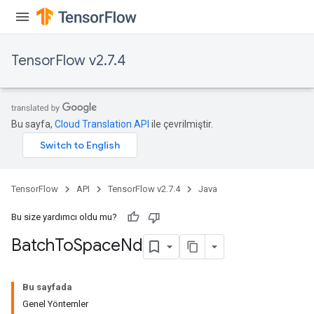
TensorFlow v2.7.4
Bu sayfa,
Cloud Translation API
ile çevrilmiştir.
TensorFlow
API
TensorFlow v2.7.4
Java
Bu size yardımcı oldu mu?
Batch
To
Space
Nd
Bu sayfada
Genel Yöntemler