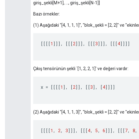
giriş_şekli[M+1], ..., giriş_şekli[N-1]]
Bazı örnekler:
(1) Aşağıdaki "[4, 1, 1, 1]", "blok_şekli = [2, 2]" ve "ekinler =
[[[[
1
]]]
,
[[[
2
]]]
,
[[[
3
]]]
,
[[[
4
]]]]
Çıkış tensörünün şekli `[1, 2, 2, 1]' ve değeri vardır:
x
=
[[[[
1
]
,
[
2
]]
,
[[
3
]
,
[
4
]]]]
(2) Aşağıdaki "[4, 1, 1, 3]", "blok_şekli = [2, 2]" ve "ekinler =
[[[[
1
,
2
,
3
]]]
,
[[[
4
,
5
,
6
]]]
,
[[[
7
,
8
,