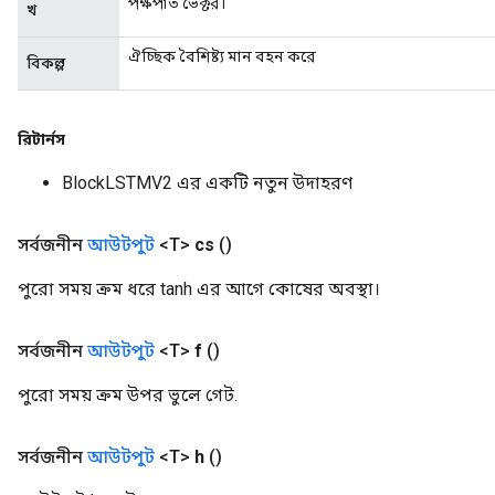
পক্ষপাত ভেক্টর।
খ
ঐচ্ছিক বৈশিষ্ট্য মান বহন করে
বিকল্প
রিটার্নস
BlockLSTMV2 এর একটি নতুন উদাহরণ
সর্বজনীন
আউটপুট
<T>
cs
()
পুরো সময় ক্রম ধরে tanh এর আগে কোষের অবস্থা।
সর্বজনীন
আউটপুট
<T>
f
()
পুরো সময় ক্রম উপর ভুলে গেট.
সর্বজনীন
আউটপুট
<T>
h
()