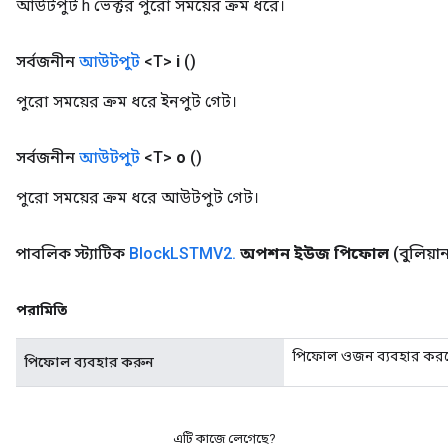
আউটপুট h ভেক্টর পুরো সময়ের ক্রম ধরে।
ryTensorBatch
সর্বজনীন
আউটপুট
<T>
i
()
পুরো সময়ের ক্রম ধরে ইনপুট গেট।
সর্বজনীন
আউটপুট
<T>
o
()
পুরো সময়ের ক্রম ধরে আউটপুট গেট।
পাবলিক স্ট্যাটিক
Block
LSTMV2
.
অপশন ইউজ পিফোল
(বুলিয়
rBatch
পরামিতি
Batch
পিফোল ওজন ব্যবহার করত
পিফোল ব্যবহার করুন
atch
এটি কাজে লেগেছে?