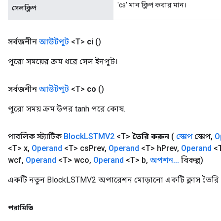
'cs' মান ক্লিপ করার মান।
সেলক্লিপ
সর্বজনীন
আউটপুট
<T>
ci
()
পুরো সময়ের ক্রম ধরে সেল ইনপুট।
সর্বজনীন
আউটপুট
<T>
co
()
পুরো সময় ক্রম উপর tanh পরে কোষ.
পাবলিক স্ট্যাটিক
Block
LSTMV2
<T>
তৈরি করুন
(
স্কোপ
স্কোপ
,
O
<T> x
,
Operand
<T> cs
Prev
,
Operand
<T> h
Prev
,
Operand
<T
wcf
,
Operand
<T> wco
,
Operand
<T> b
,
অপশন
.
.
.
বিকল্প)
একটি নতুন BlockLSTMV2 অপারেশন মোড়ানো একটি ক্লাস তৈরি 
পরামিতি