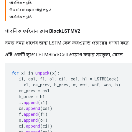
পাবলিক পদ্ধতি
উত্তরাধিকারসূত্রে প্রাপ্ত পদ্ধতি
পাবলিক পদ্ধতি
t
পাবলিক ফাইনাল ক্লাস
BlockLSTMV2
সমস্ত সময় ধাপের জন্য LSTM সেল ফরওয়ার্ড প্রচারের গণনা করে।
এটি একটি লুপে LSTMBlockCell প্রয়োগ করার সমতুল্য, যেমন:
for
x1
in
unpack
(
x
):
source
i1
,
cs1
,
f1
,
o1
,
ci1
,
co1
,
h1
=
LSTMBlock
(
x1
,
cs_prev
,
h_prev
,
w
,
wci
,
wcf
,
wco
,
b
)
cs_prev
=
cs1
leOp
h_prev
=
h1
i
.
append
(
i1
)
cs
.
append
(
cs1
)
f
.
append
(
f1
)
o
.
append
(
o1
)
ci
.
append
(
ci1
)
co
.
append
(
co1
)