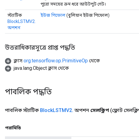
পুরো সময়ের ক্রম ধরে আউটপুট গেট।
স্ট্যাটিক
ইউজ পিফোল
(বুলিয়ান ইউজ পিফোল)
BlockLSTMV2.
অপশন
উত্তরাধিকারসূত্রে প্রাপ্ত পদ্ধতি
ক্লাস
org.tensorflow.op.PrimitiveOp
থেকে
java.lang.Object ক্লাস থেকে
পাবলিক পদ্ধতি
পাবলিক স্ট্যাটিক
Block
LSTMV2
.
অপশন
সেলক্লিপ
(ফ্লোট সেলক্ল
পরামিতি