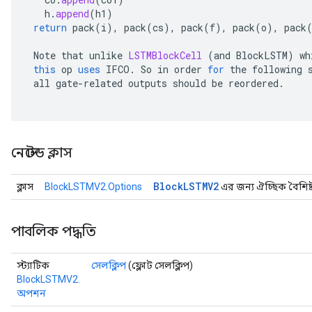
h
.
append
(
h1
)
return
pack
(
i
),
pack
(
cs
),
pack
(
f
),
pack
(
o
),
pack
Note
that
unlike
LSTMBlockCell
(
and
BlockLSTM
)
wh
this
op
uses
IFCO
.
So
in
order
for
the
following
all
gate
-
related
outputs
should
be
reordered
.
Flush
নেস্টেড ক্লাস
eHandleOp
Block
LSTMV2
ক্লাস
BlockLSTMV2.Options
এর জন্য ঐচ্ছিক বৈশিষ্ট
ureSplit
পাবলিক পদ্ধতি
স্ট্যাটিক
সেলক্লিপ
(ফ্লোট সেলক্লিপ)
BlockLSTMV2.
অপশন