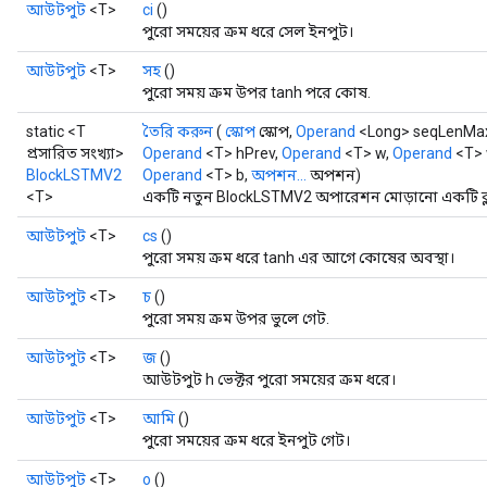
আউটপুট
<T>
ci
()
পুরো সময়ের ক্রম ধরে সেল ইনপুট।
আউটপুট
<T>
সহ
()
পুরো সময় ক্রম উপর tanh পরে কোষ.
static <T
তৈরি করুন
(
স্কোপ
স্কোপ,
Operand
<Long> seqLenMa
প্রসারিত সংখ্যা>
Operand
<T> hPrev,
Operand
<T> w,
Operand
<T> 
BlockLSTMV2
Operand
<T> b,
অপশন...
অপশন)
<T>
একটি নতুন BlockLSTMV2 অপারেশন মোড়ানো একটি ক্ল
আউটপুট
<T>
cs
()
পুরো সময় ক্রম ধরে tanh এর আগে কোষের অবস্থা।
আউটপুট
<T>
চ
()
পুরো সময় ক্রম উপর ভুলে গেট.
আউটপুট
<T>
জ
()
আউটপুট h ভেক্টর পুরো সময়ের ক্রম ধরে।
আউটপুট
<T>
আমি
()
পুরো সময়ের ক্রম ধরে ইনপুট গেট।
আউটপুট
<T>
o
()