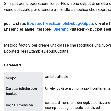
Gli input per le operazioni TensorFlow sono output di un'alt
viene utilizzato per ottenere un handle simbolico che rappresent
public static
Boosted
Trees
Example
Debug
Outputs
create
Ensemble
Handle
,
Iterable<
Operand
<Integer>> bucketized
Metodo factory per creare una classe che racchiude una nuov
BoostedTreesExampleDebugOutputs.
Parametri
ambito attuale
scopo
Un elenco di tensori di rango 1 contenente 
Caratteristiche con
bucket
scalare, dimensione dei logit, da utilizzare p
logitsDimension
esempi_debug_outputs_serialized.