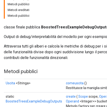
Metodi pubblici
Metodi ereditati
Metodi pubblici
classe finale pubblica
BoostedTreesExampleDebugOutput
Output di debug/interpretabilità del modello per ogni esempio
Attraversa tutti gli alberi e calcola le metriche di debug per i
delle funzionalità divise dopo ogni suddivisione lungo il perco
contributi delle funzionalità direzionali.
Flush
Metodi pubblici
eHandleOp
Uscita
<Stringa>
comeuscita
()
Restituisce la maniglia simb
static
create
(
Scope
scope,
Oper
BoostedTreesExampleDebugOutputs
Operand
<Integer>> bucket
ureSplit
Metodo factory per creare 