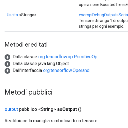
operazione BoostedTrees
Uscita
<Stringa>
esempiDebugOutputsSeria
Tensore di rango 1 di outp
stringa per ogni esempio.
Metodi ereditati
Dalla classe
org.tensorflow.op.PrimitiveOp
Dalla classe java.lang.Object
Dall'interfaccia
org.tensorflow.Operand
Metodi pubblici
output
pubblico <String>
as
Output
()
Restituisce la maniglia simbolica di un tensore.