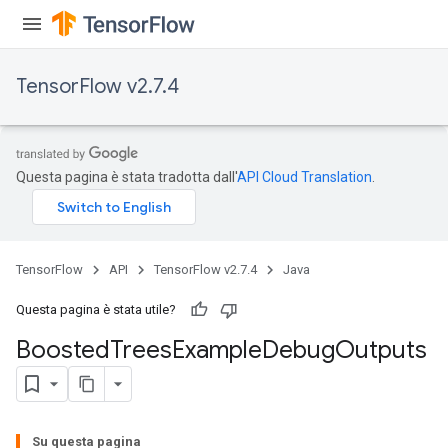
TensorFlow v2.7.4
Questa pagina è stata tradotta dall'
API Cloud Translation
.
t
TensorFlow
API
TensorFlow v2.7.4
Java
Questa pagina è stata utile?
Boosted
Trees
Example
Debug
Outputs
source
leOp
Su questa pagina