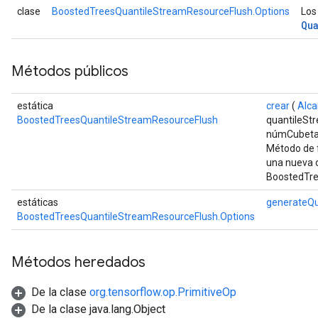
clase
BoostedTreesQuantileStreamResourceFlush.Options
Los
Qu
Métodos públicos
estática
crear
(
Alc
BoostedTreesQuantileStreamResourceFlush
quantileSt
númCubeta
Método de f
una nueva 
BoostedTre
estáticas
generateQu
BoostedTreesQuantileStreamResourceFlush.Options
Métodos heredados
De la clase
org.tensorflow.op.PrimitiveOp
De la clase java.lang.Object