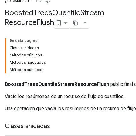
¿Te resultó útil?
Boosted
Trees
Quantile
Stream
Resource
Flush
eHandleOp
En esta página
Clases anidadas
ureSplit
Métodos públicos
Métodos heredados
Métodos públicos
BoostedTreesQuantileStreamResourceFlush
public final 
Vacíe los resúmenes de un recurso de flujo de cuantiles.
Una operación que vacía los resúmenes de un recurso de flujo 
Clases anidadas