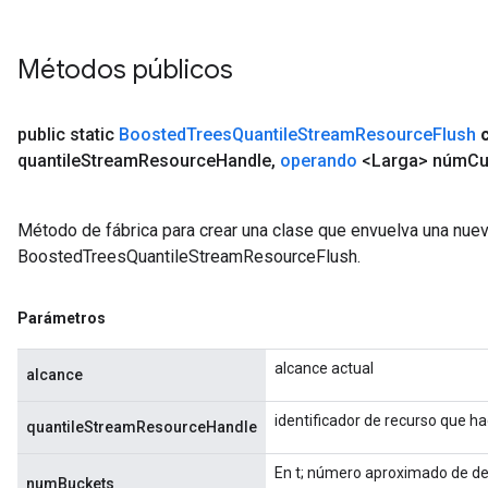
Métodos públicos
public static
Boosted
Trees
Quantile
Stream
Resource
Flush
quantile
Stream
Resource
Handle
,
operando
<Larga> núm
Cu
Método de fábrica para crear una clase que envuelva una nue
BoostedTreesQuantileStreamResourceFlush.
Parámetros
alcance actual
alcance
identificador de recurso que h
quantileStreamResourceHandle
En t; número aproximado de de
numBuckets