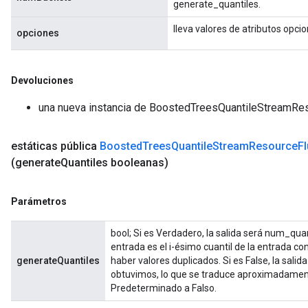
generate_quantiles.
lleva valores de atributos opci
opciones
Devoluciones
una nueva instancia de BoostedTreesQuantileStreamRe
estáticas pública
Boosted
Trees
Quantile
Stream
Resource
F
(generate
Quantiles booleanas)
Parámetros
bool; Si es Verdadero, la salida será num_quan
entrada es el i-ésimo cuantil de la entrada c
generateQuantiles
haber valores duplicados. Si es False, la sali
obtuvimos, lo que se traduce aproximadamente 
Predeterminado a Falso.