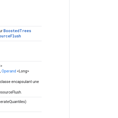
Boosted
Trees
our
ource
Flush
?>
,
Operand
<Long>
 classe encapsulant une
sourceFlush.
erateQuantiles)