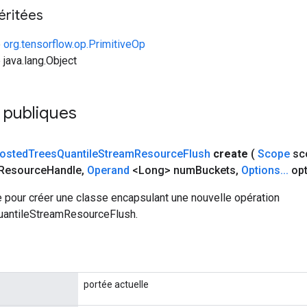
éritées
e
org.tensorflow.op.PrimitiveOp
 java.lang.Object
 publiques
osted
Trees
Quantile
Stream
Resource
Flush
create
(
Scope
sc
Resource
Handle
,
Operand
<Long> num
Buckets
,
Options
.
.
.
opt
 pour créer une classe encapsulant une nouvelle opération
antileStreamResourceFlush.
portée actuelle