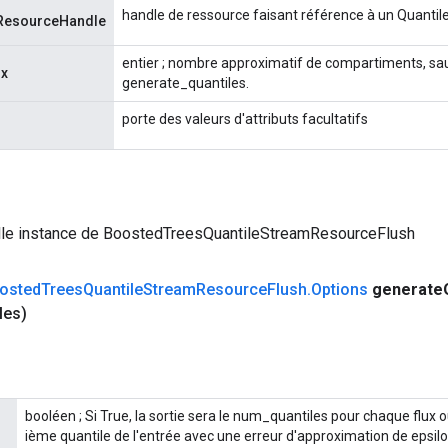
handle de ressource faisant référence à un Quanti
ResourceHandle
entier ; nombre approximatif de compartiments, sauf
ux
generate_quantiles.
porte des valeurs d'attributs facultatifs
lle instance de BoostedTreesQuantileStreamResourceFlush
osted
Trees
Quantile
Stream
Resource
Flush
.
Options
generate
les)
booléen ; Si True, la sortie sera le num_quantiles pour chaque flux o
ième quantile de l'entrée avec une erreur d'approximation de epsilo