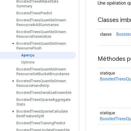
Boosted
Trees
Make
Stats
Une opération qu
Summary
Boosted
Trees
Predict
Classes imb
Boosted
Trees
Quantile
Stream
Resource
Add
Summaries
Boosted
Trees
Quantile
Stream
classe
Boosted
Resource
Deserialize
Boosted
Trees
Quantile
Stream
Resource
Flush
Aperçu
Méthodes p
Options
Boosted
Trees
Quantile
Stream
statique
Resource
Get
Bucket
Boundaries
BoostedTreesQu
Boosted
Trees
Quantile
Stream
Resource
Handle
Op
Boosted
Trees
Serialize
Ensemble
Boosted
Trees
Sparse
Aggregate
Stats
Boosted
Trees
Sparse
Calculate
statique
Best
Feature
Split
BoostedTreesQu
Boosted
Trees
Training
Predict
Boosted
Trees
Update
Ensemble