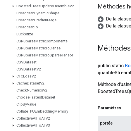
Méthodes h
Boosted
Trees
Update
Ensemble
V2
Broadcast
Dynamic
Shape
De la class
Broadcast
Gradient
Args
De la classe
Broadcast
To
Bucketize
CSRSparse
Matrix
Components
Méthodes
CSRSparse
Matrix
To
Dense
CSRSparse
Matrix
To
Sparse
Tensor
CSVDataset
public static
Bo
CSVDataset
V2
quantile
Stream
CTCLoss
V2
Cache
Dataset
V2
Méthode d'usine
Check
Numerics
V2
BoostedTreesQu
Choose
Fastest
Dataset
Clip
By
Value
Paramètres
Collate
TPUEmbedding
Memory
Collective
All
To
All
V2
portée
Collective
All
To
All
V3