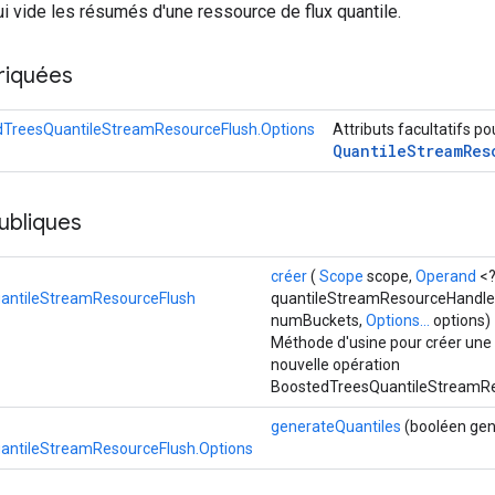
i vide les résumés d'une ressource de flux quantile.
riquées
TreesQuantileStreamResourceFlush.Options
Attributs facultatifs p
Quantile
Stream
Res
ubliques
créer
(
Scope
scope,
Operand
<
antileStreamResourceFlush
quantileStreamResourceHandle
numBuckets,
Options...
options)
Méthode d'usine pour créer une
nouvelle opération
BoostedTreesQuantileStreamRe
generateQuantiles
(booléen gen
antileStreamResourceFlush.Options