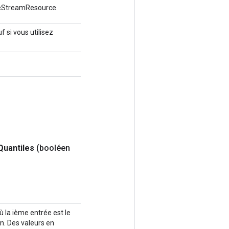
leStreamResource.
 si vous utilisez
Quantiles
(booléen
ù la ième entrée est le
n. Des valeurs en