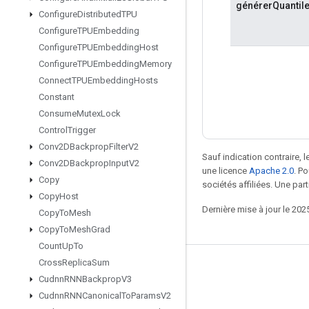
générerQuantil
Configure
Distributed
TPU
Configure
TPUEmbedding
Configure
TPUEmbedding
Host
Configure
TPUEmbedding
Memory
Connect
TPUEmbedding
Hosts
Constant
Consume
Mutex
Lock
Control
Trigger
Conv2DBackprop
Filter
V2
Sauf indication contraire, 
Conv2DBackprop
Input
V2
une licence
Apache 2.0
. P
Copy
sociétés affiliées. Une part
Copy
Host
Dernière mise à jour le 202
Copy
To
Mesh
Copy
To
Mesh
Grad
Count
Up
To
Cross
Replica
Sum
Rester connecté
Cudnn
RNNBackprop
V3
Blog
Cudnn
RNNCanonical
To
Params
V2