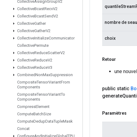
Collective
Assign
Group
V2
quantileStream
Collective
Bcast
Recv
V2
Collective
Bcast
Send
V2
nombre de sea
Collective
Gather
Collective
Gather
V2
choix
Collective
Initialize
Communicator
Collective
Permute
Collective
Reduce
Scatter
V2
Retour
Collective
Reduce
V2
Collective
Reduce
V3
une nouve
Combined
Non
Max
Suppression
Composite
Tensor
Variant
From
Components
public static
Bo
Composite
Tensor
Variant
To
generate
Quanti
Components
Compress
Element
Paramètres
Compute
Batch
Size
Compute
Dedup
Data
Tuple
Mask
Concat
Configure
And
Initialize
Global
TPU