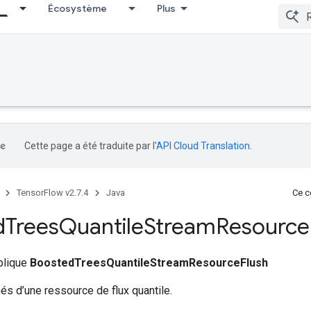
Écosystème
Plus
Cette page a été traduite par l'
API Cloud Translation
.
TensorFlow v2.7.4
Java
Ce co
d
Trees
Quantile
Stream
Resource
ublique
BoostedTreesQuantileStreamResourceFlush
s d’une ressource de flux quantile.