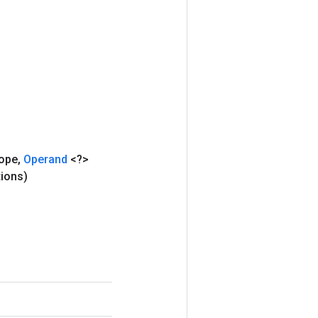
ope
,
Operand
<?>
ions)