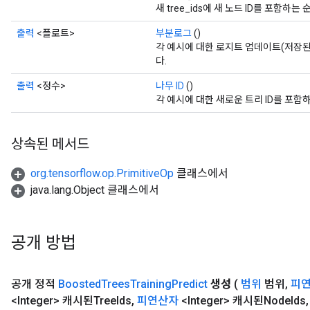
새 tree_ids에 새 노드 ID를 포함하는 순
출력
<플로트>
부분로그
()
각 예시에 대한 로지트 업데이트(저장된
다.
출력
<정수>
나무 ID
()
각 예시에 대한 새로운 트리 ID를 포함하는
상속된 메서드
org.tensorflow.op.PrimitiveOp
클래스에서
java.lang.Object 클래스에서
공개 방법
공개 정적
Boosted
Trees
Training
Predict
생성
(
범위
범위
,
피
<Integer> 캐시된Tree
Ids
,
피연산자
<Integer> 캐시된Node
Ids
,