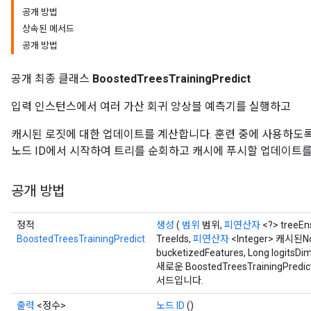
공개 방법
상속된 메서드
공개 방법
공개 최종 클래스
BoostedTreesTrainingPredict
입력 인스턴스에서 여러 가산 회귀 앙상블 예측기를 실행하고
캐시된 로짓에 대한 업데이트를 계산합니다. 훈련 중에 사용하도록
노드 ID에서 시작하여 트리를 순회하고 캐시에 푸시할 업데이트를
공개 방법
정적
생성
(
범위
범위,
피연산자
<?> treeE
BoostedTreesTrainingPredict
TreeIds,
피연산자
<Integer> 캐시된Nod
bucketizedFeatures, Long logitsDi
새로운 BoostedTreesTrainingP
서드입니다.
출력
<정수>
노드 ID
()