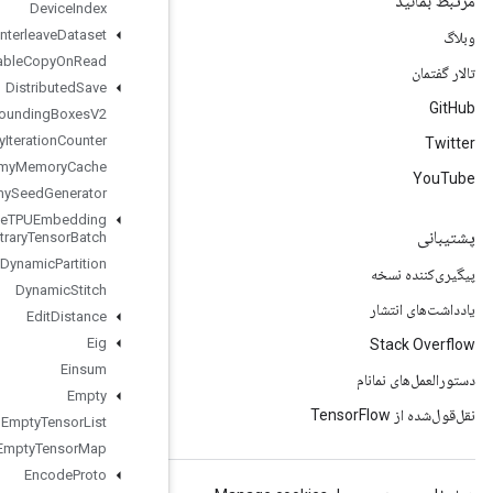
Device
Index
Directed
Interleave
Dataset
Disable
Copy
On
Read
Distributed
Save
Draw
Bounding
Boxes
V2
Dummy
Iteration
Counter
Dummy
Memory
Cache
Dummy
Seed
Generator
Dynamic
Enqueue
TPUEmbedding
Arbitrary
Tensor
Batch
Dynamic
Partition
Dynamic
Stitch
Edit
Distance
Eig
Einsum
Empty
Empty
Tensor
List
Empty
Tensor
Map
Encode
Proto