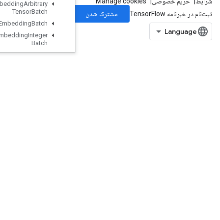
Enqueue
TPUEmbedding
Arbitrary
Tensor
Batch
Enqueue
TPUEmbedding
Batch
Enqueue
TPUEmbedding
Integer
Batch
Enqueue
TPUEmbedding
Ragged
Tensor
Batch
Enqueue
TPUEmbedding
Sparse
Batch
Enqueue
TPUEmbedding
Sparse
Tensor
Batch
EnsureShape
Enter
Erfinv
EuclideanNorm
ExecuteTPUEmbeddingPartitioner
Exit
ExpandDims
ExperimentalAutoShardDataset
ExperimentalBytesProducedStats
Dataset