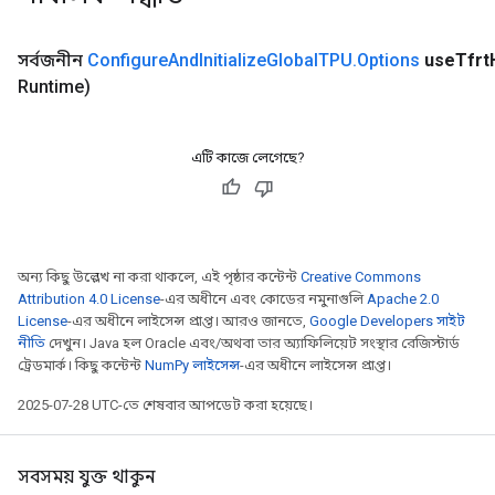
সর্বজনীন
Configure
And
Initialize
Global
TPU
.
Options
use
Tfrt
Runtime)
এটি কাজে লেগেছে?
অন্য কিছু উল্লেখ না করা থাকলে, এই পৃষ্ঠার কন্টেন্ট
Creative Commons
Attribution 4.0 License
-এর অধীনে এবং কোডের নমুনাগুলি
Apache 2.0
License
-এর অধীনে লাইসেন্স প্রাপ্ত। আরও জানতে,
Google Developers সাইট
নীতি
দেখুন। Java হল Oracle এবং/অথবা তার অ্যাফিলিয়েট সংস্থার রেজিস্টার্ড
ট্রেডমার্ক। কিছু কন্টেন্ট
NumPy লাইসেন্স
-এর অধীনে লাইসেন্স প্রাপ্ত।
2025-07-28 UTC-তে শেষবার আপডেট করা হয়েছে।
সবসময় যুক্ত থাকুন