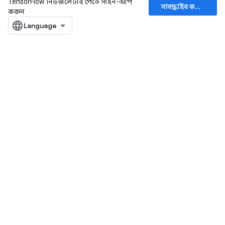
TensorFlow নিউজলেটার পেতে সাইন-আপ
সাবস্ক্রাইব করুন
করুন
ryTensorBatch
rBatch
Batch