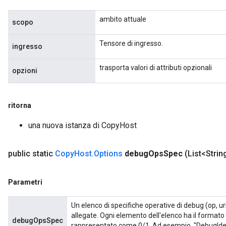
ambito attuale
scopo
rBatch
Tensore di ingresso.
ingresso
trasporta valori di attributi opzionali
opzioni
Batch
atch
ritorna
una nuova istanza di CopyHost
public static
Copy
Host
.
Options
debug
Ops
Spec
(List<Stri
Parametri
Un elenco di specifiche operative di debug (op, ur
allegate. Ogni elemento dell'elenco ha il formato
debugOpsSpec
rappresentato come 0/1. Ad esempio, "DebugIdent