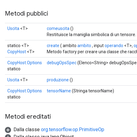
Metodi pubblici
Uscita
<T>
comeuscita
()
Restituisce la maniglia simbolica di un tensore.
statico <T>
create
( ambito
ambito
, input
operando
<T>,
op
CopyHost
<T>
Metodo factory per creare una classe che rac
CopyHost.Options
debugOpsSpec
(Elenco<String> debugOpsSpe
statico
Uscita
<T>
produzione
()
CopyHost.Options
tensorName
(Stringa tensorName)
statico
Metodi ereditati
Dalla classe
org.tensorflow.op.PrimitiveOp
Dalla classe java.lang.Object