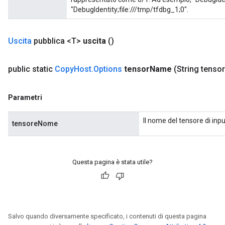
"DebugIdentity;file:///tmp/tfdbg_1;0".
Uscita
pubblica <T>
uscita
()
public static
Copy
Host
.
Options
tensor
Name
(String tensor
Parametri
Il nome del tensore di inpu
tensoreNome
Questa pagina è stata utile?
Salvo quando diversamente specificato, i contenuti di questa pagina