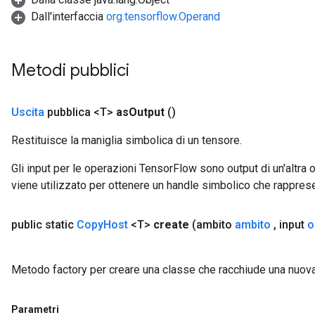
Dall'interfaccia
org.tensorflow.Operand
Metodi pubblici
Uscita
pubblica <T>
as
Output
()
Restituisce la maniglia simbolica di un tensore.
Gli input per le operazioni TensorFlow sono output di un'alt
viene utilizzato per ottenere un handle simbolico che rappresent
ryTensorBatch
public static
Copy
Host
<T>
create
(ambito
ambito
,
input
o
Metodo factory per creare una classe che racchiude una nuo
Parametri