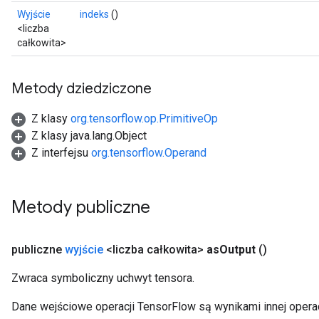
Wyjście
indeks
()
<liczba
Batch
całkowita>
atch
Metody dziedziczone
Z klasy
org.tensorflow.op.PrimitiveOp
Z klasy java.lang.Object
Z interfejsu
org.tensorflow.Operand
Metody publiczne
publiczne
wyjście
<liczba całkowita>
as
Output
()
Zwraca symboliczny uchwyt tensora.
Dane wejściowe operacji TensorFlow są wynikami innej operac