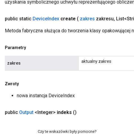
uzyskania symbolicznego uchwytu reprezentującego obliczen
public static
Device
Index
create
(
zakres
zakresu
,
List<Str
Metoda fabryczna służąca do tworzenia klasy opakowującej 
Parametry
aktualny zakres
zakres
Zwroty
nowa instancja DeviceIndex
public
Output
<Integer>
indeks
()
Czy te wskazówki były pomocne?