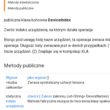
Metody dziedziczone
Metody publiczne
publiczna klasa końcowa
DeviceIndex
Zwróć indeks urządzenia, na którym działa operacja.
Biorąc pod uwagę listę nazw urządzeń, ta operacja zwraca ind
operacja. Długość listy zwracana jest w dwóch przypadkach: (1
ryTensorBatch
liście urządzeń. (2) Znajduje się w kompilacji XLA.
Metody publiczne
Wyjście
jako wyjście
()
<liczba
Zwraca symboliczny uchwyt tensora.
całkowita>
statyczny
utwórz
(
Zakres
zakresu, List<String> DeviceNames)
indeks
Metoda fabryczna służąca do tworzenia klasy opakow
rBatch
urządzenia