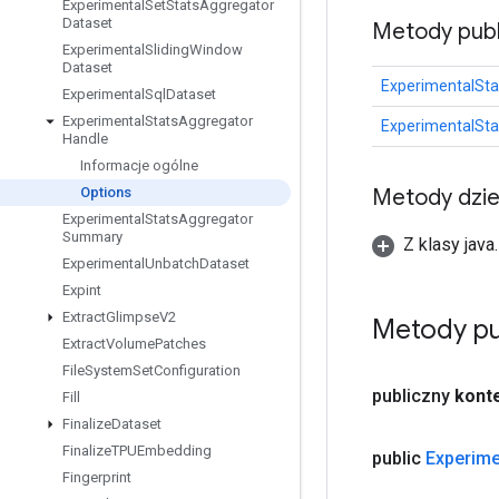
Experimental
Set
Stats
Aggregator
Dataset
Metody publ
Experimental
Sliding
Window
Dataset
ExperimentalSta
Experimental
Sql
Dataset
Experimental
Stats
Aggregator
ExperimentalSta
Handle
Informacje ogólne
Metody dzi
Options
Experimental
Stats
Aggregator
Summary
Z klasy java
Experimental
Unbatch
Dataset
Expint
Extract
Glimpse
V2
Metody pu
Extract
Volume
Patches
File
System
Set
Configuration
publiczny
kont
Fill
Finalize
Dataset
Finalize
TPUEmbedding
public
Experime
Fingerprint