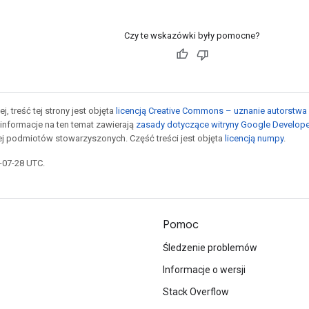
Czy te wskazówki były pomocne?
j, treść tej strony jest objęta
licencją Creative Commons – uznanie autorstwa 
informacje na ten temat zawierają
zasady dotyczące witryny Google Develop
jej podmiotów stowarzyszonych. Część treści jest objęta
licencją numpy
.
5-07-28 UTC.
Pomoc
Śledzenie problemów
Informacje o wersji
Stack Overflow