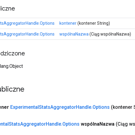
iczne
tsAggregatorHandle.Options
kontener
(kontener String)
tsAggregatorHandle.Options
wspólnaNazwa
(Ciąg wspólnaNazwa)
edziczone
.lang.Object
bliczne
ener
Experimental
Stats
Aggregator
Handle
.
Options
(kontener 
ntal
Stats
Aggregator
Handle
.
Options
wspólna
Nazwa
(Ciąg w