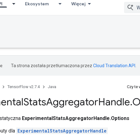
PI
Ekosystem
Więcej
Ta strona została przetłumaczona przez
Cloud Translation API
.
TensorFlow v2.7.4
Java
Czy te
ental
Stats
Aggregator
Handle
.
O
 statyczna
ExperimentalStatsAggregatorHandle.Options
buty dla
ExperimentalStatsAggregatorHandle