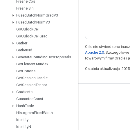
Fresnel
Cos
Fresnel
Sin
Fused
Batch
Norm
Grad
V3
Fused
Batch
Norm
V3
GRUBlock
Cell
GRUBlock
Cell
Grad
Gather
O ile nie stwierdzono inacze
Gather
Nd
Apache 2.0
. Szczegółowe 
Generate
Bounding
Box
Proposals
towarowym firmy Oracle i 
Get
Element
At
Index
Ostatnia aktualizacja: 202
Get
Options
Get
Session
Handle
Get
Session
Tensor
Gradients
Pozostawaj w kontakcie
Guarantee
Const
Blog
Hash
Table
Histogram
Fixed
Width
Forum
Identity
GitHub
Identity
N