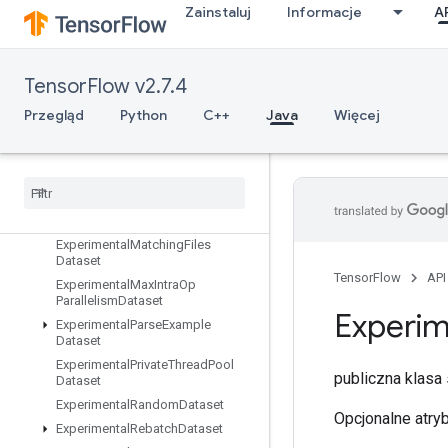
ExpandDims
Zainstaluj
Informacje
A
ExperimentalAutoShardDataset
ExperimentalBytesProducedStats
Dataset
TensorFlow v2.7.4
ExperimentalChooseFastestDatas
et
Przegląd
Python
C++
Java
Więcej
ExperimentalDatasetCardinality
Experimental
Dataset
To
TFRecord
Experimental
Dense
To
Sparse
Batch
Dataset
Experimental
Latency
Stats
Dataset
Experimental
Matching
Files
Dataset
TensorFlow
API
Experimental
Max
Intra
Op
Parallelism
Dataset
Experim
Experimental
Parse
Example
Dataset
Experimental
Private
Thread
Pool
publiczna klasa
Dataset
Experimental
Random
Dataset
Opcjonalne atry
Experimental
Rebatch
Dataset