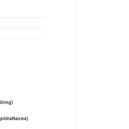
String)
spólna
Nazwa)