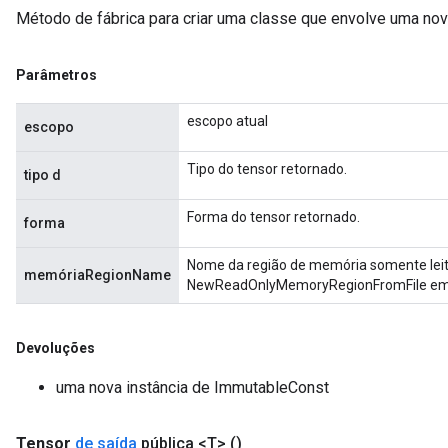
arameters
Método de fábrica para criar uma classe que envolve uma no
meters
rs
Parâmetros
tDescentParameters
escopo atual
escopo
Tipo do tensor retornado.
tipo d
Forma do tensor retornado.
forma
Nome da região de memória somente leitu
memóriaRegionName
NewReadOnlyMemoryRegionFromFile em t
Devoluções
uma nova instância de ImmutableConst
Tensor
de saída
pública <T>
()