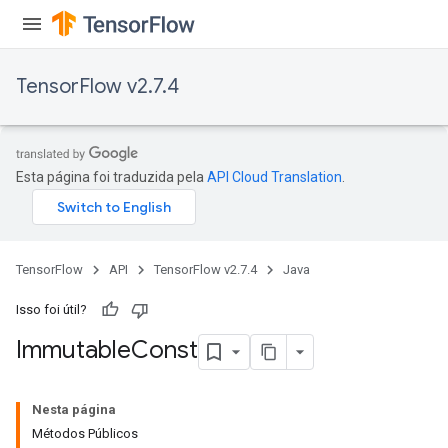
TensorFlow v2.7.4
Esta página foi traduzida pela
API Cloud Translation
.
TensorFlow
API
TensorFlow v2.7.4
Java
Isso foi útil?
Immutable
Const
Nesta página
Métodos Públicos