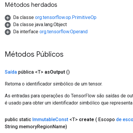
Métodos herdados
Da classe
org.tensorflow.op.PrimitiveOp
Da classe java.lang.Object
Da interface
org.tensorflow.Operand
Métodos Públicos
Saída
pública <T>
as
Output
()
rs
Retorna o identificador simbólico de um tensor.
mParameters
rs
As entradas para operações do TensorFlow são saídas de ou
Parameters
é usado para obter um identificador simbólico que representa 
rParameters
public static
Immutable
Const
<T>
create
( Escopo
de esc
Parameters
String memory
Region
Name)
ters