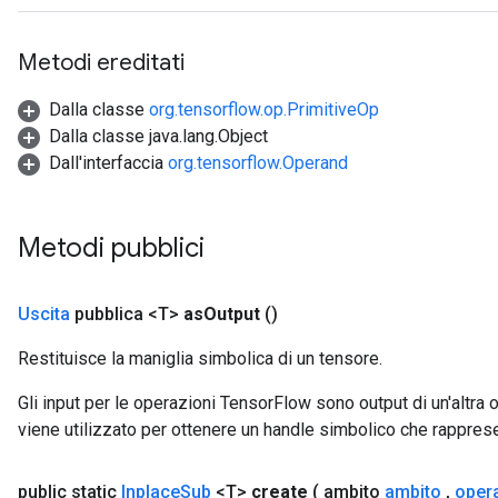
rs
Metodi ereditati
mParameters
rs
Dalla classe
org.tensorflow.op.PrimitiveOp
Parameters
Dalla classe java.lang.Object
Dall'interfaccia
org.tensorflow.Operand
rParameters
Parameters
ters
Metodi pubblici
arameters
meters
rs
Uscita
pubblica <T>
as
Output
()
tDescentParameters
Restituisce la maniglia simbolica di un tensore.
Gli input per le operazioni TensorFlow sono output di un'alt
viene utilizzato per ottenere un handle simbolico che rappresent
public static
Inplace
Sub
<T>
create
( ambito
ambito
,
oper