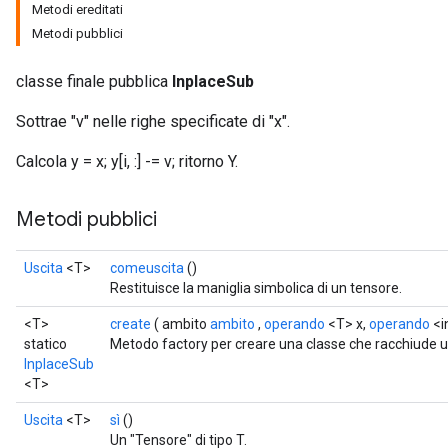
Metodi ereditati
Metodi pubblici
classe finale pubblica
InplaceSub
Sottrae "v" nelle righe specificate di "x".
Calcola y = x; y[i, :] -= v; ritorno Y.
Metodi pubblici
Uscita
<T>
comeuscita
()
Restituisce la maniglia simbolica di un tensore.
<T>
create
( ambito
ambito
,
operando
<T> x,
operando
<i
statico
Metodo factory per creare una classe che racchiude 
InplaceSub
<T>
Uscita
<T>
sì
()
Un "Tensore" di tipo T.