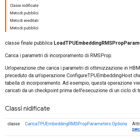
Classi nidificate
Metodi pubblici
tDescentParameters
Metodi ereditati
Metodi pubblici
classe finale pubblica
LoadTPUEmbeddingRMSPropParam
Carica i parametri di incorporamento di RMSProp.
Un'operazione che carica i parametri di ottimizzazione in HB
preceduto da un'operazione ConfigureTPUEmbeddingHost che i
tabella di incorporamento. Ad esempio, questa operazione viene
caricati da un checkpoint prima dell'esecuzione di un ciclo di tr
Classi nidificate
classe
CaricaTPUEmbeddingRMSPropParameters.Options
Attr
RM