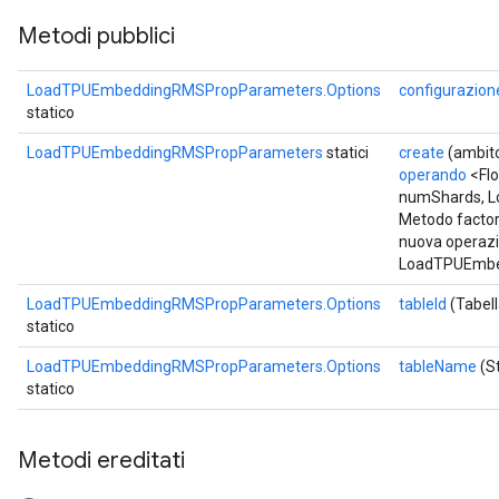
Metodi pubblici
LoadTPUEmbeddingRMSPropParameters.Options
configurazion
statico
LoadTPUEmbeddingRMSPropParameters
statici
create
(ambit
operando
<Flo
numShards, L
Metodo factor
nuova operaz
LoadTPUEmbe
LoadTPUEmbeddingRMSPropParameters.Options
tableId
(Tabell
statico
LoadTPUEmbeddingRMSPropParameters.Options
tableName
(S
statico
Metodi ereditati