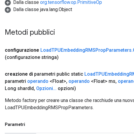
Dalla classe
org.tensorflow.op.PrimitiveOp
Dalla classe java.lang.Object
Metodi pubblici
configurazione
Load
TPUEmbedding
RMSProp
Parameters
.
(configurazione stringa)
creazione di
parametri public static
Load
TPUEmbedding
R
parametri
operando
<Float>
,
operando
<Float> ms
,
operan
Long shard
Id
,
Opzioni
.
.
.
opzioni)
Metodo factory per creare una classe che racchiude una nuov
LoadTPUEmbeddingRMSPropParameters.
Parametri