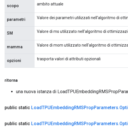
ambito attuale
scopo
Valore dei parametri utilizzati nell'algoritmo di o
parametri
Valore di ms utilizzato nell'algoritmo di ottimizz
SM
Valore di mom utilizzato nell'algoritmo di ottimi
mamma
trasporta valori di attributi opzionali
opzioni
ritorna
una nuova istanza di LoadTPUEmbeddingRMSPropPara
public static
Load
TPUEmbedding
RMSProp
Parameters
.
Opt
public static
Load
TPUEmbedding
RMSProp
Parameters
.
Opt