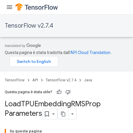
TensorFlow v2.7.4
Questa pagina è stata tradotta dall'
API Cloud Translation
.
rs
mParameters
rs
Parameters
TensorFlow
API
TensorFlow v2.7.4
Java
rParameters
Questa pagina è stata utile?
Parameters
Load
TPUEmbedding
RMSProp
ters
Parameters
arameters
meters
rs
Su questa pagina