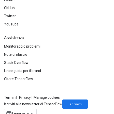
AndReluAndRequantize
GitHub
u
Twitter
uAndRequantize
YouTube
AndRelu
Assistenza
AndReluAndRequantize
Monitoraggio problemi
ize
Note di rilascio
Stack Overflow
Requantize
Linee guida per il brand
ize
Citare TensorFlow
Termini
Privacy
Manage cookies
Iscriviti
Iscriviti alla newsletter di TensorFlow