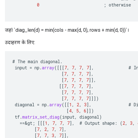
0
;
otherwise
जहां `diag_len(d) = min(cols - max(d, 0), rows + min(d, 0))`।
उदाहरण के लिए:
#
The
main
diagonal
.
input
=
np
.
array
(
[[[
7
,
7
,
7
,
7
]
,
#
I
[
7
,
7
,
7
,
7
]
,
[
7
,
7
,
7
,
7
]]
,
[[
7
,
7
,
7
,
7
]
,
[
7
,
7
,
7
,
7
]
,
[
7
,
7
,
7
,
7
]]]
)
diagonal
=
np
.
array
(
[[
1
,
2
,
3
]
,
#
D
[
4
,
5
,
6
]]
)
tf
.
matrix_set_diag
(
input
,
diagonal
)
==
&
gt
;
[[[
1
,
7
,
7
,
7
]
,
#
Output
shape
:
(
2
,
3
,
[
7
,
2
,
7
,
7
]
,
[
7
,
7
,
3
,
7
]]
,