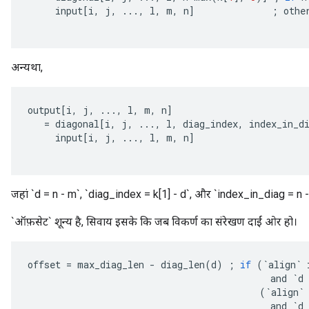
input
[
i
,
j
,
...,
l
,
m
,
n
]
;
othe
अन्यथा,
output
[
i
,
j
,
...,
l
,
m
,
n
]
=
diagonal
[
i
,
j
,
...,
l
,
diag_index
,
index_in_d
input
[
i
,
j
,
...,
l
,
m
,
n
]
जहां `d = n - m`, `diag_index = k[1] - d`, और `index_in_diag = n 
`ऑफ़सेट` शून्य है, सिवाय इसके कि जब विकर्ण का संरेखण दाईं ओर हो।
offset
=
max_diag_len
-
diag_len
(
d
)
;
if
(
`
align
`
and
`
d
(
`
align
`
and
`
d