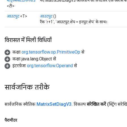
मैट्रिक्ससेटडायगवी3
नए MatrixSetDiagV3 ऑपरेशन को लपेटकर एक क्लास बनाने
<टी>
आउटपुट
<T>
आउटपुट
()
रैंक `r+1`, `आउटपुट.शेप = इनपुट.शेप` के साथ।
विरासत में मिली विधियाँ
कक्षा
org.tensorflow.op.PrimitiveOp
से
कक्षा java.lang.Object से
इंटरफ़ेस
org.tensorflow.Operand
से
सार्वजनिक तरीके
सार्वजनिक स्थैतिक
Matrix
Set
Diag
V3
.
विकल्प
संरेखित करें
(स्ट्रिंग संरे
पैरामीटर