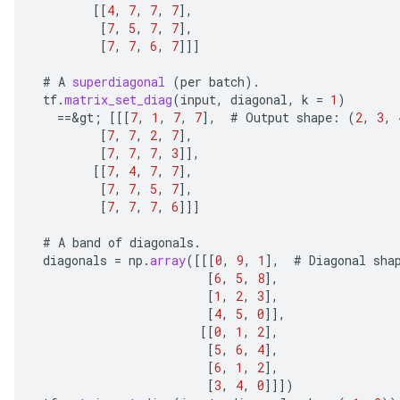
[[
4
,
7
,
7
,
7
]
,
[
7
,
5
,
7
,
7
]
,
[
7
,
7
,
6
,
7
]]]
#
A
superdiagonal
(
per
batch
).
tf
.
matrix_set_diag
(
input
,
diagonal
,
k
=
1
)
==
&
gt
;
[[[
7
,
1
,
7
,
7
]
,
#
Output
shape
:
(
2
,
3
,
[
7
,
7
,
2
,
7
]
,
ize
[
7
,
7
,
7
,
3
]]
,
[[
7
,
4
,
7
,
7
]
,
[
7
,
7
,
5
,
7
]
,
[
7
,
7
,
7
,
6
]]]
#
A
band
of
diagonals
.
Requantize
diagonals
=
np
.
array
(
[[[
0
,
9
,
1
]
,
#
Diagonal
sha
[
6
,
5
,
8
]
,
ize
[
1
,
2
,
3
]
,
AndReluAndRequantize
[
4
,
5
,
0
]]
,
u
[[
0
,
1
,
2
]
,
uAndRequantize
[
5
,
6
,
4
]
,
[
6
,
1
,
2
]
,
[
3
,
4
,
0
]]]
)