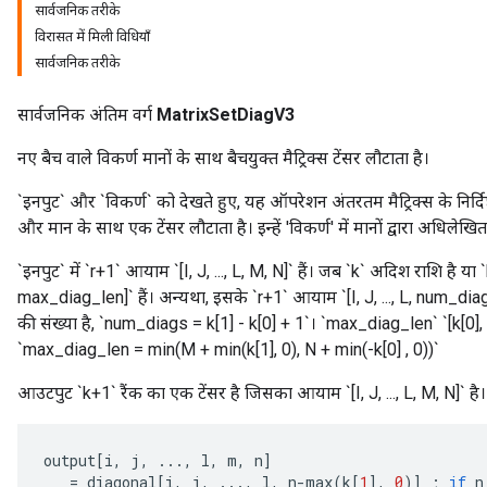
सार्वजनिक तरीके
विरासत में मिली विधियाँ
सार्वजनिक तरीके
सार्वजनिक अंतिम वर्ग
MatrixSetDiagV3
नए बैच वाले विकर्ण मानों के साथ बैचयुक्त मैट्रिक्स टेंसर लौटाता है।
`इनपुट` और `विकर्ण` को देखते हुए, यह ऑपरेशन अंतरतम मैट्रिक्स के निर्द
और मान के साथ एक टेंसर लौटाता है। इन्हें 'विकर्ण' में मानों द्वारा अधिले
`इनपुट` में `r+1` आयाम `[I, J, ..., L, M, N]` हैं। जब `k` अदिश राशि है या `
max_diag_len]` हैं। अन्यथा, इसके `r+1` आयाम `[I, J, ..., L, num_dia
की संख्या है, `num_diags = k[1] - k[0] + 1`। `max_diag_len` `[k[0], k[1]
`max_diag_len = min(M + min(k[1], 0), N + min(-k[0] , 0))`
आउटपुट `k+1` रैंक का एक टेंसर है जिसका आयाम `[I, J, ..., L, M, N]` है।
output
[
i
,
j
,
...,
l
,
m
,
n
]
=
diagonal
[
i
,
j
,
...,
l
,
n
-
max
(
k
[
1
]
,
0
)
]
;
if
n