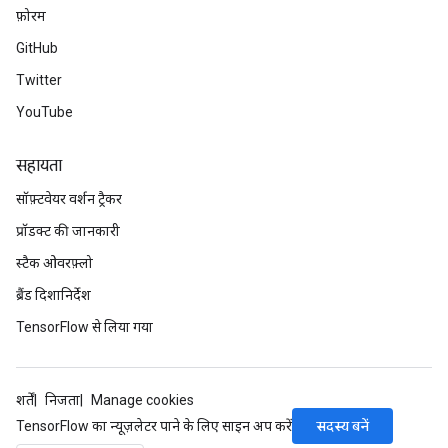
फ़ोरम
GitHub
Twitter
YouTube
सहायता
सॉफ़्टवेयर वर्शन ट्रैकर
प्रॉडक्ट की जानकारी
स्टैक ओवरफ़्लो
ब्रैंड दिशानिर्देश
TensorFlow से लिया गया
शर्तें
निजता
Manage cookies
सदस्य बनें
TensorFlow का न्यूज़लेटर पाने के लिए साइन अप करें