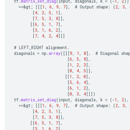
tf
.
matrix_set_diag
(
input
,
diagonals
,
k
=
(
-
1
,
2
))
AndRelu
==
&
gt
;
[[[
1
,
6
,
9
,
7
]
,
#
Output
shape
:
(
2
,
3
,
AndReluAndRequantize
[
4
,
2
,
5
,
1
]
,
[
7
,
5
,
3
,
8
]]
,
ize
[[
6
,
5
,
1
,
7
]
,
[
3
,
1
,
6
,
2
]
,
[
7
,
4
,
2
,
4
]]]
Requantize
ize
#
LEFT_RIGHT
alignment
.
diagonals
=
np
.
array
(
[[[
9
,
1
,
0
]
,
#
Diagonal
sha
[
6
,
5
,
8
]
,
[
1
,
2
,
3
]
,
[
0
,
4
,
5
]]
,
[[
1
,
2
,
0
]
,
[
5
,
6
,
4
]
,
[
6
,
1
,
2
]
,
[
0
,
3
,
4
]]]
)
tf
.
matrix_set_diag
(
input
,
diagonals
,
k
=
(
-
1
,
2
),
==
&
gt
;
[[[
1
,
6
,
9
,
7
]
,
#
Output
shape
:
(
2
,
3
,
[
4
,
2
,
5
,
1
]
,
[
7
,
5
,
3
,
8
]]
,
[[
6
,
5
,
1
,
7
]
,
[
3
,
1
,
6
,
2
]
,