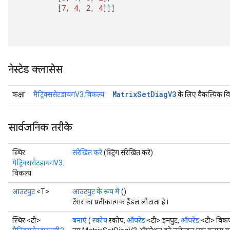
[
7
,
4
,
2
,
4
]]]
नेस्टेड क्लासेस
Matrix
Set
Diag
V3
कक्षा
मैट्रिक्ससेटडायगV3.विकल्प
के लिए वैकल्पिक वि
सार्वजनिक तरीके
स्थिर
संरेखित करें
(स्ट्रिंग संरेखित करें)
मैट्रिक्ससेटडायगV3.
विकल्प
आउटपुट
<T>
आउटपुट के रूप में
()
टेंसर का प्रतीकात्मक हैंडल लौटाता है।
स्थिर <टी>
बनाएं
(
स्कोप
स्कोप,
ऑपरेंड
<टी> इनपुट,
ऑपरेंड
<टी> विकर्