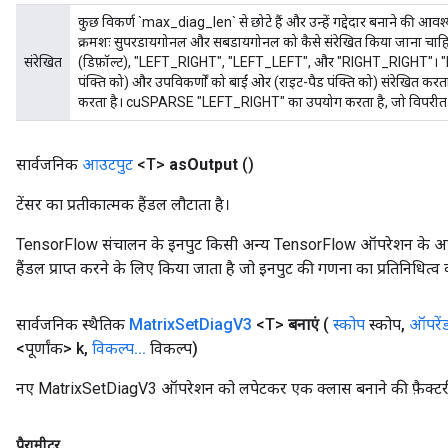
कुछ विकर्ण `max_diag_len` से छोटे हैं और उन्हें गद्देदार बनाने की आवश्यकत
क्रमशः सुपरडायगोनल और सबडायगोनल को कैसे संरेखित किया जाना चाहि
संरेखित
(डिफ़ॉल्ट), "LEFT_RIGHT", "LEFT_LEFT", और "RIGHT_RIGHT"। "R
पंक्ति को) और उपविकर्णों को बाईं ओर (राइट-पैड पंक्ति को) संरेखित क
करता है। cuSPARSE "LEFT_RIGHT" का उपयोग करता है, जो विपरीत स
सार्वजनिक
आउटपुट
<T>
as
Output
()
टेंसर का प्रतीकात्मक हैंडल लौटाता है।
TensorFlow संचालन के इनपुट किसी अन्य TensorFlow ऑपरेशन के आउटप
हैंडल प्राप्त करने के लिए किया जाता है जो इनपुट की गणना का प्रतिनिधित्व 
सार्वजनिक स्थैतिक
Matrix
Set
Diag
V3
<T>
बनाएं
(
स्कोप
स्कोप
,
ऑपरें
<पूर्णांक> k
,
विकल्प
.
.
.
विकल्प)
नए MatrixSetDiagV3 ऑपरेशन को लपेटकर एक क्लास बनाने की फ़ैक्टर
पैरामीटर