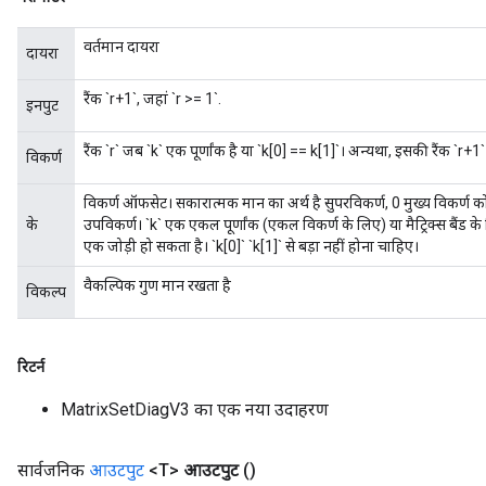
वर्तमान दायरा
दायरा
m
रैंक `r+1`, जहां `r >= 1`.
इनपुट
रैंक `r` जब `k` एक पूर्णांक है या `k[0] == k[1]`। अन्यथा, इसकी रैंक `r+1`
rs
विकर्ण
eters
विकर्ण ऑफसेट। सकारात्मक मान का अर्थ है सुपरविकर्ण, 0 मुख्य विकर्ण को
ntumParameters
के
उपविकर्ण। `k` एक एकल पूर्णांक (एकल विकर्ण के लिए) या मैट्रिक्स बैंड के निम
ters
एक जोड़ी हो सकता है। `k[0]` `k[1]` से बड़ा नहीं होना चाहिए।
ropParameters
वैकल्पिक गुण मान रखता है
s
विकल्प
atorParameters
ghtParameters
meters
रिटर्न
adParameters
MatrixSetDiagV3 का एक नया उदाहरण
rameters
eters
ientDescentParameters
सार्वजनिक
आउटपुट
<T>
आउटपुट
()