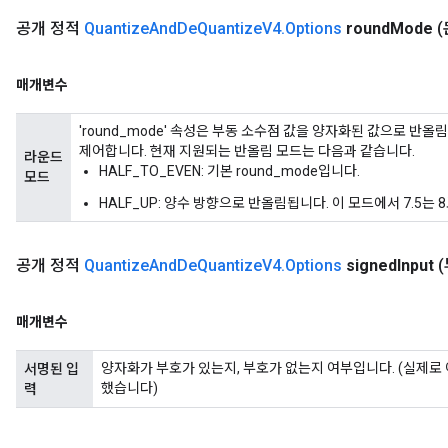
공개 정적
Quantize
And
De
Quantize
V4
.
Options
round
Mode
(
매개변수
'round_mode' 속성은 부동 소수점 값을 양자화된 값으로 반
제어합니다. 현재 지원되는 반올림 모드는 다음과 같습니다.
라운드
HALF_TO_EVEN: 기본 round_mode입니다.
모드
HALF_UP: 양수 방향으로 반올림됩니다. 이 모드에서 7.5는 
공개 정적
Quantize
And
De
Quantize
V4
.
Options
signed
Input
(
매개변수
양자화가 부호가 있는지, 부호가 없는지 여부입니다. (실제로
서명된 입
했습니다)
력