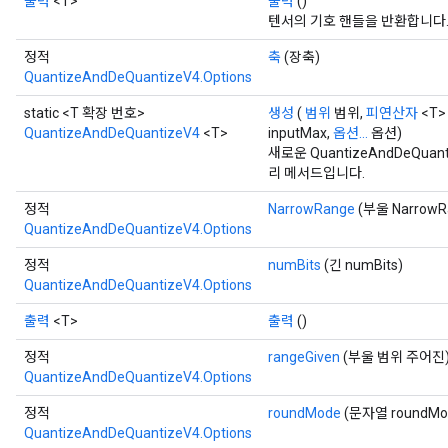
출력
<T>
출력
()
AndReluAndRequantize
텐서의 기호 핸들을 반환합니다
ize
정적
축
(장축)
QuantizeAndDeQuantizeV4.Options
Requantize
static <T 확장 번호>
생성
(
범위
범위,
피연산자
<T>
ize
QuantizeAndDeQuantizeV4
<T>
inputMax,
옵션...
옵션)
새로운 QuantizeAndDeQu
리 메서드입니다.
정적
NarrowRange
(부울 NarrowR
QuantizeAndDeQuantizeV4.Options
정적
numBits
(긴 numBits)
QuantizeAndDeQuantizeV4.Options
출력
<T>
출력
()
정적
rangeGiven
(부울 범위 주어진
QuantizeAndDeQuantizeV4.Options
정적
roundMode
(문자열 roundMo
QuantizeAndDeQuantizeV4.Options