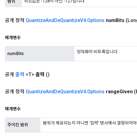
최소값은 -128이 아닌 -127입니다.
범위
m
공개 정적
Quantize
And
De
Quantize
V4
.
Options
num
Bits
(Lon
rs
매개변수
eters
ntumParameters
양자화의 비트폭입니다.
numBits
ters
ropParameters
s
공개
출력
<T>
출력
()
atorParameters
ghtParameters
공개 정적
Quantize
And
De
Quantize
V4
.
Options
range
Given
(
meters
adParameters
매개변수
rameters
eters
범위가 제공되는지 아니면 '입력' 텐서에서 결정되어야
ientDescentParameters
주어진 범위