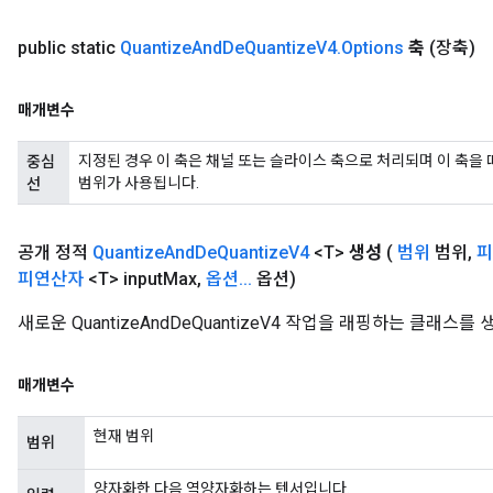
public static
Quantize
And
De
Quantize
V4
.
Options
축
(장축)
매개변수
지정된 경우 이 축은 채널 또는 슬라이스 축으로 처리되며 이 축을 
중심
범위가 사용됩니다.
선
공개 정적
Quantize
And
De
Quantize
V4
<T>
생성
(
범위
범위
,
피
피연산자
<T> input
Max
,
옵션
.
.
.
옵션)
새로운 QuantizeAndDeQuantizeV4 작업을 래핑하는 클래스
매개변수
현재 범위
범위
양자화한 다음 역양자화하는 텐서입니다.