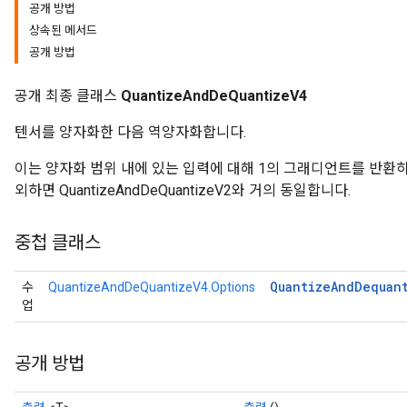
공개 방법
상속된 메서드
공개 방법
공개 최종 클래스
QuantizeAndDeQuantizeV4
ize
텐서를 양자화한 다음 역양자화합니다.
이는 양자화 범위 내에 있는 입력에 대해 1의 그래디언트를 반환하
외하면 QuantizeAndDeQuantizeV2와 거의 동일합니다.
중첩 클래스
Requantize
ize
AndReluAndRequantize
Quantize
And
Dequan
수
QuantizeAndDeQuantizeV4.Options
u
업
uAndRequantize
공개 방법
AndRelu