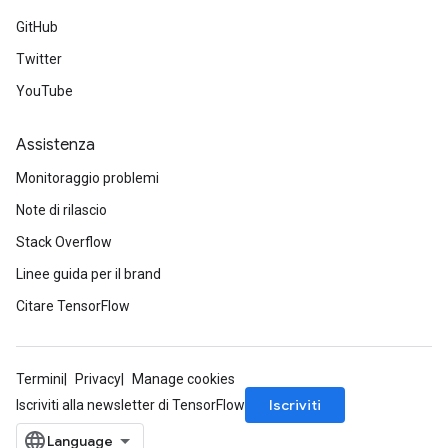
ghtParameters
GitHub
meters
Twitter
adParameters
YouTube
rameters
eters
Assistenza
ientDescentParameters
Monitoraggio problemi
Note di rilascio
Stack Overflow
Linee guida per il brand
Citare TensorFlow
Termini
Privacy
Manage cookies
Iscriviti
Iscriviti alla newsletter di TensorFlow