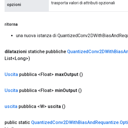
trasporta valori di attributi opzionali
opzioni
ritorna
una nuova istanza di QuantizedConv2DWithBiasAndReq
dilatazioni
statiche pubbliche
Quantized
Conv2DWith
Bias
A
List<Long>)
Uscita
pubblica <Float>
max
Output
()
Uscita
pubblica <Float>
min
Output
()
uscita
pubblica <W>
uscita
()
public static
Quantized
Conv2DWith
Bias
And
Requantize
.
Opt