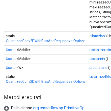
minFreezedO
maxFreezedOu
strides, Strin
Metodo factor
nuova operaz
QuantizedCo
static
dilatazioni
(Li
QuantizedConv2DWithBiasAndRequantize.Options
Uscita
<Mobile>
uscita massi
Uscita
<Mobile>
uscitamin
()
Uscita
<W>
produzione
()
static
Listaimbottit
QuantizedConv2DWithBiasAndRequantize.Options
Metodi ereditati
Dalla classe
org.tensorflow.op.PrimitiveOp