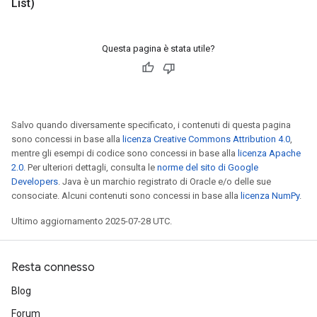
List)
Questa pagina è stata utile?
Salvo quando diversamente specificato, i contenuti di questa pagina
sono concessi in base alla
licenza Creative Commons Attribution 4.0
,
m
mentre gli esempi di codice sono concessi in base alla
licenza Apache
2.0
. Per ulteriori dettagli, consulta le
norme del sito di Google
Developers
. Java è un marchio registrato di Oracle e/o delle sue
consociate. Alcuni contenuti sono concessi in base alla
licenza NumPy
.
rs
Ultimo aggiornamento 2025-07-28 UTC.
eters
ntumParameters
ters
Resta connesso
ropParameters
Blog
s
Forum
atorParameters