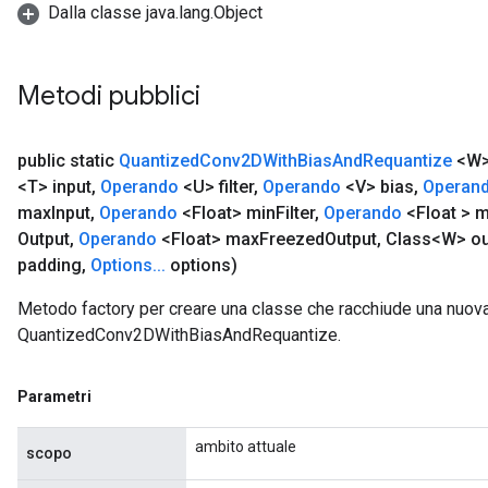
Dalla classe java.lang.Object
Metodi pubblici
public static
Quantized
Conv2DWith
Bias
And
Requantize
<W
<T> input
,
Operando
<U> filter
,
Operando
<V> bias
,
Operan
max
Input
,
Operando
<Float> min
Filter
,
Operando
<Float > 
Output
,
Operando
<Float> max
Freezed
Output
,
Class<W> ou
padding
,
Options
.
.
.
options)
Metodo factory per creare una classe che racchiude una nuov
QuantizedConv2DWithBiasAndRequantize.
Parametri
ambito attuale
scopo