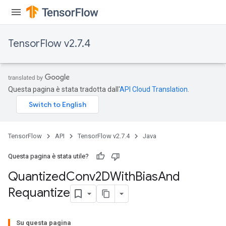
TensorFlow v2.7.4
Questa pagina è stata tradotta dall'
API Cloud Translation
.
TensorFlow
API
TensorFlow v2.7.4
Java
ize
Questa pagina è stata utile?
Quantized
Conv2DWith
Bias
And
Requantize
Requantize
ize
Su questa pagina