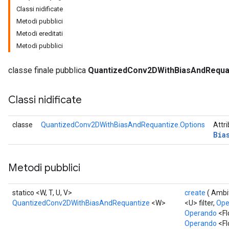
Classi nidificate
Metodi pubblici
AndReluAndRequantize
Metodi ereditati
u
Metodi pubblici
uAndRequantize
classe finale pubblica
QuantizedConv2DWithBiasAndRequa
AndRelu
Classi nidificate
AndReluAndRequantize
ize
classe
QuantizedConv2DWithBiasAndRequantize.Options
Attri
Bia
Requantize
ize
Metodi pubblici
statico <W, T, U, V>
create
( Ambi
QuantizedConv2DWithBiasAndRequantize
<W>
<U> filter,
Ope
Operando
<Fl
Operando
<Fl