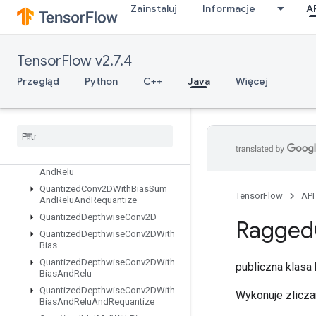
QuantizedConv2DAndReluAndRequantize
Zainstaluj
Informacje
A
QuantizedConv2DAndRequantize
QuantizedConv2DPerChannel
QuantizedConv2DWithBias
TensorFlow v2.7.4
QuantizedConv2DWithBiasAndRelu
Przegląd
Python
C++
Java
Więcej
QuantizedConv2DWithBiasAndReluAndRequantize
Quantized
Conv2DWith
Bias
And
Requantize
Quantized
Conv2DWith
Bias
Signed
Sum
And
Relu
And
Requantize
Quantized
Conv2DWith
Bias
Sum
And
Relu
Quantized
Conv2DWith
Bias
Sum
TensorFlow
API
And
Relu
And
Requantize
Quantized
Depthwise
Conv2D
Ragged
Quantized
Depthwise
Conv2DWith
Bias
Quantized
Depthwise
Conv2DWith
publiczna klas
Bias
And
Relu
Quantized
Depthwise
Conv2DWith
Wykonuje zlicza
Bias
And
Relu
And
Requantize