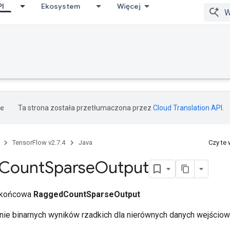
PI
Ekosystem
Więcej
Ta strona została przetłumaczona przez
Cloud Translation API
.
TensorFlow v2.7.4
Java
Czy te
Count
Sparse
Output
a końcowa
RaggedCountSparseOutput
nie binarnych wyników rzadkich dla nierównych danych wejściow