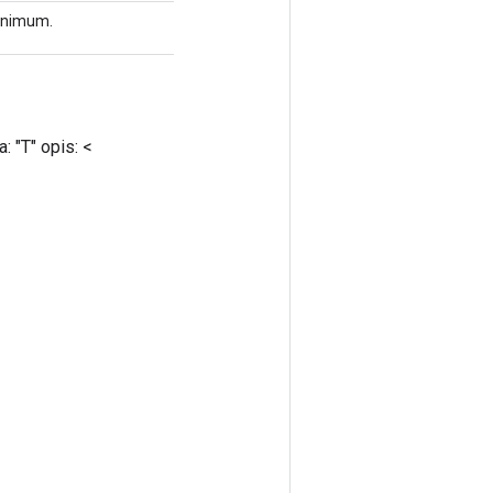
minimum.
 "T" opis: <