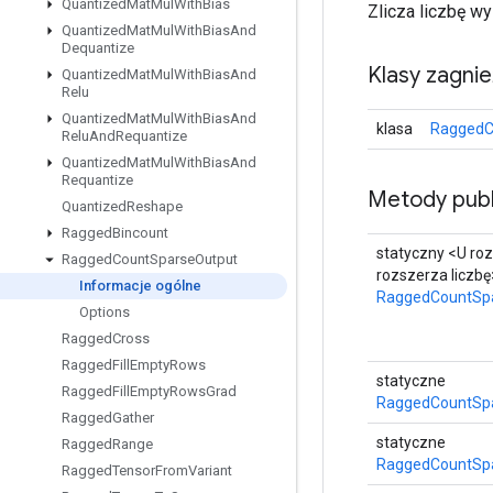
Quantized
Mat
Mul
With
Bias
Zlicza liczbę wy
Quantized
Mat
Mul
With
Bias
And
Dequantize
Klasy zagni
Quantized
Mat
Mul
With
Bias
And
Relu
Quantized
Mat
Mul
With
Bias
And
klasa
RaggedC
Relu
And
Requantize
Quantized
Mat
Mul
With
Bias
And
Requantize
Metody publ
Quantized
Reshape
Ragged
Bincount
statyczny <U roz
Ragged
Count
Sparse
Output
rozszerza liczbę
Informacje ogólne
RaggedCountSp
Options
Ragged
Cross
Ragged
Fill
Empty
Rows
statyczne
Ragged
Fill
Empty
Rows
Grad
RaggedCountSpa
Ragged
Gather
statyczne
Ragged
Range
RaggedCountSpa
Ragged
Tensor
From
Variant