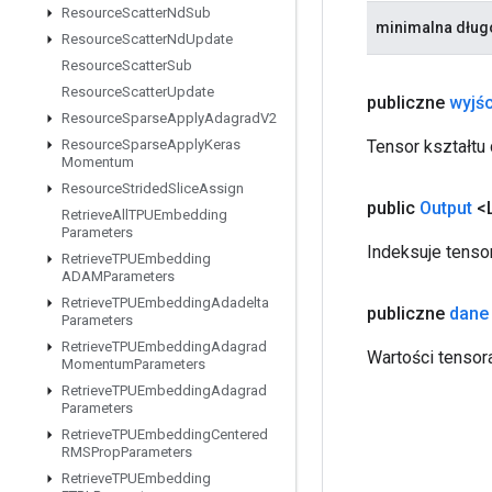
Resource
Scatter
Nd
Sub
minimalna dług
Resource
Scatter
Nd
Update
Resource
Scatter
Sub
Resource
Scatter
Update
publiczne
wyjśc
Resource
Sparse
Apply
Adagrad
V2
Tensor kształtu 
Resource
Sparse
Apply
Keras
Momentum
Resource
Strided
Slice
Assign
public
Output
<
Retrieve
All
TPUEmbedding
Parameters
Indeksuje tenso
Retrieve
TPUEmbedding
ADAMParameters
Retrieve
TPUEmbedding
Adadelta
publiczne
dane
Parameters
Retrieve
TPUEmbedding
Adagrad
Wartości tensor
Momentum
Parameters
Retrieve
TPUEmbedding
Adagrad
Parameters
Retrieve
TPUEmbedding
Centered
RMSProp
Parameters
Retrieve
TPUEmbedding