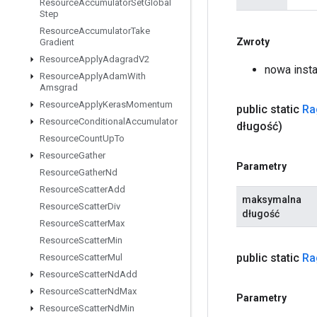
Resource
Accumulator
Set
Global
Step
Resource
Accumulator
Take
Zwroty
Gradient
Resource
Apply
Adagrad
V2
nowa inst
Resource
Apply
Adam
With
Amsgrad
Resource
Apply
Keras
Momentum
public static
Ra
Resource
Conditional
Accumulator
długość)
Resource
Count
Up
To
Resource
Gather
Parametry
Resource
Gather
Nd
Resource
Scatter
Add
maksymalna
Resource
Scatter
Div
długość
Resource
Scatter
Max
Resource
Scatter
Min
public static
Ra
Resource
Scatter
Mul
Resource
Scatter
Nd
Add
Resource
Scatter
Nd
Max
Parametry
Resource
Scatter
Nd
Min