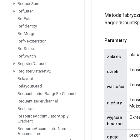
Reduce
Sum
Ref
Enter
Metoda fabryczn
Ref
Exit
RaggedCountSpa
Ref
Identity
Ref
Merge
Parametry
Ref
Next
Iteration
Ref
Select
aktua
Ref
Switch
zakres
Register
Dataset
Tenso
Register
Dataset
V2
dzieli
Relayout
Tenso
Relayout
Grad
wartości
Requantization
Range
Per
Channel
Tens
Requantize
Per
Channel
ciężary
Może 
Reshape
Resource
Accumulator
Apply
Okreś
wyjście
Gradient
binarne
Resource
Accumulator
Num
Accumulated
przen
opcje