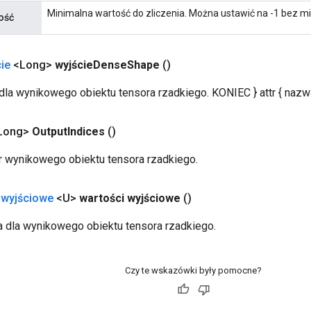
Minimalna wartość do zliczenia. Można ustawić na -1 bez 
ość
ie
<Long>
wyjście
Dense
Shape
()
dla wynikowego obiektu tensora rzadkiego. KONIEC } attr { nazwa:
Long>
Output
Indices
()
r wynikowego obiektu tensora rzadkiego.
 wyjściowe
<U>
wartości wyjściowe
()
a dla wynikowego obiektu tensora rzadkiego.
Czy te wskazówki były pomocne?