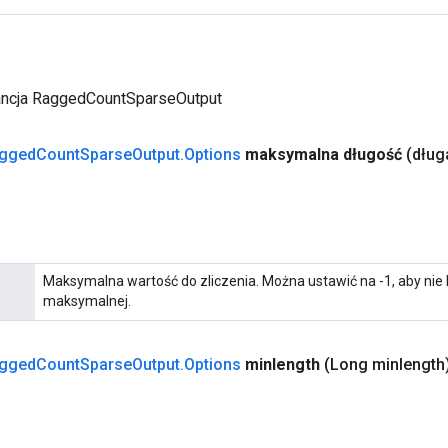
ancja RaggedCountSparseOutput
gged
Count
Sparse
Output
.
Options
maksymalna długość
(dłu
Maksymalna wartość do zliczenia. Można ustawić na -1, aby nie 
maksymalnej.
gged
Count
Sparse
Output
.
Options
minlength
(Long minlength