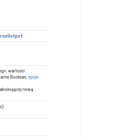
rse
Output
g>, wartości
narne Boolean,
opcje...
pakowującej nową
ć)