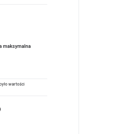
ga maksymalna
było wartości
)