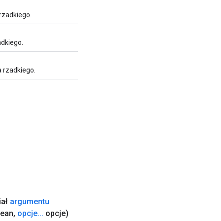
rzadkiego.
adkiego.
 rzadkiego.
iał
argumentu
lean
,
opcje
.
.
.
opcje)