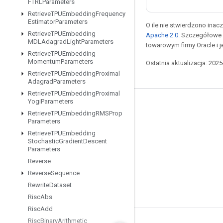
FTRLParameters
Retrieve
TPUEmbedding
Frequency
Estimator
Parameters
O ile nie stwierdzono inacze
Retrieve
TPUEmbedding
Apache 2.0
. Szczegółowe 
MDLAdagrad
Light
Parameters
towarowym firmy Oracle i 
Retrieve
TPUEmbedding
Momentum
Parameters
Ostatnia aktualizacja: 202
Retrieve
TPUEmbedding
Proximal
Adagrad
Parameters
Retrieve
TPUEmbedding
Proximal
Yogi
Parameters
Pozostawaj w kontakcie
Retrieve
TPUEmbedding
RMSProp
Parameters
Blog
Retrieve
TPUEmbedding
Forum
Stochastic
Gradient
Descent
Parameters
GitHub
Reverse
Twitter
Reverse
Sequence
Rewrite
Dataset
YouTube
Risc
Abs
Risc
Add
Risc
Binary
Arithmetic