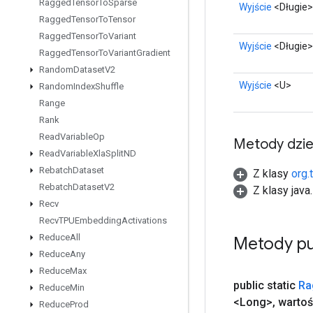
Ragged
Tensor
To
Sparse
Wyjście
<Długie>
Ragged
Tensor
To
Tensor
Ragged
Tensor
To
Variant
Wyjście
<Długie>
Ragged
Tensor
To
Variant
Gradient
Random
Dataset
V2
Wyjście
<U>
Random
Index
Shuffle
Range
Rank
Read
Variable
Op
Metody dzi
Read
Variable
Xla
Split
ND
Rebatch
Dataset
Z klasy
org.
Rebatch
Dataset
V2
Z klasy java
Recv
Recv
TPUEmbedding
Activations
Reduce
All
Metody pu
Reduce
Any
Reduce
Max
public static
Ra
Reduce
Min
<Long>
,
wartoś
Reduce
Prod