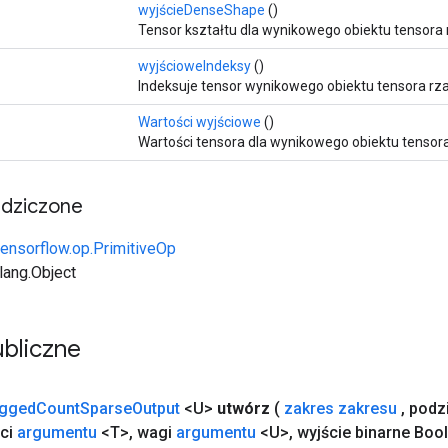
wyjścieDenseShape
()
Tensor kształtu dla wynikowego obiektu tensora 
wyjścioweIndeksy
()
Indeksuje tensor wynikowego obiektu tensora rz
Wartości wyjściowe
()
Wartości tensora dla wynikowego obiektu tensora
edziczone
tensorflow.op.PrimitiveOp
.lang.Object
bliczne
gged
Count
Sparse
Output
<U>
utwórz
(
zakres zakresu
,
podz
ci
argumentu
<T>
,
wagi
argumentu
<U>
,
wyjście binarne Boo