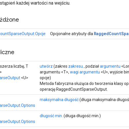
stąpień każdej wartości na wejściu.
eżdżone
Ragged
Count
Spa
ountSparseOutput.Opcje
Opcjonalne atrybuty dla
iczne
szerza liczbę, T
utwórz
(zakres
zakresu
, podział
argumentu
<Lon
>
argumentu <T>,
wagi
argumentu
<U>, wyjście bi
arseOutput
<U>
opcje)
Metoda fabryczna służąca do tworzenia klasy o
operację RaggedCountSparseOutput.
maksymalna długość
(długa maksymalna długoś
rseOutput.Options
długość min.
(długa długość min.)
rseOutput.Options