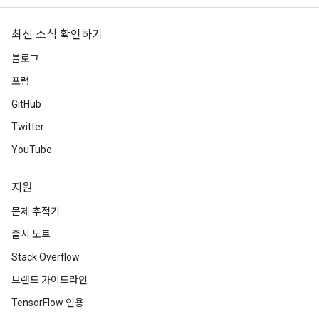
최신 소식 확인하기
블로그
포럼
GitHub
Twitter
m
YouTube
지원
rs
문제 추적기
eters
출시 노트
ntumParameters
ters
Stack Overflow
ropParameters
브랜드 가이드라인
s
TensorFlow 인용
atorParameters