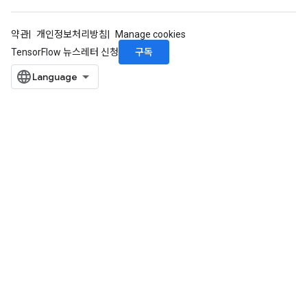
ghtParameters
meters
약관
개인정보처리방침
Manage cookies
adParameters
구독
TensorFlow 뉴스레터 신청
rameters
eters
ientDescentParameters