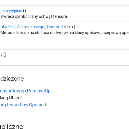
jako wyjście
()
Zwraca symboliczny uchwyt tensora.
utwórz
(
Zakres zasięgu
,
Operand
<T> x)
Metoda fabryczna służąca do tworzenia klasy opakowującej nową opera
y
()
edziczone
tensorflow.op.PrimitiveOp
.lang.Object
org.tensorflow.Operand
bliczne