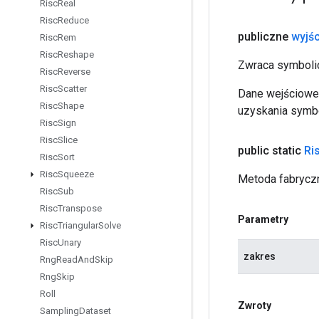
Risc
Real
Risc
Reduce
publiczne
wyjśc
Risc
Rem
Risc
Reshape
Zwraca symbolic
Risc
Reverse
Risc
Scatter
Dane wejściowe 
Risc
Shape
uzyskania symbo
Risc
Sign
Risc
Slice
public static
Ri
Risc
Sort
Risc
Squeeze
Metoda fabryczn
Risc
Sub
Risc
Transpose
Parametry
Risc
Triangular
Solve
Risc
Unary
zakres
Rng
Read
And
Skip
Rng
Skip
Roll
Zwroty
Sampling
Dataset