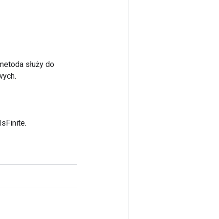
 metoda służy do
wych.
sFinite.