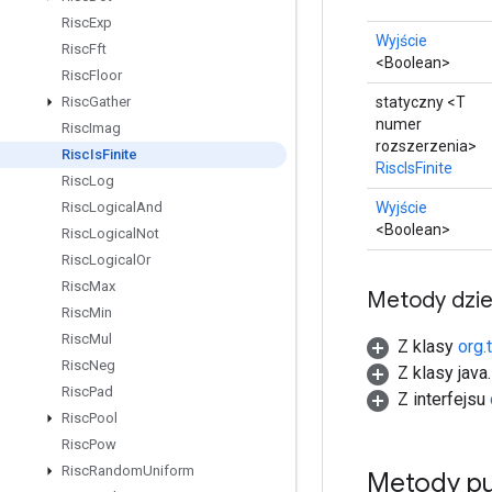
Risc
Exp
Wyjście
Risc
Fft
<Boolean>
Risc
Floor
statyczny <T
Risc
Gather
numer
Risc
Imag
rozszerzenia>
Risc
Is
Finite
RiscIsFinite
Risc
Log
Wyjście
Risc
Logical
And
<Boolean>
Risc
Logical
Not
Risc
Logical
Or
Risc
Max
Metody dzi
Risc
Min
Risc
Mul
Z klasy
org.
Risc
Neg
Z klasy java
Risc
Pad
Z interfejsu
Risc
Pool
Risc
Pow
Risc
Random
Uniform
Metody pu