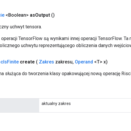
ie
<Boolean>
as
Output
()
zny uchwyt tensora.
operacji TensorFlow są wynikami innej operacji TensorFlow. Ta
licznego uchwytu reprezentującego obliczenia danych wejścio
sc
Is
Finite
create
(
Zakres
zakresu
,
Operand
<T> x)
a służąca do tworzenia klasy opakowującej nową operację RiscI
aktualny zakres