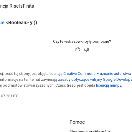
ncja RiscIsFinite
ie
<Boolean>
y
()
Czy te wskazówki były pomocne?
j, treść tej strony jest objęta
licencją Creative Commons – uznanie autorstwa 
informacje na ten temat zawierają
zasady dotyczące witryny Google Develop
jej podmiotów stowarzyszonych. Część treści jest objęta
licencją numpy
.
5-07-28 UTC.
Pomoc