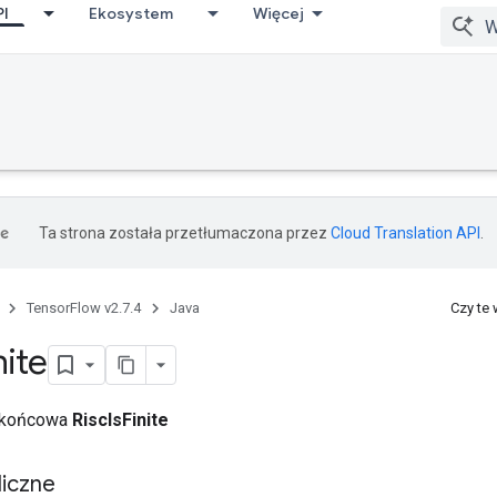
PI
Ekosystem
Więcej
Ta strona została przetłumaczona przez
Cloud Translation API
.
TensorFlow v2.7.4
Java
Czy te
nite
a końcowa
RiscIsFinite
iczne