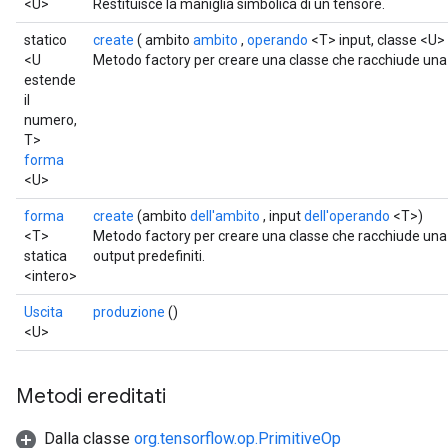
<U>
Restituisce la maniglia simbolica di un tensore.
statico
create
( ambito
ambito
,
operando
<T> input, classe <U>
<U
Metodo factory per creare una classe che racchiude un
estende
il
numero,
T>
forma
<U>
forma
create
(ambito
dell'ambito
, input
dell'operando
<T>)
<T>
Metodo factory per creare una classe che racchiude una 
statica
output predefiniti.
<intero>
Uscita
produzione
()
<U>
Metodi ereditati
Dalla classe
org.tensorflow.op.PrimitiveOp