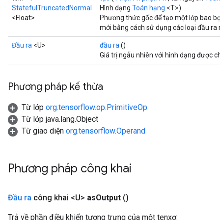
x
StatefulTruncatedNormal
Hình dạng
Toán hạng
<T>)
<Float>
Phương thức gốc để tạo một lớp bao b
mới bằng cách sử dụng các loại đầu ra 
Đầu ra
<U>
đầu ra
()
Giá trị ngẫu nhiên với hình dạng được ch
Phương pháp kế thừa
Từ lớp
org.tensorflow.op.PrimitiveOp
Từ lớp java.lang.Object
Từ giao diện
org.tensorflow.Operand
Phương pháp công khai
Đầu ra
công khai <U>
as
Output
()
Trả về phần điều khiển tượng trưng của một tenxơ.