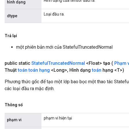
Hình dạng của tensor đầu ra.
hình dạng
Loại đầu ra.
dtype
Trả lại
một phiên bản mới của StatefulTruncatedNormal
public static
Stateful
Truncated
Normal
<Float>
tạo
(
Phạm 
Thuật
toán toán hạng
<Long>
,
Hình dạng
toán
hạng <T>)
Phương thức gốc để tạo một lớp bao bọc một thao tác Statef
các loại đầu ra mặc định.
Thông số
phạm vi hiện tại
phạm vi