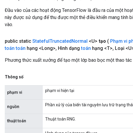
Đầu vào của các hoạt động TensorFlow là đầu ra của một ho
này được sử dụng để thu được một thẻ điều khiển mang tính bi
vào.
public static
Stateful
Truncated
Normal
<U>
tạo
(
Phạm vi 
toán toán
hạng <Long>
,
Hình dạng
toán
hạng <T>
,
Loại <U>
Phương thức xuất xưởng để tạo một lớp bao bọc một thao tác
Thông số
phạm vi hiện tại
phạm vi
Phần xử lý của biến tài nguyên lưu trữ trạng thá
nguồn
Thuật toán RNG.
thuật toán