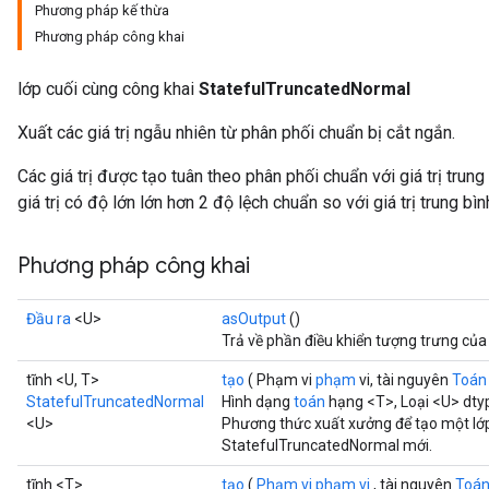
Phương pháp kế thừa
Phương pháp công khai
lớp cuối cùng công khai
StatefulTruncatedNormal
Xuất các giá trị ngẫu nhiên từ phân phối chuẩn bị cắt ngắn.
Các giá trị được tạo tuân theo phân phối chuẩn với giá trị trung
giá trị có độ lớn lớn hơn 2 độ lệch chuẩn so với giá trị trung bìn
Phương pháp công khai
Đầu ra
<U>
asOutput
()
Trả về phần điều khiển tượng trưng của
tĩnh <U, T>
tạo
( Phạm vi
phạm
vi, tài nguyên
Toán
StatefulTruncatedNormal
Hình dạng
toán
hạng <T>, Loại <U> dty
<U>
Phương thức xuất xưởng để tạo một lớ
StatefulTruncatedNormal mới.
tĩnh <T>
tạo
(
Phạm vi phạm vi
, tài nguyên
Toán