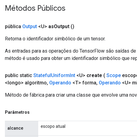
Métodos Públicos
pública
Output
<U>
as
Output
()
Retorna o identificador simbólico de um tensor.
As entradas para as operações do TensorFlow são saídas de 
método é usado para obter um identificador simbólico que rep
public static
Stateful
Uniform
Int
<U>
create
(
Scope
escop
<longo> algoritmo
,
Operando
<T> forma
,
Operando
<U> mi
Método de fábrica para criar uma classe que envolve uma nov
Parâmetros
escopo atual
alcance