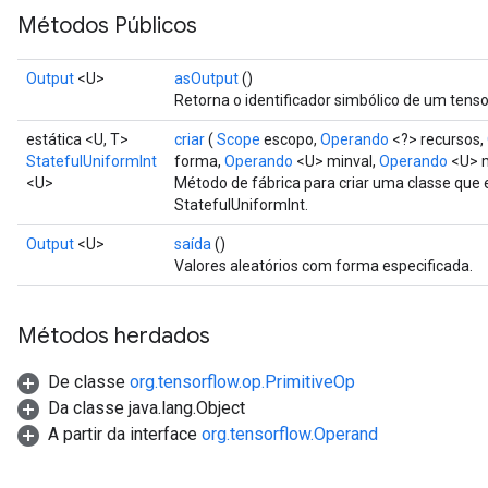
Métodos Públicos
Output
<U>
asOutput
()
Retorna o identificador simbólico de um tenso
estática <U, T>
criar
(
Scope
escopo,
Operando
<?> recursos,
StatefulUniformInt
forma,
Operando
<U> minval,
Operando
<U> 
<U>
Método de fábrica para criar uma classe que
StatefulUniformInt.
Output
<U>
saída
()
Valores aleatórios com forma especificada.
Métodos herdados
De classe
org.tensorflow.op.PrimitiveOp
Da classe java.lang.Object
A partir da interface
org.tensorflow.Operand