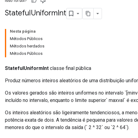
Isso foi útil?
Stateful
Uniform
Int
Nesta página
Métodos Públicos
Métodos herdados
Métodos Públicos
StatefulUniformInt
classe final pública
Produz números inteiros aleatórios de uma distribuição unifo
Os valores gerados são inteiros uniformes no intervalo `[minval
incluído no intervalo, enquanto o limite superior` maxval` é exc
Os inteiros aleatórios são ligeiramente tendenciosos, a meno
x
potência exata de dois. A tendência é pequena para valores de
menores do que o intervalo da saída (` 2 ^ 32` ou `2 ^ 64`).