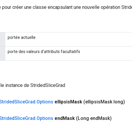
 pour créer une classe encapsulant une nouvelle opération Strid
portée actuelle
porte des valeurs d'attributs facultatifs
le instance de StridedSliceGrad
Strided
Slice
Grad
.
Options
ellipsis
Mask
(ellipsis
Mask long)
Strided
Slice
Grad
.
Options
end
Mask
(Long end
Mask)