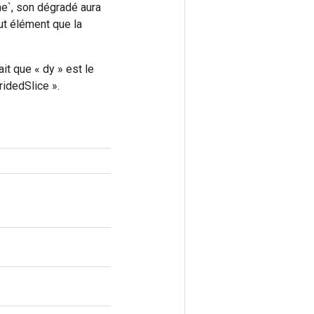
me`, son dégradé aura
ut élément que la
t que « dy » est le
ridedSlice ».