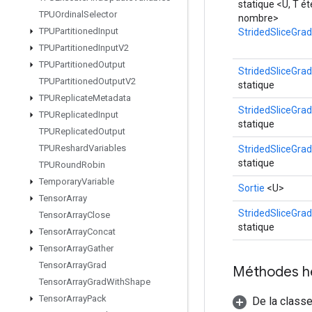
statique <U, T ét
TPUOrdinal
Selector
nombre>
TPUPartitioned
Input
StridedSliceGrad
TPUPartitioned
Input
V2
TPUPartitioned
Output
StridedSliceGrad
TPUPartitioned
Output
V2
statique
TPUReplicate
Metadata
StridedSliceGrad
TPUReplicated
Input
statique
TPUReplicated
Output
TPUReshard
Variables
StridedSliceGrad
statique
TPURound
Robin
Temporary
Variable
Sortie
<U>
Tensor
Array
StridedSliceGrad
Tensor
Array
Close
statique
Tensor
Array
Concat
Tensor
Array
Gather
Tensor
Array
Grad
Méthodes h
Tensor
Array
Grad
With
Shape
Tensor
Array
Pack
De la class