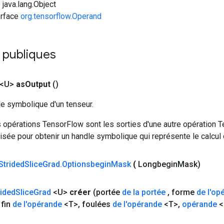
 java.lang.Object
erface
org.tensorflow.Operand
 publiques
 <U>
as
Output
()
le symbolique d'un tenseur.
 opérations TensorFlow sont les sorties d'une autre opération T
isée pour obtenir un handle symbolique qui représente le calcul d
Strided
Slice
Grad
.
Optionsbegin
Mask
(
Longbegin
Mask)
rided
Slice
Grad
<U>
créer
(portée
de la portée
,
forme
de l'op
fin
de l'opérande
<T>
,
foulées
de l'opérande
<T>
,
opérande
<