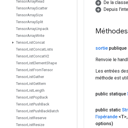
Tensor
Array
Read
De la classe
Tensor
Array
Scatter
Depuis l'int
Tensor
Array
Size
Tensor
Array
Split
Tensor
Array
Unpack
Méthodes
Tensor
Array
Write
Tensor
List
Concat
sortie
publique
Tensor
List
Concat
Lists
Tensor
List
Concat
V2
Renvoie le hand
Tensor
List
Element
Shape
Tensor
List
From
Tensor
Les entrées des
Tensor
List
Gather
méthode est util
Tensor
List
Get
Item
Tensor
List
Length
public statique
Tensor
List
Pop
Back
Tensor
List
Push
Back
public static
St
Tensor
List
Push
Back
Batch
l'opérande
<T>
,
Tensor
List
Reserve
options)
Tensor
List
Resize