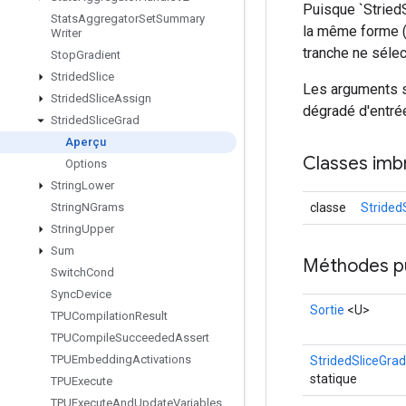
Puisque `StriedS
Stats
Aggregator
Set
Summary
la même forme (
Writer
tranche ne sélec
Stop
Gradient
Strided
Slice
Les arguments so
Strided
Slice
Assign
dégradé d'entrée
Strided
Slice
Grad
Aperçu
Classes imb
Options
String
Lower
classe
Strided
String
NGrams
String
Upper
Sum
Méthodes p
Switch
Cond
Sync
Device
Sortie
<U>
TPUCompilation
Result
TPUCompile
Succeeded
Assert
TPUEmbedding
Activations
StridedSliceGrad
statique
TPUExecute
TPUExecute
And
Update
Variables