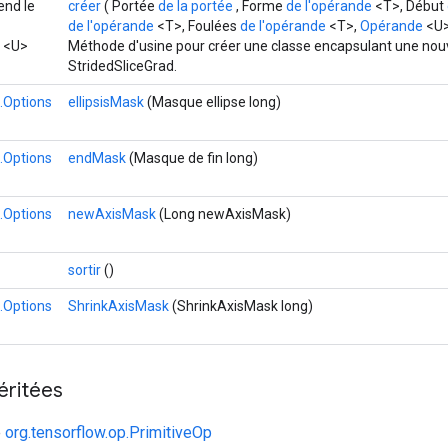
end le
créer
( Portée
de la portée
, Forme
de l'opérande
<T>, Début
de l'opérande
<T>, Foulées
de l'opérande
<T>,
Opérande
<U>
<U>
Méthode d'usine pour créer une classe encapsulant une nouv
StridedSliceGrad.
.Options
ellipsisMask
(Masque ellipse long)
.Options
endMask
(Masque de fin long)
.Options
newAxisMask
(Long newAxisMask)
sortir
()
.Options
ShrinkAxisMask
(ShrinkAxisMask long)
éritées
e
org.tensorflow.op.PrimitiveOp