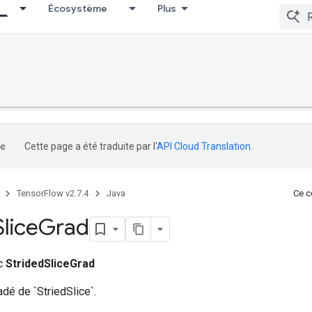
Écosystème
Plus
Cette page a été traduite par l'
API Cloud Translation
.
TensorFlow v2.7.4
Java
Ce co
Slice
Grad
ic
StridedSliceGrad
dé de `StriedSlice`.