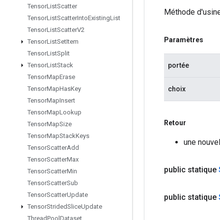
Tensor
List
Scatter
Méthode d'usine
Tensor
List
Scatter
Into
Existing
List
Tensor
List
Scatter
V2
Paramètres
Tensor
List
Set
Item
Tensor
List
Split
portée
Tensor
List
Stack
Tensor
Map
Erase
choix
Tensor
Map
Has
Key
Tensor
Map
Insert
Tensor
Map
Lookup
Retour
Tensor
Map
Size
Tensor
Map
Stack
Keys
une nouvel
Tensor
Scatter
Add
Tensor
Scatter
Max
public statique
Tensor
Scatter
Min
Tensor
Scatter
Sub
Tensor
Scatter
Update
public statique
Tensor
Strided
Slice
Update
Thread
Pool
Dataset