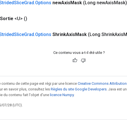
Strided
Slice
Grad
.
Options
new
Axis
Mask
(Long new
Axis
Mask)
Sortie
<U>
()
Strided
Slice
Grad
.
Options
Shrink
Axis
Mask
(Long Shrink
Axis
M
Ce contenu vous a-t-il été utile ?
le contenu de cette page est régi par une licence
Creative Commons Attribution
our en savoir plus, consultez les
Règles du site Google Developers
. Java est 
ie du contenu fait l'objet d'une
licence Numpy
.
5/07/28 (UTC).