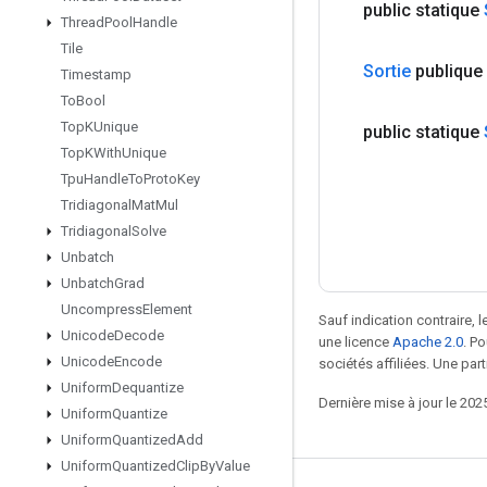
public statique
Thread
Pool
Handle
Tile
Sortie
publique
Timestamp
To
Bool
Top
KUnique
public statique
Top
KWith
Unique
Tpu
Handle
To
Proto
Key
Tridiagonal
Mat
Mul
Tridiagonal
Solve
Unbatch
Unbatch
Grad
Uncompress
Element
Sauf indication contraire, 
Unicode
Decode
une licence
Apache 2.0
. P
Unicode
Encode
sociétés affiliées. Une part
Uniform
Dequantize
Dernière mise à jour le 202
Uniform
Quantize
Uniform
Quantized
Add
Uniform
Quantized
Clip
By
Value