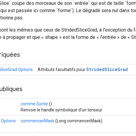
lice` coupe des morceaux de son `entrée` qui est de taille `for
qui est passée ici comme `forme`). Le dégradé sera nul dans to
tionne pas.
nt les mêmes que ceux de StridedSliceGrad, à l'exception du fai
 à propager et que « shape » est la forme de « l'entrée » de « St
riquées
Strided
Slice
Grad
SliceGrad.Options
Attributs facultatifs pour
ubliques
comme Sortie
()
Renvoie le handle symbolique d'un tenseur.
.Options
commencerMask
(Long commencerMask)