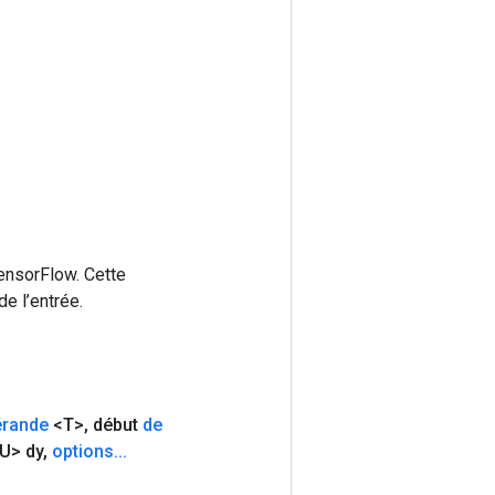
ensorFlow. Cette
e l’entrée.
érande
<T>
,
début
de
U> dy
,
options
.
.
.