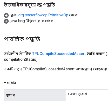
উত্তরাধিকারসূত্রে প্রাপ্ত পদ্ধতি
ক্লাস
org.tensorflow.op.PrimitiveOp
থেকে
java.lang.Object ক্লাস থেকে
পাবলিক পদ্ধতি
সর্বজনীন স্ট্যাটিক
TPUCompile
Succeeded
Assert
তৈরি করুন
(
compilation
Status)
একটি নতুন TPUCompileSucceededAssert অপারেশন মোড়ানো এক
পরামিতি
বর্তমান সুযোগ
সুযোগ