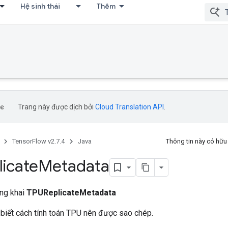
Hệ sinh thái
Thêm
Trang này được dịch bởi
Cloud Translation API
.
TensorFlow v2.7.4
Java
Thông tin này có hữ
icate
Metadata
ông khai
TPUReplicateMetadata
 biết cách tính toán TPU nên được sao chép.