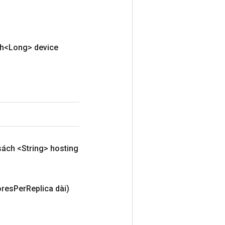
h<Long> device
sách <String> hosting
res
Per
Replica dài)