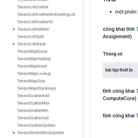
Tensor
List
Scatter
một phiên
Tensor
List
Scatter
Into
Existing
List
Tensor
List
Scatter
V2
công khai tĩnh
Tensor
List
Set
Item
Assignment)
Tensor
List
Split
Tensor
List
Stack
Tensor
Map
Erase
Thông số
Tensor
Map
Has
Key
Tensor
Map
Insert
bài tập thiết bị
Tensor
Map
Lookup
Tensor
Map
Size
Tensor
Map
Stack
Keys
tĩnh công khai
Tensor
Scatter
Add
Compute
Core)
Tensor
Scatter
Max
Tensor
Scatter
Min
tĩnh công khai
Tensor
Scatter
Sub
Tensor
Scatter
Update
Tensor
Strided
Slice
Update