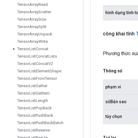
Tensor
Array
Read
Tensor
Array
Scatter
hình dạng tính t
Tensor
Array
Size
Tensor
Array
Split
công khai tĩnh
Tensor
Array
Unpack
Tensor
Array
Write
Tensor
List
Concat
Phương thức xuấ
Tensor
List
Concat
Lists
Tensor
List
Concat
V2
Thông số
Tensor
List
Element
Shape
Tensor
List
From
Tensor
Tensor
List
Gather
phạm vi
Tensor
List
Get
Item
Tensor
List
Length
sốBản sao
Tensor
List
Pop
Back
Tensor
List
Push
Back
tùy chọn
Tensor
List
Push
Back
Batch
Tensor
List
Reserve
Trả lại
Tensor
List
Resize