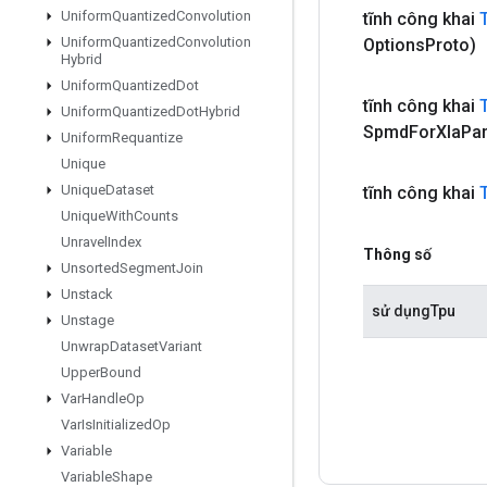
Uniform
Quantized
Convolution
tĩnh công khai
Uniform
Quantized
Convolution
Options
Proto)
Hybrid
Uniform
Quantized
Dot
tĩnh công khai
Uniform
Quantized
Dot
Hybrid
Spmd
For
Xla
Par
Uniform
Requantize
Unique
Unique
Dataset
tĩnh công khai
Unique
With
Counts
Unravel
Index
Thông số
Unsorted
Segment
Join
Unstack
sử dụngTpu
Unstage
Unwrap
Dataset
Variant
Upper
Bound
Var
Handle
Op
Var
Is
Initialized
Op
Variable
Variable
Shape