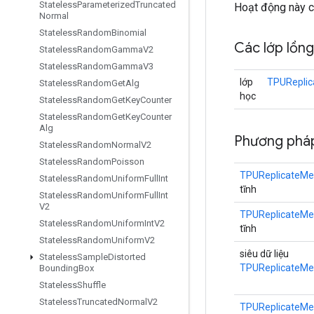
Stateless
Parameterized
Truncated
Hoạt động này ch
Normal
Stateless
Random
Binomial
Các lớp lồn
Stateless
Random
Gamma
V2
Stateless
Random
Gamma
V3
lớp
TPUReplic
Stateless
Random
Get
Alg
học
Stateless
Random
Get
Key
Counter
Stateless
Random
Get
Key
Counter
Alg
Phương phá
Stateless
Random
Normal
V2
Stateless
Random
Poisson
TPUReplicateMe
Stateless
Random
Uniform
Full
Int
tĩnh
Stateless
Random
Uniform
Full
Int
V2
TPUReplicateMe
Stateless
Random
Uniform
Int
V2
tĩnh
Stateless
Random
Uniform
V2
siêu dữ liệu
Stateless
Sample
Distorted
TPUReplicateMe
Bounding
Box
Stateless
Shuffle
Stateless
Truncated
Normal
V2
TPUReplicateMe