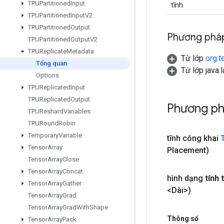
TPUPartitioned
Input
tĩnh
TPUPartitioned
Input
V2
TPUPartitioned
Output
Phương pháp
TPUPartitioned
Output
V2
TPUReplicate
Metadata
Từ lớp
org.t
Tổng quan
Từ lớp java.
Options
TPUReplicated
Input
TPUReplicated
Output
Phương p
TPUReshard
Variables
TPURound
Robin
Temporary
Variable
tĩnh công khai
Tensor
Array
Placement)
Tensor
Array
Close
Tensor
Array
Concat
hình dạng
tính 
Tensor
Array
Gather
<Dài>)
Tensor
Array
Grad
Tensor
Array
Grad
With
Shape
Thông số
Tensor
Array
Pack