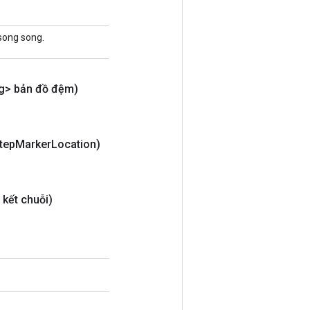
song song.
g> bản đồ đệm)
tep
Marker
Location)
 kết chuỗi)