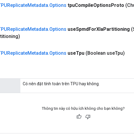
TPUReplicate
Metadata
.
Options
tpu
Compile
Options
Proto
(Ch
TPUReplicate
Metadata
.
Options
use
Spmd
For
Xla
Partitioning
(
titioning)
TPUReplicate
Metadata
.
Options
use
Tpu
(Boolean use
Tpu)
Có nên đặt tính toán trên TPU hay không.
Thông tin này có hữu ích không cho bạn không?