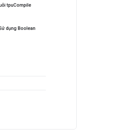
uỗi tpu
Compile
Sử dụng Boolean