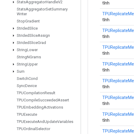
Stats
Aggregator
Handle
V2
tĩnh
Stats
Aggregator
Set
Summary
TPUReplicateMe
Writer
tĩnh
Stop
Gradient
Strided
Slice
TPUReplicateMe
Strided
Slice
Assign
tĩnh
Strided
Slice
Grad
TPUReplicateMe
String
Lower
tĩnh
String
NGrams
TPUReplicateMe
String
Upper
tĩnh
Sum
Switch
Cond
TPUReplicateMe
Sync
Device
tĩnh
TPUCompilation
Result
TPUReplicateMe
TPUCompile
Succeeded
Assert
tĩnh
TPUEmbedding
Activations
TPUReplicateMe
TPUExecute
tĩnh
TPUExecute
And
Update
Variables
TPUOrdinal
Selector
TPUReplicateMe