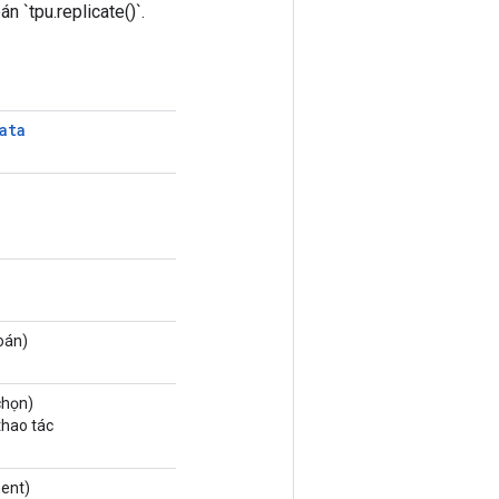
 `tpu.replicate()`.
ata
oán)
chọn)
thao tác
ent)