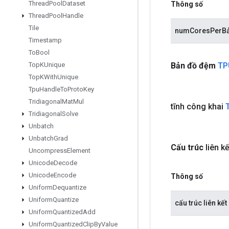
Thread
Pool
Dataset
Thông số
Thread
Pool
Handle
Tile
numCoresPerBả
Timestamp
To
Bool
Bản đồ đệm
TP
Top
KUnique
Top
KWith
Unique
Tpu
Handle
To
Proto
Key
Tridiagonal
Mat
Mul
tĩnh công khai
Tridiagonal
Solve
Unbatch
Unbatch
Grad
Cấu trúc
liên k
Uncompress
Element
Unicode
Decode
Unicode
Encode
Thông số
Uniform
Dequantize
Uniform
Quantize
cấu trúc liên kết
Uniform
Quantized
Add
Uniform
Quantized
Clip
By
Value