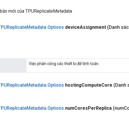
 bản mới của TPUReplicateMetadata
TPUReplicate
Metadata
.
Options
device
Assignment
(Danh sác
Việc phân công các thiết bị để tính toán.
TPUReplicate
Metadata
.
Options
hosting
Compute
Core
(Danh 
TPUReplicate
Metadata
.
Options
num
Cores
Per
Replica
(num
Co