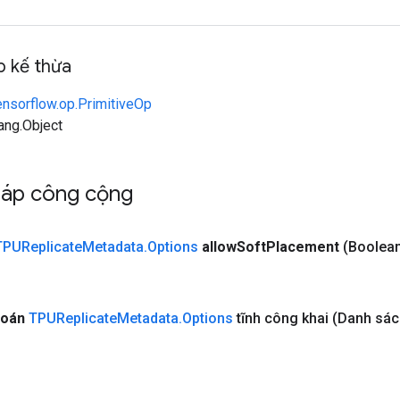
 kế thừa
ensorflow.op.PrimitiveOp
lang.Object
háp công cộng
TPUReplicate
Metadata
.
Options
allow
Soft
Placement
(Boolean
toán
TPUReplicate
Metadata
.
Options
tĩnh công khai
(Danh sách