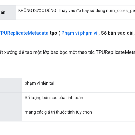
KHÔNG ĐƯỢC DÙNG. Thay vào đó hãy sử dụng num_cores_per
oán
TPUReplicate
Metadata
tạo
(
Phạm vi phạm vi
,
Số bản sao dài
,
t xưởng để tạo một lớp bao bọc một thao tác TPUReplicateMeta
phạm vi hiện tại
Số lượng bản sao của tính toán
mang các giá trị thuộc tính tùy chọn