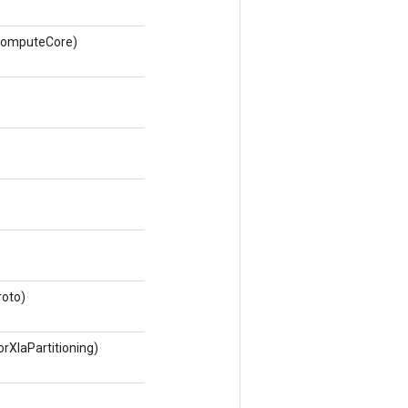
ComputeCore)
roto)
XlaPartitioning)