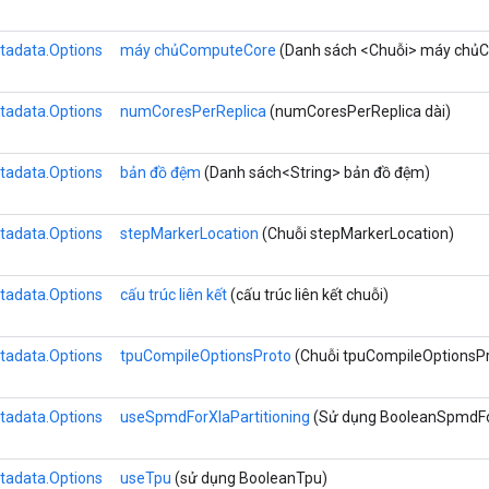
tadata.Options
máy chủComputeCore
(Danh sách <Chuỗi> máy chủ
tadata.Options
numCoresPerReplica
(numCoresPerReplica dài)
tadata.Options
bản đồ đệm
(Danh sách<String> bản đồ đệm)
tadata.Options
stepMarkerLocation
(Chuỗi stepMarkerLocation)
tadata.Options
cấu trúc liên kết
(cấu trúc liên kết chuỗi)
tadata.Options
tpuCompileOptionsProto
(Chuỗi tpuCompileOptionsP
tadata.Options
useSpmdForXlaPartitioning
(Sử dụng BooleanSpmdFor
tadata.Options
useTpu
(sử dụng BooleanTpu)