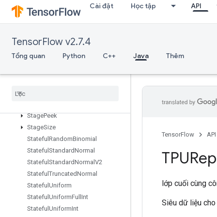
Cài đặt
Học tập
API
SparseTensorToCSRSparseMatrix
Spence
Split
TensorFlow v2.7.4
SplitDedupData
Tổng quan
Python
C++
Java
Thêm
SplitV
Squeeze
Stack
Stage
Stage
Clear
Stage
Peek
Stage
Size
TensorFlow
API
Stateful
Random
Binomial
Stateful
Standard
Normal
TPURepl
Stateful
Standard
Normal
V2
Stateful
Truncated
Normal
lớp cuối cùng c
Stateful
Uniform
Stateful
Uniform
Full
Int
Siêu dữ liệu cho
Stateful
Uniform
Int