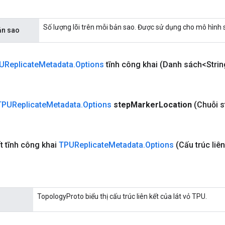
Số lượng lõi trên mỗi bản sao. Được sử dụng cho mô hình 
n sao
UReplicate
Metadata
.
Options
tĩnh công khai
(Danh sách<Strin
TPUReplicate
Metadata
.
Options
step
Marker
Location
(Chuỗi s
ết tĩnh công khai
TPUReplicate
Metadata
.
Options
(Cấu trúc liên
TopologyProto biểu thị cấu trúc liên kết của lát vỏ TPU.