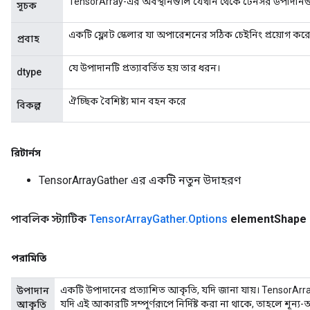
TensorArray-এর অবস্থানগুলি যেখান থেকে টেনসর উপাদানগু
সূচক
একটি ফ্লোট স্কেলার যা অপারেশনের সঠিক চেইনিং প্রয়োগ করে
প্রবাহ
যে উপাদানটি প্রত্যাবর্তিত হয় তার ধরন।
dtype
ঐচ্ছিক বৈশিষ্ট্য মান বহন করে
বিকল্প
রিটার্নস
TensorArrayGather এর একটি নতুন উদাহরণ
পাবলিক স্ট্যাটিক
Tensor
Array
Gather
.
Options
element
Shape
পরামিতি
একটি উপাদানের প্রত্যাশিত আকৃতি, যদি জানা যায়। TensorAr
উপাদান
যদি এই আকারটি সম্পূর্ণরূপে নির্দিষ্ট করা না থাকে, তাহলে শূন্
আকৃতি