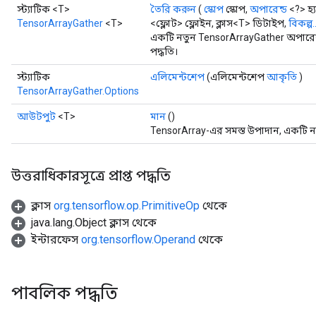
স্ট্যাটিক <T>
তৈরি করুন
(
স্কোপ
স্কোপ,
অপারেন্ড
<?> হ্য
TensorArrayGather
<T>
<ফ্লোট> ফ্লোইন, ক্লাস<T> ডিটাইপ,
বিকল্প..
একটি নতুন TensorArrayGather অপারেশ
পদ্ধতি।
স্ট্যাটিক
এলিমেন্টশেপ
(এলিমেন্টশেপ
আকৃতি
)
TensorArrayGather.Options
আউটপুট
<T>
মান
()
TensorArray-এর সমস্ত উপাদান, একটি নতুন
উত্তরাধিকারসূত্রে প্রাপ্ত পদ্ধতি
ক্লাস
org.tensorflow.op.PrimitiveOp
থেকে
java.lang.Object ক্লাস থেকে
ইন্টারফেস
org.tensorflow.Operand
থেকে
পাবলিক পদ্ধতি