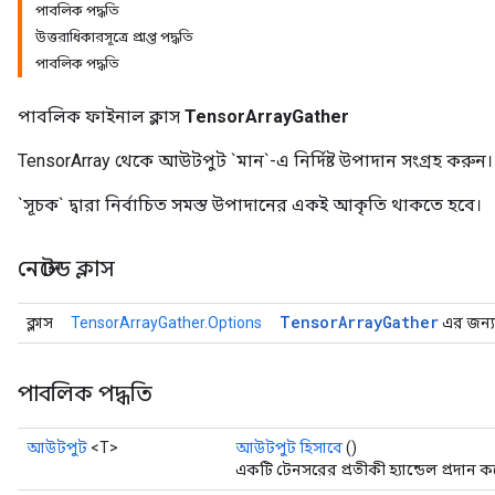
পাবলিক পদ্ধতি
উত্তরাধিকারসূত্রে প্রাপ্ত পদ্ধতি
পাবলিক পদ্ধতি
পাবলিক ফাইনাল ক্লাস
TensorArrayGather
TensorArray থেকে আউটপুট `মান`-এ নির্দিষ্ট উপাদান সংগ্রহ করুন।
`সূচক` দ্বারা নির্বাচিত সমস্ত উপাদানের একই আকৃতি থাকতে হবে।
নেস্টেড ক্লাস
Tensor
Array
Gather
ক্লাস
TensorArrayGather.Options
এর জন্য 
পাবলিক পদ্ধতি
আউটপুট
<T>
আউটপুট হিসাবে
()
একটি টেনসরের প্রতীকী হ্যান্ডেল প্রদান ক