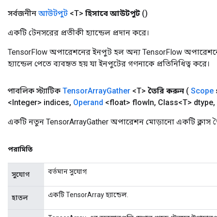
সর্বজনীন
আউটপুট
<T>
হিসাবে আউটপুট
()
একটি টেনসরের প্রতীকী হ্যান্ডেল প্রদান করে।
TensorFlow অপারেশনের ইনপুট হল অন্য TensorFlow অপারেশনে
হ্যান্ডেল পেতে ব্যবহৃত হয় যা ইনপুটের গণনাকে প্রতিনিধিত্ব করে।
পাবলিক স্ট্যাটিক
Tensor
Array
Gather
<T>
তৈরি করুন
(
Scope
<Integer> indices
,
Operand
<float> flow
In
,
Class<T> dtype
,
একটি নতুন TensorArrayGather অপারেশন মোড়ানো একটি ক্লাস ত
পরামিতি
বর্তমান সুযোগ
সুযোগ
একটি TensorArray হ্যান্ডেল.
হাতল