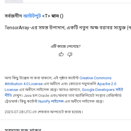
সর্বজনীন
আউটপুট
<T>
মান
()
TensorArray-এর সমস্ত উপাদান, একটি নতুন অক্ষ বরাবর সংযুক্ত (নতু
এটি কাজে লেগেছে?
অন্য কিছু উল্লেখ না করা থাকলে, এই পৃষ্ঠার কন্টেন্ট
Creative Commons
Attribution 4.0 License
-এর অধীনে এবং কোডের নমুনাগুলি
Apache 2.0
License
-এর অধীনে লাইসেন্স প্রাপ্ত। আরও জানতে,
Google Developers সাইট
নীতি
দেখুন। Java হল Oracle এবং/অথবা তার অ্যাফিলিয়েট সংস্থার রেজিস্টার্ড
ট্রেডমার্ক। কিছু কন্টেন্ট
NumPy লাইসেন্স
-এর অধীনে লাইসেন্স প্রাপ্ত।
2025-07-28 UTC-তে শেষবার আপডেট করা হয়েছে।