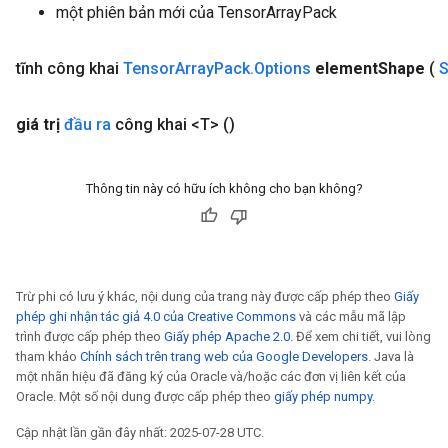
một phiên bản mới của TensorArrayPack
tĩnh công khai
Tensor
Array
Pack
.
Options
element
Shape
(
giá trị
đầu ra
công khai <T>
()
Thông tin này có hữu ích không cho bạn không?
Trừ phi có lưu ý khác, nội dung của trang này được cấp phép theo
Giấy
phép ghi nhận tác giả 4.0 của Creative Commons
và các mẫu mã lập
trình được cấp phép theo
Giấy phép Apache 2.0
. Để xem chi tiết, vui lòng
tham khảo
Chính sách trên trang web của Google Developers
. Java là
một nhãn hiệu đã đăng ký của Oracle và/hoặc các đơn vị liên kết của
Oracle. Một số nội dung được cấp phép theo
giấy phép numpy
.
Cập nhật lần gần đây nhất: 2025-07-28 UTC.