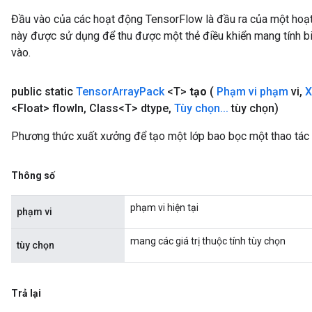
Đầu vào của các hoạt động TensorFlow là đầu ra của một ho
này được sử dụng để thu được một thẻ điều khiển mang tính bi
vào.
public static
Tensor
Array
Pack
<T>
tạo
(
Phạm vi phạm
vi
,
X
<Float> flow
In
,
Class<T> dtype
,
Tùy chọn
.
.
.
tùy chọn)
Phương thức xuất xưởng để tạo một lớp bao bọc một thao tác
Thông số
phạm vi hiện tại
phạm vi
mang các giá trị thuộc tính tùy chọn
tùy chọn
Trả lại