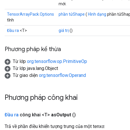
mới.
TensorArrayPack.Options
phần tửShape
(
Hình dạng
phần tửSha
tĩnh
Đầu ra
<T>
giá trị
()
Phương pháp kế thừa
Từ lớp
org.tensorflow.op.PrimitiveOp
Từ lớp java.lang.Object
Từ giao diện
org.tensorflow.Operand
Phương pháp công khai
Đầu ra
công khai <T>
as
Output
()
Trả về phần điều khiển tượng trưng của một tenxơ.