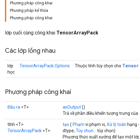
Phương pháp công khai
Phương pháp kế thừa
Phương pháp công khai
lớp cuối cùng công khai
TensorArrayPack
Các lớp lồng nhau
Tensor
lớp
TensorArrayPack.Options
Thuộc tính tùy chọn cho
học
Phương pháp công khai
Đầu ra
<T>
asOutput
()
Trả về phần điều khiển tượng trưng của
tĩnh <T>
tạo
(
Phạm
vi phạm vi,
Xử lý toán
hạng 
TensorArrayPack
<T>
dtype,
Tùy chọn...
tùy chọn)
Phương thức xuất xưởng để tạo một lớ