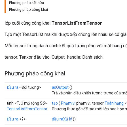
Phương pháp kế thừa
Phương pháp công khai
lớp cuối cùng công khai
TensorListFromTensor
Tạo một TensorList mà khi được xếp chồng lên nhau sẽ có giá tr
Mỗi tensor trong danh sách kết quả tương ứng với một hàng c
tensor: Tenxor đầu vào. Output_handle: Danh sách.
Phương pháp công khai
Đầu ra
<Đối tượng>
asOutput
()
Trả về phần điều khiển tượng trưng của mộ
tĩnh <T, U mở rộng Số>
tạo
(
Phạm vi
phạm vi, tensor
Toán hạng
<
TensorListFromTensor
Phương thức gốc để tạo một lớp bao bọc 
Đầu ra
<?>
đầu raXử lý
()