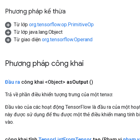
Phương pháp kế thừa
Từ lớp
org.tensorflow.op.PrimitiveOp
Từ lớp java.lang.Object
Từ giao diện
org.tensorflow.Operand
Phương pháp công khai
Đầu ra
công khai <Object>
as
Output
()
Trả về phần điều khiển tượng trưng của một tenxơ.
Đầu vào của các hoạt động TensorFlow là đầu ra của một ho
này được sử dụng để thu được một thẻ điều khiển mang tính bi
vào.
công khai tĩnh
Tensor
List
From
Tensor
tạo
(Phạm vi
phạm v