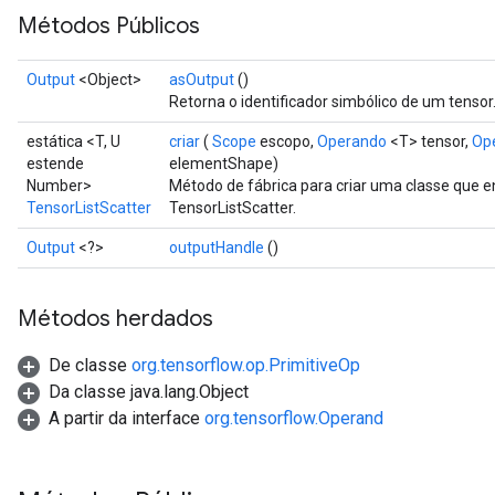
Métodos Públicos
Output
<Object>
asOutput
()
Retorna o identificador simbólico de um tensor
estática <T, U
criar
(
Scope
escopo,
Operando
<T> tensor,
Op
estende
elementShape)
Number>
Método de fábrica para criar uma classe que 
TensorListScatter
TensorListScatter.
Output
<?>
outputHandle
()
Métodos herdados
De classe
org.tensorflow.op.PrimitiveOp
Da classe java.lang.Object
A partir da interface
org.tensorflow.Operand