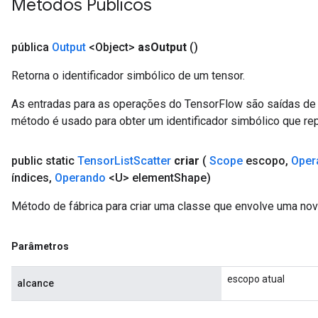
Métodos Públicos
pública
Output
<Object>
as
Output
()
Retorna o identificador simbólico de um tensor.
As entradas para as operações do TensorFlow são saídas de 
método é usado para obter um identificador simbólico que rep
public static
Tensor
List
Scatter
criar
(
Scope
escopo
,
Oper
índices
,
Operando
<U> element
Shape)
Método de fábrica para criar uma classe que envolve uma nov
Parâmetros
escopo atual
alcance