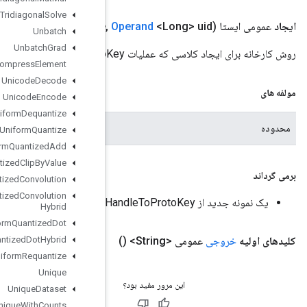
Tridiagonal
Solve
Tpu
Handle
To
Proto
Key
(
scope
scope
,
Unbatch
Unbatch
Grad
Uncompress
Element
Unicode
Decode
Unicode
Encode
Uniform
Dequantize
محدوده فعلی
Uniform
Quantize
Uniform
Quantized
Add
Uniform
Quantized
Clip
By
Value
Uniform
Quantized
Convolution
Uniform
Quantized
Convolution
Hybrid
Uniform
Quantized
Dot
Uniform
Quantized
Dot
Hybrid
Uniform
Requantize
Unique
Unique
Dataset
Unique
With
Counts