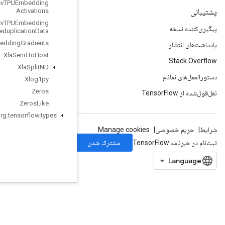
Xla
Recv
TPUEmbedding
Activations
Xla
Recv
TPUEmbedding
Deduplication
Data
Xla
Send
TPUEmbedding
Gradients
Xla
Send
To
Host
Xla
Split
ND
Xlog1py
Zeros
Zeros
Like
org
.
tensorflow
.
types