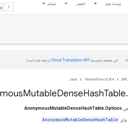
زیست بوم
انجمن
بیشتر
/
این صفحه به‌وسیله
ترجمه شده است.
Java
TensorFlow v2.8.4
API،
ymous
Mutable
Dense
Hash
Table
.
می
AnonymousMutableDenseHashTable.Options
برای
AnonymousMutableDenseHashTable