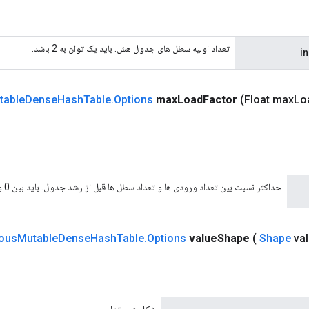
تعداد اولیه سطل های جدول هش. باید یک توان به 2 باشد.
i
table
Dense
Hash
Table
.
Options
max
Load
Factor
(Float max
Lo
حداکثر نسبت بین تعداد ورودی ها و تعداد سطل ها قبل از رشد جدول. باید بین 0 و 1 باشد.
ous
Mutable
Dense
Hash
Table
.
Options
value
Shape
(
Shape
val
شکل هر مقدار