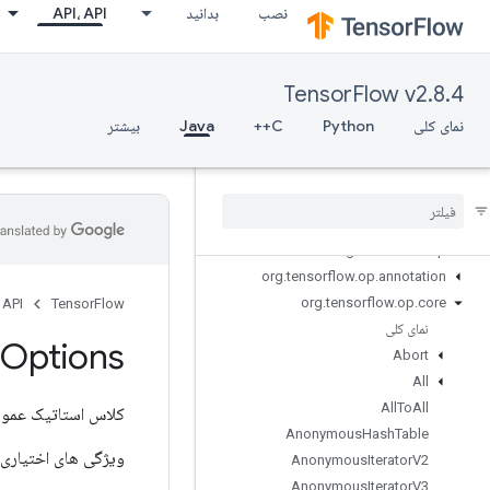
نصب
بدانید
API، API
TensorFlow v2.8.4
نمای کلی
Python
C++
Java
بیشتر
Tensor
Flow for Java
org
.
tensorflow
org
.
tensorflow
.
examples
org
.
tensorflow
.
op
org
.
tensorflow
.
op
.
annotation
org
.
tensorflow
.
op
.
core
 API
TensorFlow
نمای کلی
Options
Abort
All
All
To
All
کلاس استاتیک عمو
Anonymous
Hash
Table
ویژگی های اختیاری 
Anonymous
Iterator
V2
Anonymous
Iterator
V3