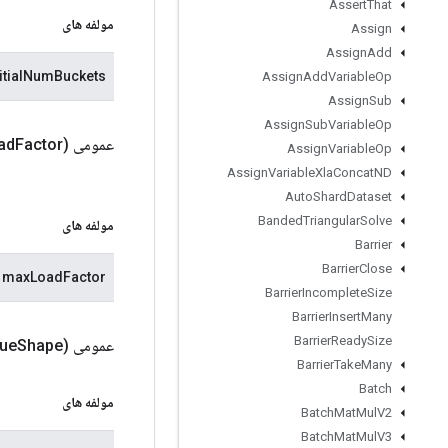
Assert
That
مولفه های
Assign
Assign
Add
nitialNumBuckets
Assign
Add
Variable
Op
Assign
Sub
Assign
Sub
Variable
Op
عمومی
Factor)
ad
Assign
Variable
Op
Assign
Variable
Xla
Concat
ND
Auto
Shard
Dataset
Banded
Triangular
Solve
مولفه های
Barrier
Barrier
Close
maxLoadFactor
Barrier
Incomplete
Size
Barrier
Insert
Many
Barrier
Ready
Size
عمومی
Shape)
ue
Barrier
Take
Many
Batch
مولفه های
Batch
Mat
Mul
V2
Batch
Mat
Mul
V3