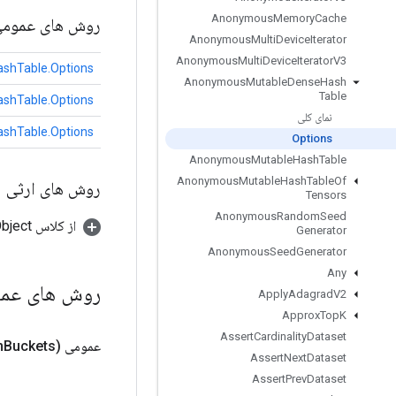
Anonymous
Memory
Cache
روش های عموم
Anonymous
Multi
Device
Iterator
Anonymous
Multi
Device
Iterator
V3
hTable.Options
Anonymous
Mutable
Dense
Hash
Table
hTable.Options
نمای کلی
hTable.Options
Options
Anonymous
Mutable
Hash
Table
Anonymous
Mutable
Hash
Table
Of
روش های ارثی
Tensors
Anonymous
Random
Seed
از کلاس java.lang.Object
Generator
Anonymous
Seed
Generator
Any
روش های عم
Apply
Adagrad
V2
Approx
Top
K
Assert
Cardinality
Dataset
عمومی
Buckets)
m
Assert
Next
Dataset
Assert
Prev
Dataset