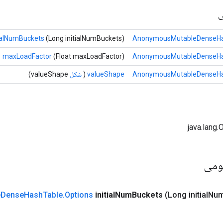
ی
tialNumBuckets
(Long initialNumBuckets)
AnonymousMutableDenseHas
maxLoadFactor
(Float maxLoadFactor)
AnonymousMutableDenseHas
AnonymousMutableDenseHas
valueShape
(
شکل
valueShape)
ومی
e
Dense
Hash
Table
.
Options
initial
Num
Buckets
(Long initial
Nu