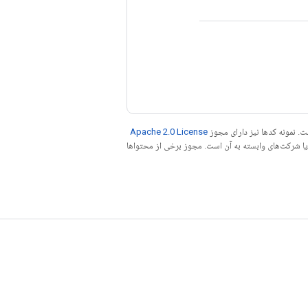
. نمونه کدها نیز دارای مجوز
Apache 2.0 License
ه کنید. جاوا علامت تجاری ثبت‌شده Oracle و/یا شرکت‌های وابسته به آن است. مجوز برخی از محتواها