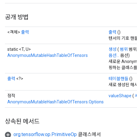
공개 방법
<객체>
출력
출력
()
텐서의 기호 핸
static <T, U>
생성
(
범위
범위, 
AnonymousMutableHashTableOfTensors
옵션...
옵션)
새로운 Anonymo
핑하는 클래스를
출력
<?>
테이블핸들
()
새로 생성된 해
정적
valueShape
(
AnonymousMutableHashTableOfTensors.Options
상속된 메서드
org.tensorflow.op.PrimitiveOp
클래스에서