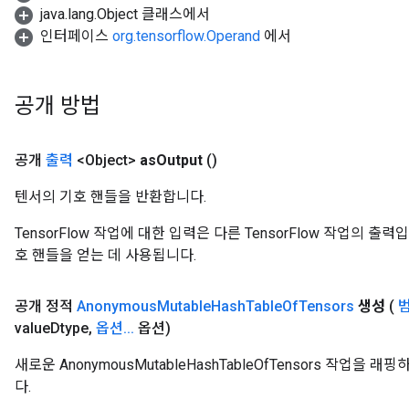
java.lang.Object 클래스에서
인터페이스
org.tensorflow.Operand
에서
공개 방법
공개
출력
<Object>
as
Output
()
텐서의 기호 핸들을 반환합니다.
TensorFlow 작업에 대한 입력은 다른 TensorFlow 작업의 
t
호 핸들을 얻는 데 사용됩니다.
공개 정적
Anonymous
Mutable
Hash
Table
Of
Tensors
생성
(
value
Dtype
,
옵션
.
.
.
옵션)
새로운 AnonymousMutableHashTableOfTensors 작업
다.
source