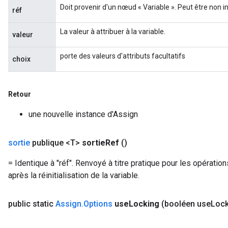
Doit provenir d'un nœud « Variable ». Peut être non ini
réf
La valeur à attribuer à la variable.
valeur
Flush
porte des valeurs d'attributs facultatifs
choix
eHandleOp
Retour
une nouvelle instance d'Assign
ureSplit
sortie
publique <T>
sortie
Ref
()
= Identique à "réf". Renvoyé à titre pratique pour les opérations
après la réinitialisation de la variable.
public static
Assign
.
Options
use
Locking
(booléen use
Lock