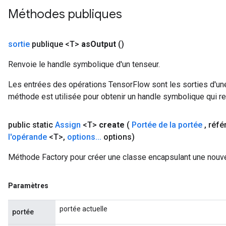
t
Méthodes publiques
sortie
publique <T>
as
Output
()
Renvoie le handle symbolique d'un tenseur.
Les entrées des opérations TensorFlow sont les sorties d'une
source
méthode est utilisée pour obtenir un handle symbolique qui rep
leOp
public static
Assign
<T>
create
(
Portée de la portée
,
réfé
l'opérande
<T>
,
options
.
.
.
options)
Méthode Factory pour créer une classe encapsulant une nouve
Paramètres
portée actuelle
portée