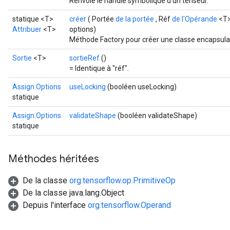
Renvoie le handle symbolique d'un tenseur.
statique <T>
créer
( Portée
de la portée
, Réf
de l'Opérande
<T>
Attribuer
<T>
options)
Méthode Factory pour créer une classe encapsula
Sortie
<T>
sortieRef
()
= Identique à "réf".
Assign.Options
useLocking
(booléen useLocking)
statique
Assign.Options
validateShape
(booléen validateShape)
statique
Méthodes héritées
De la classe
org.tensorflow.op.PrimitiveOp
De la classe java.lang.Object
Depuis l'interface
org.tensorflow.Operand