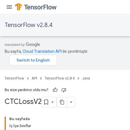
eHandleOp
TensorFlow v2.8.4
ureSplit
Bu sayfa,
Cloud Translation API
ile çevrilmiştir.
TensorFlow
API
TensorFlow v2.8.4
Java
Bu size yardımcı oldu mu?
CTCLoss
V2
Bu sayfada
İç İçe Sınıflar