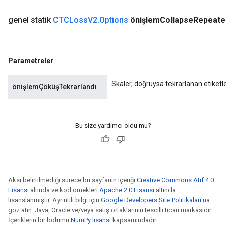
genel statik
CTCLoss
V2
.
Options
önişlem
Collapse
Repeate
rBatch
Parametreler
Skaler, doğruysa tekrarlanan etiketl
Batch
önişlemÇöküşTekrarlandı
atch
Bu size yardımcı oldu mu?
Aksi belirtilmediği sürece bu sayfanın içeriği
Creative Commons Atıf 4.0
Lisansı
altında ve kod örnekleri
Apache 2.0 Lisansı
altında
lisanslanmıştır. Ayrıntılı bilgi için
Google Developers Site Politikaları
'na
göz atın. Java, Oracle ve/veya satış ortaklarının tescilli ticari markasıdır.
İçeriklerin bir bölümü
NumPy lisansı
kapsamındadır.