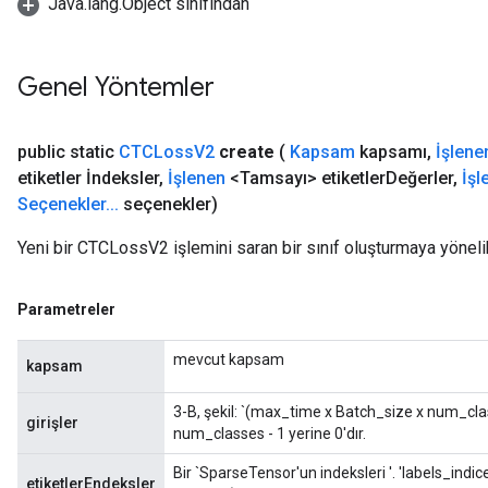
Java.lang.Object sınıfından
Genel Yöntemler
public static
CTCLoss
V2
create
(
Kapsam
kapsamı
,
İşlene
etiketler İndeksler
,
İşlenen
<Tamsayı> etiketler
Değerler
,
İşl
Seçenekler
.
.
.
seçenekler)
Yeni bir CTCLossV2 işlemini saran bir sınıf oluşturmaya yöneli
Parametreler
mevcut kapsam
kapsam
3-B, şekil: `(max_time x Batch_size x num_class
girişler
num_classes - 1 yerine 0'dır.
Bir `SparseTensor'un indeksleri
'. 'labels_indice
etiketlerEndeksler