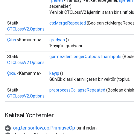
İşlenen
<Tamsayı> etiketlerDeğerler,
İşlenen
seçenekler)
Yeni bir CTCLossV2 işlemini saran bir sınıf o
Statik
ctcMergeRepeated
(Boolean ctcMergeRepea
CTCLossV2.Options
Çıkış
<Kamanma>
gradyan
()
'Kayıp'ın gradyanı.
Statik
görmezdenLongerOutputsThanInputs
(Bool
CTCLossV2.Options
Çıkış
<Kamanma>
kayıp
()
Günlük olasılıklarını içeren bir vektör (toplu).
Statik
preprocessCollapseRepeated
(Boolean öniş
CTCLossV2.Options
Kalıtsal Yöntemler
org.tensorflow.op.PrimitiveOp
sınıfından