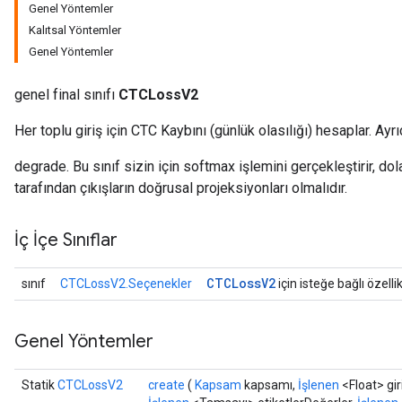
Genel Yöntemler
Kalıtsal Yöntemler
Genel Yöntemler
genel final sınıfı
CTCLossV2
Her toplu giriş için CTC Kaybını (günlük olasılığı) hesaplar. Ayr
degrade. Bu sınıf sizin için softmax işlemini gerçekleştirir, dol
tarafından çıkışların doğrusal projeksiyonları olmalıdır.
İç İçe Sınıflar
CTCLoss
V2
sınıf
CTCLossV2.Seçenekler
için isteğe bağlı özelli
Genel Yöntemler
Statik
CTCLossV2
create
(
Kapsam
kapsamı,
İşlenen
<Float> giri