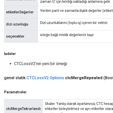
zaman t)' için kimliği sakladığı anlamına gelir.
Verilen parti ve zamanla ilişkili değerler (etiket
etiketlerDeğerler
Dizi uzunluklarını (toplu iş) içeren bir vektör.
dizi uzunluğu
isteğe bağlı nitelik değerlerini taşır
seçenekler
İadeler
CTCLossV2'nin yeni bir örneği
genel statik
CTCLoss
V2
.
Options
ctc
Merge
Repeated
(Boo
Parametreler
Skaler. Yanlış olarak ayarlanırsa, CTC hes
ctcMergeTekrarlandı
etiketler birleştirilmez ve ayrı etiketler ola