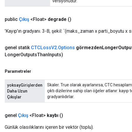
versiyonudur.
public
Çıkış
<Float>
degrade
()
'Kayıp'ın gradyanı. 3-B, şekil: `(maks_zaman x parti_boyutu x sı
genel statik
CTCLoss
V2
.
Options
görmezden
Longer
Outpu
Longer
Outputs
Than
Inputs)
Parametreler
Skaler. True olarak ayarlanırsa, CTC hesaplama
yoksayGirişlerden
ryTensorBatch
çıktı dizilerine sahip olan öğeler atlanır: kayıp
Daha Uzun
gradyanlıdırlar.
Çıkışlar
genel
Çıkış
<Float>
kaybı
()
Günlük olasılıklarını içeren bir vektör (toplu).