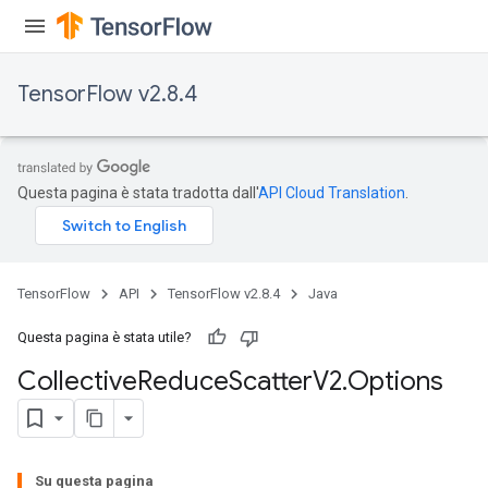
TensorFlow v2.8.4
Questa pagina è stata tradotta dall'
API Cloud Translation
.
TensorFlow
API
TensorFlow v2.8.4
Java
Questa pagina è stata utile?
Collective
Reduce
Scatter
V2
.
Options
Su questa pagina