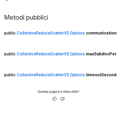
Metodi pubblici
public
Collective
Reduce
Scatter
V2
.
Options
communication
public
Collective
Reduce
Scatter
V2
.
Options
max
Subdivs
Per
public
Collective
Reduce
Scatter
V2
.
Options
timeout
Second
Questa pagina è stata utile?