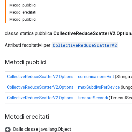
Metodi pubblici
Metodi ereditati
Metodi pubblici
classe statica pubblica
CollectiveReduceScatterV2.Option
Attributi facoltativi per
CollectiveReduceScatterV2
Metodi pubblici
CollectiveReduceScatterV2.Options
comunicazioneHint
(Stringa
CollectiveReduceScatterV2.Options
maxSubdivsPerDevice
(lung
CollectiveReduceScatterV2.Options
timeoutSecondi
(TimeoutSec
Metodi ereditati
Dalla classe java.lang.Object