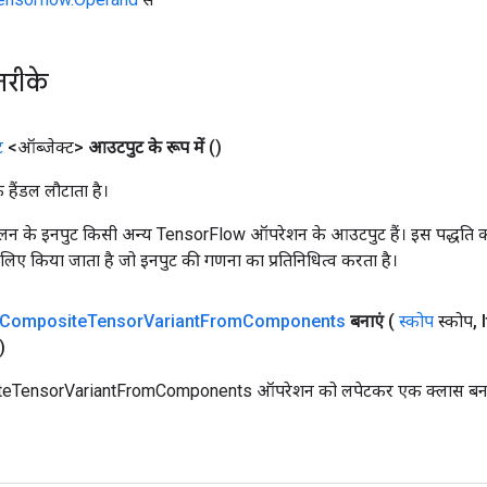
तरीके
ट
<ऑब्जेक्ट>
आउटपुट के रूप में
()
क हैंडल लौटाता है।
न के इनपुट किसी अन्य TensorFlow ऑपरेशन के आउटपुट हैं। इस पद्धति क
के लिए किया जाता है जो इनपुट की गणना का प्रतिनिधित्व करता है।
Composite
Tensor
Variant
From
Components
बनाएं
(
स्कोप
स्कोप
,
I
ा)
TensorVariantFromComponents ऑपरेशन को लपेटकर एक क्लास बनाने क