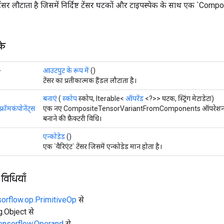
टेंसर लौटाता है जिसमें निर्दिष्ट टेंसर घटकों और टाइपस्पेक के साथ एक `Co
के
>
आउटपुट के रूप में
()
टेंसर का प्रतीकात्मक हैंडल लौटाता है।
बनाएं
(
स्कोप
स्कोप, Iterable<
ऑपरेंड
<?>> घटक, स्ट्रिंग मेटाडेटा)
्रॉमकंपोनेंट्स
एक नए CompositeTensorVariantFromComponents ऑपरेशन 
बनाने की फ़ैक्टरी विधि।
एन्कोडेड
()
एक `वैरिएंट` टेंसर जिसमें एन्कोडेड मान होता है।
 विधियाँ
sorflow.op.PrimitiveOp
से
ng.Object से
tensorflow.Operand
से