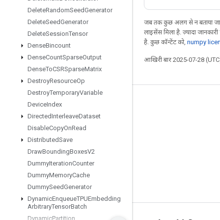
Delete
Random
Seed
Generator
Delete
Seed
Generator
जब तक कुछ अलग से न बताया जाए
लाइसेंस मिला है. ज़्यादा जानकारी
Delete
Session
Tensor
है. कुछ कॉन्टेंट को,
numpy lice
Dense
Bincount
Dense
Count
Sparse
Output
आखिरी बार 2025-07-28 (UTC)
Dense
To
CSRSparse
Matrix
Destroy
Resource
Op
Destroy
Temporary
Variable
जुड़े रहें
Device
Index
Directed
Interleave
Dataset
ब्लॉग
Disable
Copy
On
Read
फ़ोरम
Distributed
Save
GitHub
Draw
Bounding
Boxes
V2
Dummy
Iteration
Counter
Twitter
Dummy
Memory
Cache
YouTube
Dummy
Seed
Generator
Dynamic
Enqueue
TPUEmbedding
Arbitrary
Tensor
Batch
Dynamic
Partition