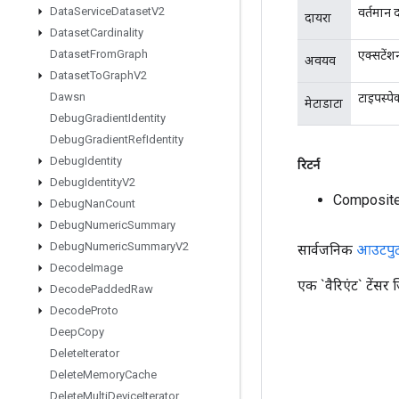
Data
Service
Dataset
V2
वर्तमान 
दायरा
Dataset
Cardinality
Dataset
From
Graph
एक्सटेंश
अवयव
Dataset
To
Graph
V2
Dawsn
टाइपस्पे
मेटाडाटा
Debug
Gradient
Identity
Debug
Gradient
Ref
Identity
Debug
Identity
रिटर्न
Debug
Identity
V2
Composite
Debug
Nan
Count
Debug
Numeric
Summary
Debug
Numeric
Summary
V2
सार्वजनिक
आउटपु
Decode
Image
एक `वैरिएंट` टेंसर 
Decode
Padded
Raw
Decode
Proto
Deep
Copy
Delete
Iterator
Delete
Memory
Cache
Delete
Multi
Device
Iterator