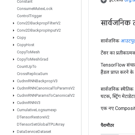
Constant
Consume
Mutex
Lock
Control
Trigger
सार्वजनिक 
Conv2DBackprop
Filter
V2
Conv2DBackprop
Input
V2
Copy
सार्वजनिक
आउटपु
Copy
Host
Copy
To
Mesh
टेंसर का प्रतीकात्म
Copy
To
Mesh
Grad
TensorFlow संचाल
Count
Up
To
हैंडल प्राप्त करने 
Cross
Replica
Sum
Cudnn
RNNBackprop
V3
Cudnn
RNNCanonical
To
Params
V2
सार्वजनिक स्थैतिक
Cudnn
RNNParams
To
Canonical
V2
घटक
,
स्ट्रिंग मेटाडेट
Cudnn
RNNV3
एक नए Composite
Cumulative
Logsumexp
DTensor
Restore
V2
DTensor
Set
Global
TPUArray
पैरामीटर
Data
Service
Dataset