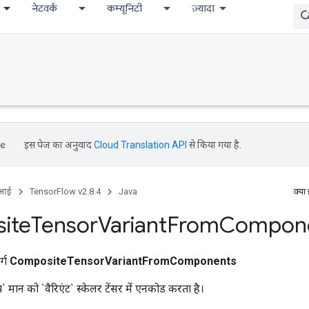
नेटवर्क
कम्यूनिटी
ज़्यादा
इस पेज का अनुवाद
Cloud Translation API
से किया गया है.
ीआई
TensorFlow v2.8.4
Java
क्या
ite
Tensor
Variant
From
Compon
र्ग
CompositeTensorVariantFromComponents
 मान को `वैरिएंट` स्केलर टेंसर में एनकोड करता है।