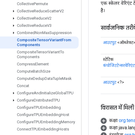
एक स्केलर वेरिएंट 
Collective
Permute
है।
Collective
Reduce
Scatter
V2
Collective
Reduce
V2
Collective
Reduce
V3
सार्वजनिक तरी
Combined
Non
Max
Suppression
Composite
Tensor
Variant
From
आउटपुट
<ऑब्जेक्ट
Components
Composite
Tensor
Variant
To
Components
स्टेटिक
Compress
Element
कंपोजिटटेन्सरवेरिएंटफ
Compute
Batch
Size
Compute
Dedup
Data
Tuple
Mask
आउटपुट
<?>
Concat
Configure
And
Initialize
Global
TPU
Configure
Distributed
TPU
विरासत में मिली
Configure
TPUEmbedding
Configure
TPUEmbedding
Host
कक्षा
org.ten
Configure
TPUEmbedding
Memory
कक्षा java.la
Connect
TPUEmbedding
Hosts
इंटरफ़ेस
org.