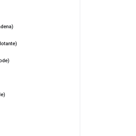
adena)
lotante)
ode)
e)