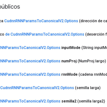
públicos
ica
Cudnn
RNNParams
To
Canonical
V2
.
Options
(dirección de c
ico
de Cudnn
RNNParams
To
Canonical
V2
.
Options
(deserción f
RNNParams
To
Canonical
V2
.
Options
input
Mode
(String input
M
RNNParams
To
Canonical
V2
.
Options
num
Proj
(Num
Proj largo)
RNNParams
To
Canonical
V2
.
Options
rnn
Mode
(cadena rnn
Mod
a
Cudnn
RNNParams
To
Canonical
V2
.
Options
(semilla larga)
RNNParams
To
Canonical
V2
.
Options
semilla2
(semilla larga2)