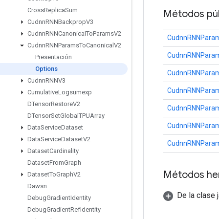
Cross
Replica
Sum
Métodos púb
Cudnn
RNNBackprop
V3
Cudnn
RNNCanonical
To
Params
V2
CudnnRNNParams
Cudnn
RNNParams
To
Canonical
V2
CudnnRNNParams
Presentación
Options
CudnnRNNParams
Cudnn
RNNV3
CudnnRNNParams
Cumulative
Logsumexp
DTensor
Restore
V2
CudnnRNNParams
DTensor
Set
Global
TPUArray
CudnnRNNParams
Data
Service
Dataset
Data
Service
Dataset
V2
CudnnRNNParams
Dataset
Cardinality
Dataset
From
Graph
Métodos he
Dataset
To
Graph
V2
Dawsn
De la clase 
Debug
Gradient
Identity
Debug
Gradient
Ref
Identity