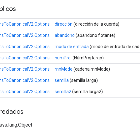
licos
ToCanonicalV2.Options
dirección
(dirección de la cuerda)
ToCanonicalV2.Options
abandono
(abandono flotante)
ToCanonicalV2.Options
modo de entrada
(modo de entrada de cad
ToCanonicalV2.Options
numProj
(NúmProj largo)
ToCanonicalV2.Options
rnnMode
(cadena rnnMode)
ToCanonicalV2.Options
semilla
(semilla larga)
ToCanonicalV2.Options
semilla2
(semilla larga2)
redados
java.lang.Object