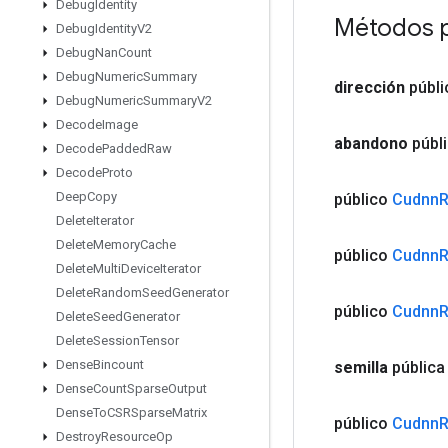
Debug
Identity
Métodos 
Debug
Identity
V2
Debug
Nan
Count
Debug
Numeric
Summary
dirección
públ
Debug
Numeric
Summary
V2
Decode
Image
abandono
públ
Decode
Padded
Raw
Decode
Proto
Deep
Copy
público
Cudnn
Delete
Iterator
Delete
Memory
Cache
público
Cudnn
Delete
Multi
Device
Iterator
Delete
Random
Seed
Generator
público
Cudnn
Delete
Seed
Generator
Delete
Session
Tensor
Dense
Bincount
semilla
públic
Dense
Count
Sparse
Output
Dense
To
CSRSparse
Matrix
público
Cudnn
Destroy
Resource
Op