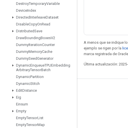
Destroy
Temporary
Variable
Device
Index
Directed
Interleave
Dataset
Disable
Copy
On
Read
Distributed
Save
Draw
Bounding
Boxes
V2
A menos que se indique lo 
Dummy
Iteration
Counter
ejemplo se rigen por la
lic
Dummy
Memory
Cache
marca registrada de Oracle
Dummy
Seed
Generator
Última actualización: 2025
Dynamic
Enqueue
TPUEmbedding
Arbitrary
Tensor
Batch
Dynamic
Partition
Dynamic
Stitch
Seguir conectado
Edit
Distance
Eig
Blog
Einsum
Foro
Empty
GitHub
Empty
Tensor
List
Empty
Tensor
Map
Twitter