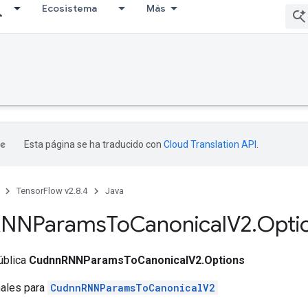
Ecosistema
Más
Esta página se ha traducido con
Cloud Translation API
.
TensorFlow v2.8.4
Java
RNNParams
To
Canonical
V2
.
Opti
ública
CudnnRNNParamsToCanonicalV2.Options
nales para
CudnnRNNParamsToCanonicalV2