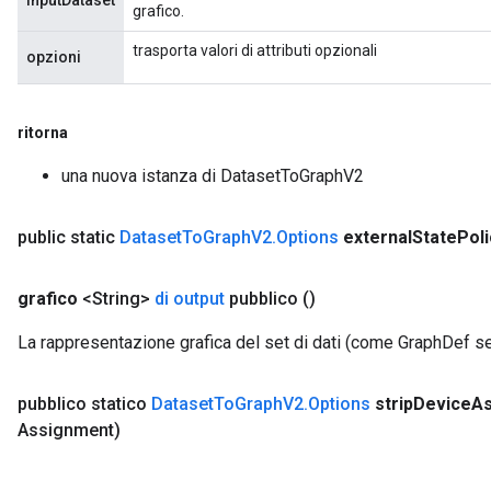
inputDataset
grafico.
trasporta valori di attributi opzionali
opzioni
ritorna
una nuova istanza di DatasetToGraphV2
public static
Dataset
To
Graph
V2
.
Options
external
State
Poli
grafico
<String>
di output
pubblico
()
La rappresentazione grafica del set di dati (come GraphDef ser
pubblico statico
Dataset
To
Graph
V2
.
Options
strip
Device
A
Assignment)