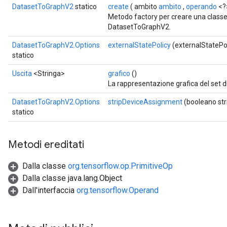
DatasetToGraphV2
statico
create
( ambito
ambito
,
operando
<?
Metodo factory per creare una class
DatasetToGraphV2.
DatasetToGraphV2.Options
externalStatePolicy
(externalStatePol
statico
Uscita
<Stringa>
grafico
()
La rappresentazione grafica del set d
DatasetToGraphV2.Options
stripDeviceAssignment
(booleano st
statico
Metodi ereditati
Dalla classe
org.tensorflow.op.PrimitiveOp
ryTensorBatch
Dalla classe java.lang.Object
Dall'interfaccia
org.tensorflow.Operand