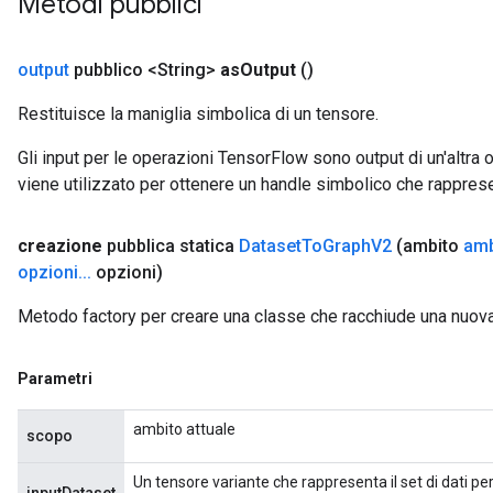
Metodi pubblici
output
pubblico <String>
as
Output
()
Restituisce la maniglia simbolica di un tensore.
rBatch
Gli input per le operazioni TensorFlow sono output di un'alt
viene utilizzato per ottenere un handle simbolico che rappresent
Batch
creazione
pubblica statica
Dataset
To
Graph
V2
(ambito
amb
opzioni
.
.
.
opzioni)
atch
Metodo factory per creare una classe che racchiude una nuo
Parametri
ambito attuale
scopo
Un tensore variante che rappresenta il set di dati per