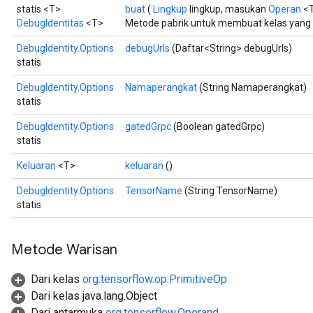
statis <T>
buat
(
Lingkup
lingkup, masukan
Operan
<T
DebugIdentitas
<T>
Metode pabrik untuk membuat kelas yang
DebugIdentity.Options
debugUrls
(Daftar<String> debugUrls)
statis
DebugIdentity.Options
Namaperangkat
(String Namaperangkat)
statis
DebugIdentity.Options
gatedGrpc
(Boolean gatedGrpc)
statis
Keluaran
<T>
keluaran
()
ryTensorBatch
DebugIdentity.Options
TensorName
(String TensorName)
statis
Metode Warisan
Dari kelas
org.tensorflow.op.PrimitiveOp
Dari kelas java.lang.Object
Dari antarmuka
org.tensorflow.Operand