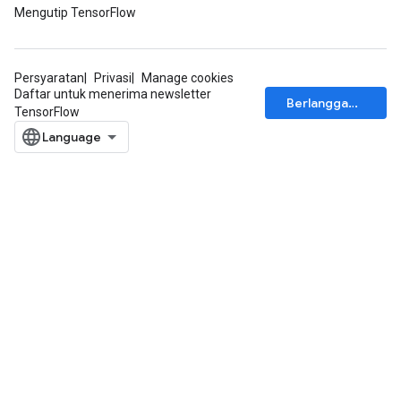
Mengutip TensorFlow
Persyaratan
Privasi
Manage cookies
Daftar untuk menerima newsletter
Berlangganan
TensorFlow
rs
mParameters
rs
Parameters
rParameters
Parameters
ters
arameters
meters
rs
tDescentParameters