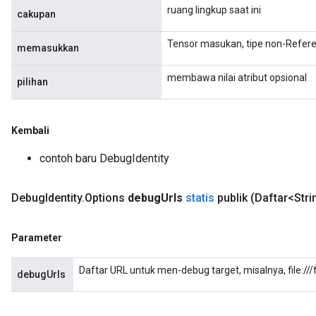
ruang lingkup saat ini
cakupan
Tensor masukan, tipe non-Refere
memasukkan
membawa nilai atribut opsional
pilihan
Kembali
contoh baru DebugIdentity
Debug
Identity
.
Options
debug
Urls
statis
publik
(Daftar<Str
Parameter
Daftar URL untuk men-debug target, misalnya, file://
debugUrls