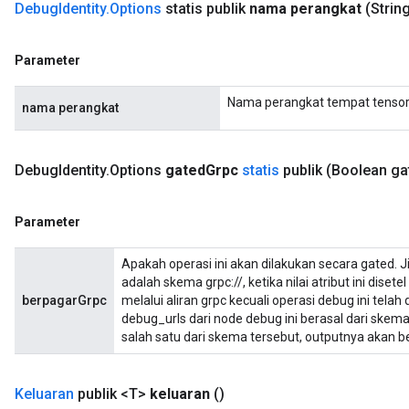
Debug
Identity
.
Options
statis publik
nama perangkat
(Strin
Parameter
Nama perangkat tempat tensor
nama perangkat
Debug
Identity
.
Options
gated
Grpc
statis
publik
(Boolean ga
Parameter
Apakah operasi ini akan dilakukan secara gated. J
adalah skema grpc://, ketika nilai atribut ini diset
berpagarGrpc
melalui aliran grpc kecuali operasi debug ini telah
debug_urls dari node debug ini berasal dari skema 
salah satu dari skema tersebut, outputnya akan 
Keluaran
publik <T>
keluaran
()