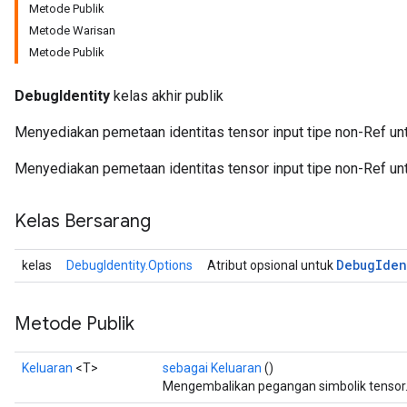
Metode Publik
Metode Warisan
Metode Publik
DebugIdentity
kelas akhir publik
Menyediakan pemetaan identitas tensor input tipe non-Ref un
Menyediakan pemetaan identitas tensor input tipe non-Ref un
Kelas Bersarang
Debug
Iden
kelas
DebugIdentity.Options
Atribut opsional untuk
Metode Publik
Keluaran
<T>
sebagai Keluaran
()
Mengembalikan pegangan simbolik tensor