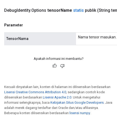
Debug
Identity
.
Options
tensor
Name
statis
publik
(String te
Parameter
Nama tensor masukan.
TensorNama
Apakah informasi ini membantu?
Kecuali dinyatakan lain, konten di halaman ini dilisensikan berdasarkan
Lisensi Creative Commons Attribution 4.0
, sedangkan contoh kode
dilisensikan berdasarkan
Lisensi Apache 2.0
. Untuk mengetahui
informasi selengkapnya, baca
Kebijakan Situs Google Developers
. Java
adalah merek dagang terdaftar dari Oracle dan/atau afiliasinya.
Beberapa konten dilisensikan berdasarkan
lisensi numpy
.