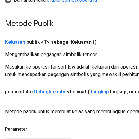
rBatch
Metode Publik
Batch
Keluaran
publik <T>
sebagai Keluaran
()
atch
Mengembalikan pegangan simbolik tensor.
Masukan ke operasi TensorFlow adalah keluaran dari operasi 
untuk mendapatkan pegangan simbolis yang mewakili perhitun
public static
Debug
Identity
<T>
buat
(
Lingkup
lingkup
,
mas
Metode pabrik untuk membuat kelas yang membungkus operas
Parameter