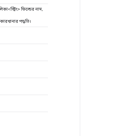
লিকা<স্ট্রিং> ফিল্ডের নাম,
কারখানার পদ্ধতি।