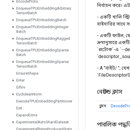
Encode
Proto
নির্বাচন করে। এট
Enqueue
TPUEmbedding
Arbitrary
Tensor
Batch
- একটি খালি স্ট্র
Enqueue
TPUEmbedding
Batch
বাইনারির সাথে সং
Enqueue
TPUEmbedding
Integer
Batch
- একটি ফাইল, যে 
Enqueue
TPUEmbedding
Ragged
ক্রমানুসারে একট
Tensor
Batch
`প্রটোক`-এ `--d
Enqueue
TPUEmbedding
Sparse
Batch
`descriptor_so
Enqueue
TPUEmbedding
Sparse
Tensor
Batch
- A "বাইট/
", যেখ
Ensure
Shape
`FileDescriptor
Enter
Erfinv
নেস্টেড ক্লাস
Euclidean
Norm
Execute
TPUEmbedding
Partitioner
ক্লাস
DecodePro
Exit
Expand
Dims
Experimental
Auto
Shard
Dataset
পাবলিক পদ্ধত
Experimental
Bytes
Produced
Stats