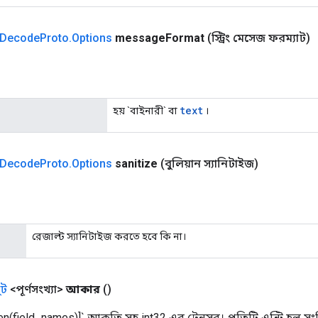
Decode
Proto
.
Options
message
Format
(স্ট্রিং মেসেজ ফরম্যাট)
text
হয় `বাইনারী` বা
।
Decode
Proto
.
Options
sanitize
(বুলিয়ান স্যানিটাইজ)
রেজাল্ট স্যানিটাইজ করতে হবে কি না।
ট
<পূর্ণসংখ্যা>
আকার
()
n(field_names)]` আকৃতি সহ int32 এর টেনসর। প্রতিটি এন্ট্রি হল সংশ্লিষ