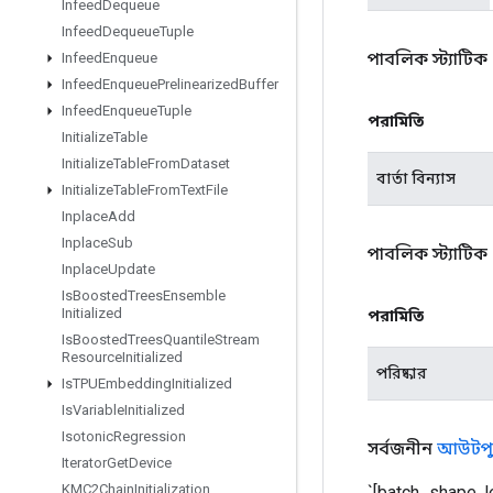
Infeed
Dequeue
Infeed
Dequeue
Tuple
পাবলিক স্ট্যাটিক
Infeed
Enqueue
Infeed
Enqueue
Prelinearized
Buffer
Infeed
Enqueue
Tuple
পরামিতি
Initialize
Table
Initialize
Table
From
Dataset
বার্তা বিন্যাস
Initialize
Table
From
Text
File
Inplace
Add
Inplace
Sub
পাবলিক স্ট্যাটিক
Inplace
Update
Is
Boosted
Trees
Ensemble
Initialized
পরামিতি
Is
Boosted
Trees
Quantile
Stream
Resource
Initialized
পরিষ্কার
Is
TPUEmbedding
Initialized
Is
Variable
Initialized
Isotonic
Regression
সর্বজনীন
আউটপু
Iterator
Get
Device
KMC2Chain
Initialization
`[batch_shape, le