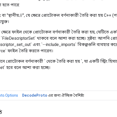
া হতে পারে:
িং বা "স্থানীয়://", যে ক্ষেত্রে প্রোটোকল বর্ণনাকারী তৈরি করা হয় C++ (
যুক্ত।
ক্ষেত্রে ফাইল থেকে প্রোটোকল বর্ণনাকারী তৈরি করা হয়, যেটিতে একটি 
ি `FileDescriptorSet` থাকবে বলে আশা করা হচ্ছে। দ্রষ্টব্য: আপনি 
escriptor_set_out` এবং `--include_imports` বিকল্পগুলি ব্যবহার ক
urce` ফাইল তৈরি করতে পারেন।
ানে প্রোটোকল বর্ণনাকারী ` থেকে তৈরি করা হয়
`, যা একটি স্ট্রিং হিস
Set` হবে বলে আশা করা হচ্ছে।
Decode
Proto
to.Options
এর জন্য ঐচ্ছিক বৈশিষ্ট্য
ি