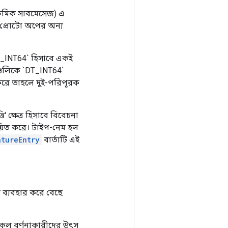
(ক্রমিক সাবমেসেজ) এ
_প্রোটো অপের অন্য
`DT_INT64` হিসাবে একই
ানগুলিকে `DT_INT64`
ট করে তাহলে দুই-পরিপূরক
ি' ক্ষেত্র হিসাবে বিবেচনা
্ঞায়িত করে। টাইপ-নেম হল
atureEntry
বার্তাটি এই
ট ব্যবহার করে বেছে
টোকল বর্ণনাকারীদের উৎস