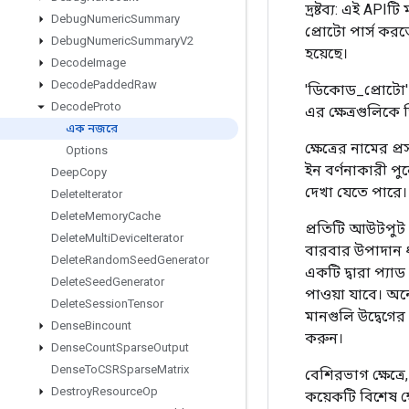
দ্রষ্টব্য: এই API
Debug
Numeric
Summary
প্রোটো পার্স কর
Debug
Numeric
Summary
V2
হয়েছে।
Decode
Image
Decode
Padded
Raw
'ডিকোড_প্রোটো' 
Decode
Proto
এর ক্ষেত্রগুলিকে
এক নজরে
ক্ষেত্রের নামের প
Options
ইন বর্ণনাকারী পু
Deep
Copy
দেখা যেতে পারে।
Delete
Iterator
Delete
Memory
Cache
প্রতিটি আউটপুট 
Delete
Multi
Device
Iterator
বারবার উপাদান ধ
Delete
Random
Seed
Generator
একটি দ্বারা প্যা
Delete
Seed
Generator
পাওয়া যাবে। অন
Delete
Session
Tensor
মানগুলি উদ্বেগের 
Dense
Bincount
করুন।
Dense
Count
Sparse
Output
Dense
To
CSRSparse
Matrix
বেশিরভাগ ক্ষেত্
Destroy
Resource
Op
কয়েকটি বিশেষ ক্ষে