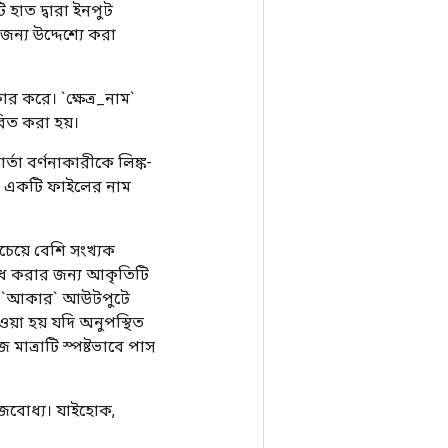
ি হাত দ্বারা ইনপুট
ন্য উদ্দেশ্যে করা
করে। `ক্ষেত্র_নাম`
রিত করা হয়।
র্তা বর্ণনাকারীকে লিঙ্ক-
দত্ত একটি ফাইলের নাম
েয়ে বেশি সংখ্যক
রোধ করার জন্য আকৃতিটি
গণনা `আকার` আউটপুটে
়া হয় যদি অনুপস্থিত
 মাত্রাটি স্পষ্টভাবে পাস
সহজবোধ্য। যাইহোক,