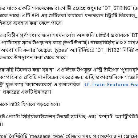
ষেত্র যাতে একটি সাবমেসেজ বা গোষ্ঠী রয়েছে শুধুমাত্র `DT_STRING` 
যেতে পারে। এটি API এর জটিলতা কমাতে। ফলস্বরূপ স্ট্রিংটি ডিকোড
িসাবে ব্যবহার করা যেতে পারে।
াক্ষরবিহীন পূর্ণসংখ্যার জন্য সমর্থন নেই। অপ্সগুলি uint64 প্রকারকে 
প্যাটার্নের সাথে উপস্থাপন করে (স্পষ্ট উপায়)। স্বাক্ষরবিহীন int32 ম
রে, অথবা যদি কলার `output_types` অ্যাট্রিবিউটে `DT_INT32` নির্দিষ্
কভাবে উপস্থাপন করা যেতে পারে।
ত্র সরাসরি ডিকোড করা হয় না। এগুলিকে উপযুক্ত এন্ট্রি টাইপের 'পুনরাবৃত্ত
ম্পাইলার প্রতিটি মানচিত্রের ক্ষেত্রের জন্য এন্ট্রি প্রকারগুলিকে সংজ
ট্রি" যুক্ত করে "ক্যামেলকেস" এ রূপান্তরিত।
tf.train.Features.Fe
ry` প্রকারের একটি উদাহরণ।
গুলিকে int32 হিসাবে পড়তে হবে।
সট প্রোটো সিরিয়ালাইজেশন উভয়ই সমর্থিত, এবং `ফর্ম্যাট` অ্যাট্রিবিউ
ে।
rce` বৈশিষ্ট্যটি `message_type` খোঁজার সময় পরামর্শের জন্য প্রো