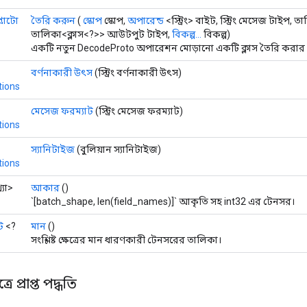
রোটো
তৈরি করুন
(
স্কোপ
স্কোপ,
অপারেন্ড
<স্ট্রিং> বাইট, স্ট্রিং মেসেজ টাইপ, তা
তালিকা<ক্লাস<?>> আউটপুট টাইপ,
বিকল্প...
বিকল্প)
একটি নতুন DecodeProto অপারেশন মোড়ানো একটি ক্লাস তৈরি করার 
বর্ণনাকারী উৎস
(স্ট্রিং বর্ণনাকারী উৎস)
tions
মেসেজ ফরম্যাট
(স্ট্রিং মেসেজ ফরম্যাট)
tions
স্যানিটাইজ
(বুলিয়ান স্যানিটাইজ)
tions
্যা>
আকার
()
`[batch_shape, len(field_names)]` আকৃতি সহ int32 এর টেনসর।
ট
<?
মান
()
সংশ্লিষ্ট ক্ষেত্রের মান ধারণকারী টেনসরের তালিকা।
ে প্রাপ্ত পদ্ধতি