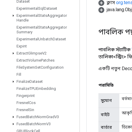
Dataset
ক্লাস
org.ten
Experimental
Sql
Dataset
java.lang.Obj
Experimental
Stats
Aggregator
Handle
Experimental
Stats
Aggregator
পাবলিক পদ
Summary
Experimental
Unbatch
Dataset
Expint
পাবলিক স্ট্যাটিক
Extract
Glimpse
V2
তালিকা<স্ট্রিং> ফ
Extract
Volume
Patches
File
System
Set
Configuration
একটি নতুন Deco
Fill
Finalize
Dataset
পরামিতি
Finalize
TPUEmbedding
Fingerprint
বর্তম
সুযোগ
Fresnel
Cos
Fresnel
Sin
আকৃতি
বাইট
Fused
Batch
Norm
Grad
V3
Fused
Batch
Norm
V3
ডিকোড
বার্তার
GRUBlock
Cell