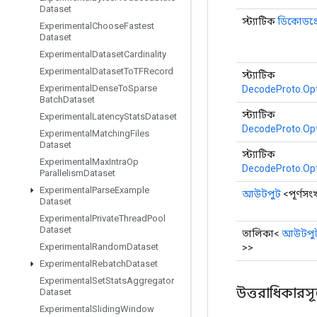
Dataset
স্ট্যাটিক
ডিকোডপ্
Experimental
Choose
Fastest
Dataset
Experimental
Dataset
Cardinality
Experimental
Dataset
To
TFRecord
স্ট্যাটিক
Experimental
Dense
To
Sparse
DecodeProto.Op
Batch
Dataset
স্ট্যাটিক
Experimental
Latency
Stats
Dataset
DecodeProto.Op
Experimental
Matching
Files
Dataset
স্ট্যাটিক
Experimental
Max
Intra
Op
DecodeProto.Op
Parallelism
Dataset
Experimental
Parse
Example
আউটপুট
<পূর্ণসংখ
Dataset
Experimental
Private
Thread
Pool
Dataset
তালিকা<
আউটপু
Experimental
Random
Dataset
>>
Experimental
Rebatch
Dataset
Experimental
Set
Stats
Aggregator
উত্তরাধিকারসূত্র
Dataset
Experimental
Sliding
Window