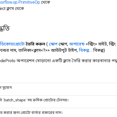
sorflow.op.PrimitiveOp
থেকে
ect ক্লাস থেকে
্ধতি
ডিকোডপ্রোটো
তৈরি করুন
(
স্কোপ
স্কোপ
,
অপারেন্ড
<স্ট্রিং> বাইট
,
স্ট্র
িল্ডের নাম
,
তালিকা<ক্লাস<?>> আউটপুট টাইপ
,
বিকল্প
.
.
.
বিকল্প)
deProto অপারেশন মোড়ানো একটি ক্লাস তৈরি করার কারখানার পদ্
ান সুযোগ
 `batch_shape` সহ ক্রমিক প্রোটোর টেনসর।
 করার জন্য প্রোটো বার্তার প্রকারের নাম।