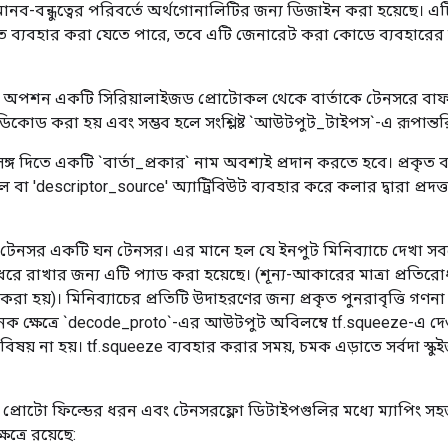
টি মানব-বন্ধুত্বের পরিবর্তে অর্থগোনালিটির জন্য ডিজাইন করা হয়েছে। এট
তে ব্যবহার করা যেতে পারে, তবে এটি জেনারেট করা কোডে ব্যবহারের জ
অপশন একটি সিরিয়ালাইজড প্রোটোকল থেকে বার্তাকে টেনসরে বাফার 
 ডিকোড করা হয় এবং সম্ভব হলে সংশ্লিষ্ট `আউটপুট_টাইপস`-এ রূপান্ত
্রসঙ্গ দিতে একটি `বার্তা_প্রকার` নাম অবশ্যই প্রদান করতে হবে। প্রকৃত বা
লে বা 'descriptor_source' অ্যাট্রিবিউট ব্যবহার করে কলার দ্বারা প্র
টেনসর একটি ঘন টেনসর। এর মানে হল যে ইনপুট মিনিব্যাচে দেখা সবচ
রে রাখার জন্য এটি প্যাড করা হয়েছে। (শূন্য-আকারের মাত্রা প্রতি
ড করা হয়)। মিনিব্যাচের প্রতিটি উদাহরণের জন্য প্রকৃত পুনরাবৃত্তি 
েক ক্ষেত্রে `decode_proto`-এর আউটপুট অবিলম্বে tf.squeeze-এ দেওয
বিষয় না হয়। tf.squeeze ব্যবহার করার সময়, চমক এড়াতে সর্বদা স্কুইজ
রে, প্রোটো ফিল্ডের ধরন এবং টেনসরফ্লো ডিটাইপগুলির মধ্যে ম্যাপিং 
ত্রে রয়েছে: