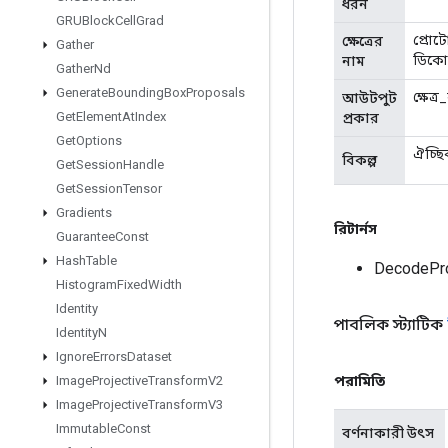
ধরন
GRUBlock
Cell
Grad
প্রোট
ক্ষেত্রের
Gather
ডিকো
নাম
Gather
Nd
Generate
Bounding
Box
Proposals
ক্ষেত্
আউটপুট
Get
Element
At
Index
প্রকার
Get
Options
ঐচ্ছি
বিকল্প
Get
Session
Handle
Get
Session
Tensor
Gradients
রিটার্নস
Guarantee
Const
Hash
Table
DecodePr
Histogram
Fixed
Width
Identity
পাবলিক স্ট্যাটিক
Identity
N
Ignore
Errors
Dataset
পরামিতি
Image
Projective
Transform
V2
Image
Projective
Transform
V3
Immutable
Const
বর্ণনাকারী উৎস