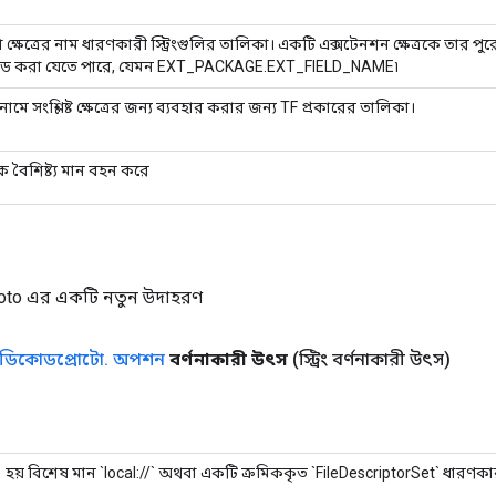
ো ক্ষেত্রের নাম ধারণকারী স্ট্রিংগুলির তালিকা। একটি এক্সটেনশন ক্ষেত্রকে তার প
ড করা যেতে পারে, যেমন EXT_PACKAGE.EXT_FIELD_NAME৷
র_নামে সংশ্লিষ্ট ক্ষেত্রের জন্য ব্যবহার করার জন্য TF প্রকারের তালিকা।
ক বৈশিষ্ট্য মান বহন করে
oto এর একটি নতুন উদাহরণ
ডিকোডপ্রোটো
.
অপশন
বর্ণনাকারী উৎস
(স্ট্রিং বর্ণনাকারী উৎস)
হয় বিশেষ মান `local://` অথবা একটি ক্রমিককৃত `FileDescriptorSet` ধার