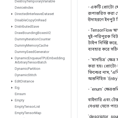
Destroy
Temporary
Variable
- একটি প্রোটো ক্
Device
Index
রূপান্তরিত করা 
Directed
Interleave
Dataset
উদাহরণে ইনপুট হ
Disable
Copy
On
Read
Distributed
Save
- TensorFlow স্ব
Draw
Bounding
Boxes
V2
দুই-পরিপূরক বিট 
Dummy
Iteration
Counter
টাইপ নির্দিষ্ট ক
Dummy
Memory
Cache
ব্যবহার করে সঠি
Dummy
Seed
Generator
Dynamic
Enqueue
TPUEmbedding
- `মানচিত্র` ক্ষে
Arbitrary
Tensor
Batch
করা হয়। প্রোটো-ক
Dynamic
Partition
ফিল্ডের নাম, "এন্
Dynamic
Stitch
অন্তর্নিহিত `Ent
Edit
Distance
Eig
- `enum` ক্ষেত্র
Einsum
বাইনারি এবং টেক্
Empty
নেওয়া যেতে পার
Empty
Tensor
List
Empty
Tensor
Map
`descriptor_sou