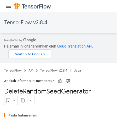
TensorFlow v2.8.4
Halaman ini diterjemahkan oleh
Cloud Translation API
.
TensorFlow
API
TensorFlow v2.8.4
Java
Apakah informasi ini membantu?
Delete
Random
Seed
Generator
Pada halaman ini