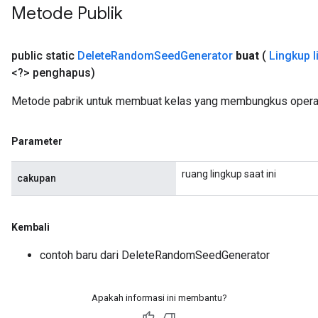
Metode Publik
public static
Delete
Random
Seed
Generator
buat
(
Lingkup l
<?> penghapus)
Metode pabrik untuk membuat kelas yang membungkus opera
rBatch
Parameter
ruang lingkup saat ini
Batch
cakupan
atch
Kembali
contoh baru dari DeleteRandomSeedGenerator
Apakah informasi ini membantu?