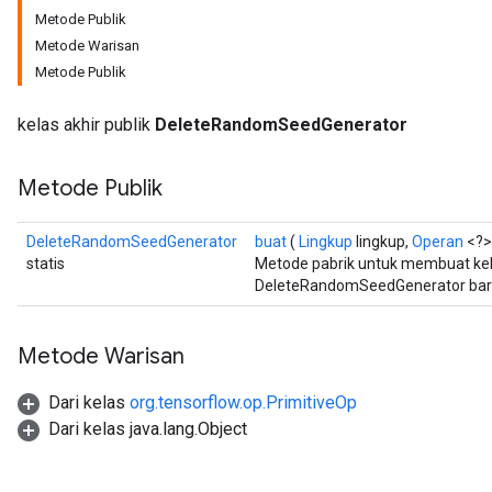
Metode Publik
Metode Warisan
Metode Publik
kelas akhir publik
DeleteRandomSeedGenerator
Metode Publik
DeleteRandomSeedGenerator
buat
(
Lingkup
lingkup,
Operan
<?>
statis
Metode pabrik untuk membuat ke
DeleteRandomSeedGenerator bar
Metode Warisan
Dari kelas
org.tensorflow.op.PrimitiveOp
ryTensorBatch
Dari kelas java.lang.Object