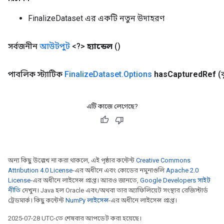
mParameters
FinalizeDataset এর একটি নতুন উদাহরণ
rs
Parameters
সর্বজনীন
আউটপুট
<?>
হ্যান্ডেল
()
rParameters
Parameters
পাবলিক স্ট্যাটিক
Finalize
Dataset
.
Options
has
Captured
Ref
(
ters
arameters
এটি কাজে লেগেছে?
meters
rs
tDescentParameters
অন্য কিছু উল্লেখ না করা থাকলে, এই পৃষ্ঠার কন্টেন্ট
Creative Commons
Attribution 4.0 License
-এর অধীনে এবং কোডের নমুনাগুলি
Apache 2.0
License
-এর অধীনে লাইসেন্স প্রাপ্ত। আরও জানতে,
Google Developers সাইট
নীতি
দেখুন। Java হল Oracle এবং/অথবা তার অ্যাফিলিয়েট সংস্থার রেজিস্টার্ড
ট্রেডমার্ক। কিছু কন্টেন্ট
NumPy লাইসেন্স
-এর অধীনে লাইসেন্স প্রাপ্ত।
2025-07-28 UTC-তে শেষবার আপডেট করা হয়েছে।