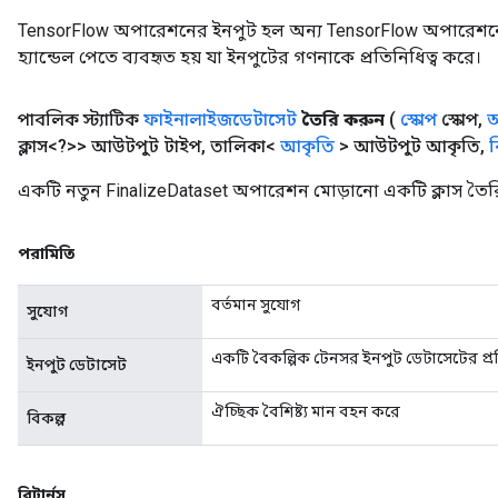
TensorFlow অপারেশনের ইনপুট হল অন্য TensorFlow অপারেশনে
হ্যান্ডেল পেতে ব্যবহৃত হয় যা ইনপুটের গণনাকে প্রতিনিধিত্ব করে।
পাবলিক স্ট্যাটিক
ফাইনালাইজডেটাসেট
তৈরি করুন
(
স্কোপ
স্কোপ
,
অ
ক্লাস<?>> আউটপুট টাইপ
,
তালিকা<
আকৃতি
> আউটপুট আকৃতি
,
ব
একটি নতুন FinalizeDataset অপারেশন মোড়ানো একটি ক্লাস তৈর
পরামিতি
বর্তমান সুযোগ
সুযোগ
একটি বৈকল্পিক টেনসর ইনপুট ডেটাসেটের প্রত
ইনপুট ডেটাসেট
ঐচ্ছিক বৈশিষ্ট্য মান বহন করে
বিকল্প
রিটার্নস
rs