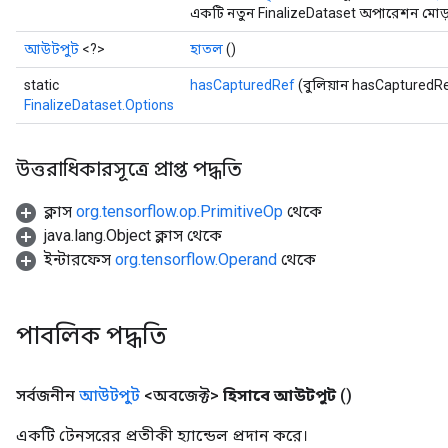
একটি নতুন FinalizeDataset অপারেশন মোড়া
আউটপুট
<?>
হাতল
()
static
hasCapturedRef
(বুলিয়ান hasCapturedR
FinalizeDataset.Options
উত্তরাধিকারসূত্রে প্রাপ্ত পদ্ধতি
ক্লাস
org.tensorflow.op.PrimitiveOp
থেকে
java.lang.Object ক্লাস থেকে
ইন্টারফেস
org.tensorflow.Operand
থেকে
পাবলিক পদ্ধতি
সর্বজনীন
আউটপুট
<অবজেক্ট>
হিসাবে আউটপুট
()
একটি টেনসরের প্রতীকী হ্যান্ডেল প্রদান করে।