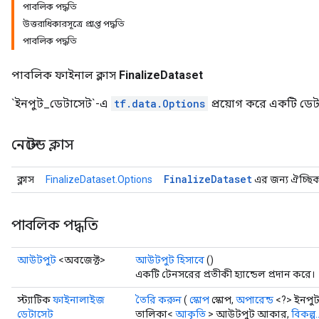
পাবলিক পদ্ধতি
উত্তরাধিকারসূত্রে প্রাপ্ত পদ্ধতি
পাবলিক পদ্ধতি
পাবলিক ফাইনাল ক্লাস
FinalizeDataset
`ইনপুট_ডেটাসেট`-এ
tf.data.Options
প্রয়োগ করে একটি ডেট
নেস্টেড ক্লাস
Finalize
Dataset
ক্লাস
FinalizeDataset.Options
এর জন্য ঐচ্ছিক ব
পাবলিক পদ্ধতি
আউটপুট
<অবজেক্ট>
আউটপুট হিসাবে
()
একটি টেনসরের প্রতীকী হ্যান্ডেল প্রদান করে।
স্ট্যাটিক
ফাইনালাইজ
তৈরি করুন
(
স্কোপ
স্কোপ,
অপারেন্ড
<?> ইনপুট
ডেটাসেট
তালিকা<
আকৃতি
> আউটপুট আকার,
বিকল্প..