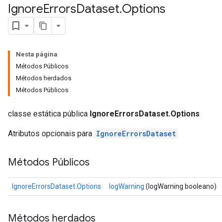
Ignore
Errors
Dataset
.
Options
Nesta página
Métodos Públicos
Métodos herdados
Métodos Públicos
classe estática pública
IgnoreErrorsDataset.Options
Atributos opcionais para
IgnoreErrorsDataset
Métodos Públicos
IgnoreErrorsDataset.Options
logWarning
(logWarning booleano)
Métodos herdados