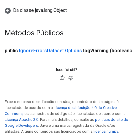
Da classe java.lang.Object
Métodos Públicos
public
Ignore
Errors
Dataset
.
Options
log
Warning
(booleano
Isso foi útil?
Exceto no caso de indicação contrária, o conteúdo desta página é
rs
licenciado de acordo com a
Licença de atribuição 4.0 do Creative
mParameters
Commons
, e as amostras de código são licenciadas de acordo com a
rs
Licença Apache 2.0
. Para mais detalhes, consulte as
políticas do site do
Parameters
Google Developers
. Java é uma marca registrada da Oracle e/ou
afiliadas. Alguns conteúdos são licenciados com a
licença numpy
.