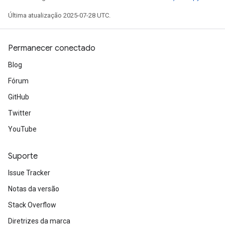
rParameters
Última atualização 2025-07-28 UTC.
Parameters
ters
arameters
Permanecer conectado
meters
Blog
rs
tDescentParameters
Fórum
GitHub
Twitter
YouTube
Suporte
Issue Tracker
Notas da versão
Stack Overflow
Diretrizes da marca