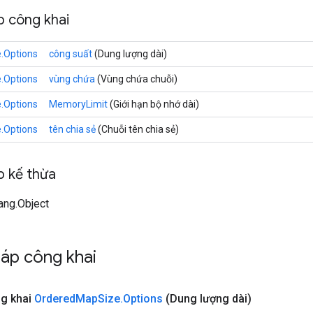
 công khai
.Options
công suất
(Dung lượng dài)
.Options
vùng chứa
(Vùng chứa chuỗi)
.Options
MemoryLimit
(Giới hạn bộ nhớ dài)
.Options
tên chia sẻ
(Chuỗi tên chia sẻ)
 kế thừa
lang.Object
áp công khai
g khai
Ordered
Map
Size
.
Options
(Dung lượng dài)