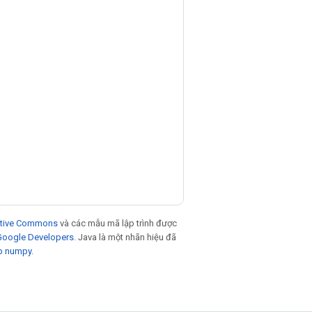
eative Commons
và các mẫu mã lập trình được
 Google Developers
. Java là một nhãn hiệu đã
p numpy
.