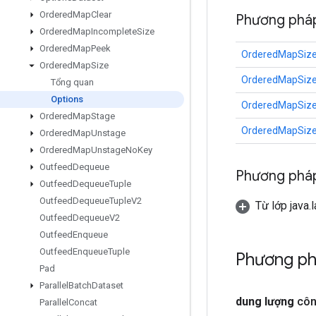
Ordered
Map
Clear
Phương pháp
Ordered
Map
Incomplete
Size
Ordered
Map
Peek
OrderedMapSize
Ordered
Map
Size
OrderedMapSize
Tổng quan
Options
OrderedMapSize
Ordered
Map
Stage
OrderedMapSize
Ordered
Map
Unstage
Ordered
Map
Unstage
No
Key
Outfeed
Dequeue
Phương pháp
Outfeed
Dequeue
Tuple
Outfeed
Dequeue
Tuple
V2
Từ lớp java.
Outfeed
Dequeue
V2
Outfeed
Enqueue
Outfeed
Enqueue
Tuple
Phương ph
Pad
Parallel
Batch
Dataset
dung lượng
côn
Parallel
Concat