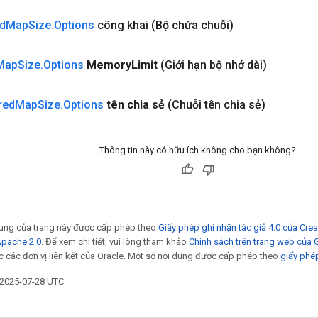
d
Map
Size
.
Options
công khai
(Bộ chứa chuỗi)
Map
Size
.
Options
Memory
Limit
(Giới hạn bộ nhớ dài)
red
Map
Size
.
Options
tên chia sẻ
(Chuỗi tên chia sẻ)
Thông tin này có hữu ích không cho bạn không?
 dung của trang này được cấp phép theo
Giấy phép ghi nhận tác giả 4.0 của Cr
Apache 2.0
. Để xem chi tiết, vui lòng tham khảo
Chính sách trên trang web của
 các đơn vị liên kết của Oracle. Một số nội dung được cấp phép theo
giấy phé
 2025-07-28 UTC.