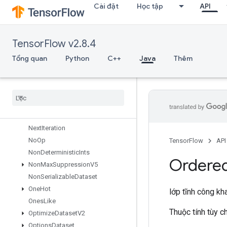
Cài đặt
Học tập
API
MutableHashTable
MutableHashTableOfTensors
Mutex
TensorFlow v2.8.4
MutexLock
NcclAllReduce
Tổng quan
Python
C++
Java
Thêm
NcclBroadcast
Nccl
Reduce
Ndtri
Nearest
Neighbors
Next
After
Next
Iteration
No
Op
TensorFlow
API
Non
Deterministic
Ints
Ordere
Non
Max
Suppression
V5
Non
Serializable
Dataset
One
Hot
lớp tĩnh công kh
Ones
Like
Thuộc tính tùy 
Optimize
Dataset
V2
Options
Dataset