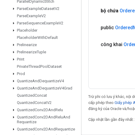
Parallel
Dynamic
Stitch
Parse
Example
Dataset
V2
bộ chứa
Ordere
Parse
Example
V2
Parse
Sequence
Example
V2
public
Ordered
Placeholder
Placeholder
With
Default
công khai
Orde
Prelinearize
Prelinearize
Tuple
Print
Private
Thread
Pool
Dataset
Prod
Quantize
And
Dequantize
V4
Quantize
And
Dequantize
V4Grad
Quantized
Concat
Trừ phi có lưu ý khác, nội
cấp phép theo
Giấy phép 
Quantized
Concat
V2
đăng ký của Oracle và/hoặc
Quantized
Conv2DAnd
Relu
Quantized
Conv2DAnd
Relu
And
Cập nhật lần gần đây nhất:
Requantize
Quantized
Conv2DAnd
Requantize