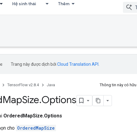
Hệ sinh thái
Thêm
Trang này được dịch bởi
Cloud Translation API
.
TensorFlow v2.8.4
Java
Thông tin này có hữ
d
Map
Size
.
Options
ai
OrderedMapSize.Options
chọn cho
OrderedMapSize