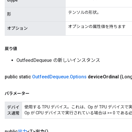
dtype
テンソルの形状。
形
オプションの属性値を持ちます
オプション
戻り値
OutfeedDequeue の新しいインスタンス
public static
Outfeed
Dequeue
.
Options
device
Ordinal
(Long
パラメーター
使用する TPU デバイス。これは、Op が TPU デバイス
デバイ
Op が CPU デバイスで実行されている場合は >= 0 であ
ス通常
public
出力
<T>
出力
()