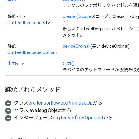
テンソルのシンボリック ハンドルを返
静的 <T>
create
(
Scope
スコープ、Class<T> dt
OutfeedDequeue
<T>
ン)
新しい OutfeedDequeue オペ
メソッド。
静的
deviceOrdinal
(長い deviceOrdinal)
OutfeedDequeue.Options
ize
出力
<T>
出力
()
デバイスのアウトフィードから読み取
継承されたメソッド
Requantize
ize
クラス
org.tensorflow.op.PrimitiveOp
から
AndReluAndRequantize
クラスjava.lang.Objectから
u
インターフェース
org.tensorflow.Operand
から
uAndRequantize