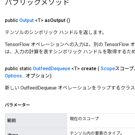
パブリックメソッド
AndRelu
AndReluAndRequantize
public
Output
<T>
as
Output
()
ize
テンソルのシンボリック ハンドルを返します。
Requantize
TensorFlow オペレーションへの入力は、別の TensorF
ize
は、入力の計算を表すシンボリック ハンドルを取得するた
public static
Outfeed
Dequeue
<T>
create
(
Scope
スコープ、C
Options
.
.
.
オプション)
新しい OutfeedDequeue オペレーションをラップする
パラメーター
現在のスコープ
範囲
テンソル内の要素のタイプ。