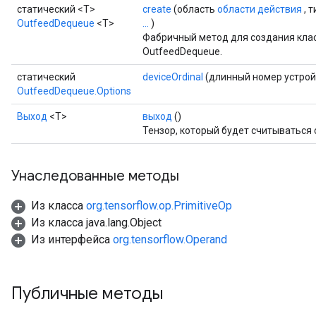
статический <T>
create
(область
области действия
, 
OutfeedDequeue
<T>
...
)
Фабричный метод для создания кла
OutfeedDequeue.
статический
deviceOrdinal
(длинный номер устрой
OutfeedDequeue.Options
Выход
<Т>
выход
()
ize
Тензор, который будет считываться 
Унаследованные методы
Из класса
org.tensorflow.op.PrimitiveOp
Requantize
Из класса java.lang.Object
ize
Из интерфейса
org.tensorflow.Operand
AndReluAndRequantize
u
uAndRequantize
Публичные методы