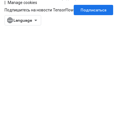
Manage cookies
Подписаться
Подпишитесь на новости TensorFlow
m
rs
eters
ntumParameters
ters
ropParameters
s
atorParameters
ghtParameters
meters
adParameters
rameters
eters
ientDescentParameters