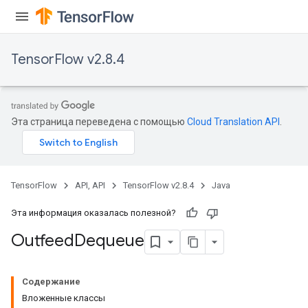
TensorFlow v2.8.4
Эта страница переведена с помощью
Cloud Translation API
.
TensorFlow
API, API
TensorFlow v2.8.4
Java
Эта информация оказалась полезной?
Outfeed
Dequeue
Содержание
Вложенные классы