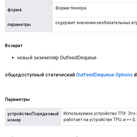
Форма тензора.
форма
содержит значения необязательных ат
параметры
Возврат
новый экземпляр OutfeedDequeue
общедоступный статический
Outfeed
Dequeue
.
Options
d
Параметры
Используемое устройство ТПУ. Это 
устройствоПорядковый
работает на устройстве TPU, и >= 0,
номер