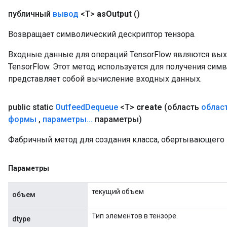
AndRelu
публичный
вывод
<T>
as
Output
()
AndReluAndRequantize
Возвращает символический дескриптор тензора.
ize
Входные данные для операций TensorFlow являются вы
TensorFlow. Этот метод используется для получения сим
Requantize
представляет собой вычисление входных данных.
ize
public static
Outfeed
Dequeue
<T>
create
(область
облас
формы
,
параметры
.
.
.
параметры)
Фабричный метод для создания класса, обертывающего
Параметры
текущий объем
объем
Тип элементов в тензоре.
dtype