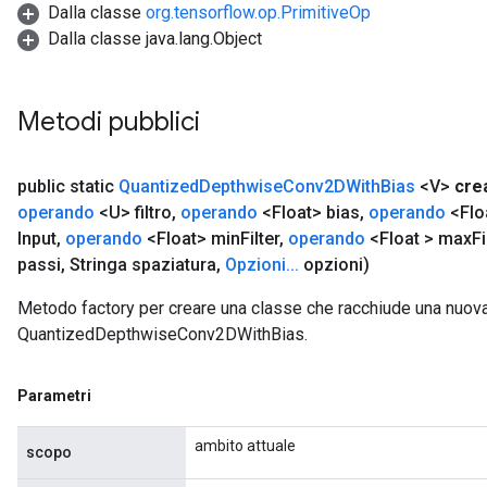
Dalla classe
org.tensorflow.op.PrimitiveOp
Dalla classe java.lang.Object
Metodi pubblici
public static
Quantized
Depthwise
Conv2DWith
Bias
<V>
cre
operando
<U> filtro
,
operando
<Float> bias
,
operando
<Flo
Input
,
operando
<Float> min
Filter
,
operando
<Float > max
Fi
passi
,
Stringa spaziatura
,
Opzioni
.
.
.
opzioni)
Metodo factory per creare una classe che racchiude una nuov
QuantizedDepthwiseConv2DWithBias.
Parametri
ambito attuale
scopo