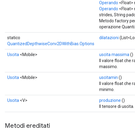
Operando
<Float> 
Operando
<Float> 
strides, String pad
Metodo factory per
operazione Quant
statico
dilatazioni
(List<Lo
QuantizedDepthwiseConv2DWithBias.Options
Uscita
<Mobile>
uscita massima
()
Il valore float che 
massimo.
Uscita
<Mobile>
uscitamin
()
Il valore float che 
minimo.
Uscita
<V>
produzione
()
Il tensore di uscita.
Metodi ereditati