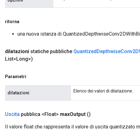
opzioni
ritorna
m
una nuova istanza di QuantizedDepthwiseConv2DWithB
dilatazioni
statiche pubbliche
Quantized
Depthwise
Conv2D
rs
List<Long>)
eters
ntumParameters
Parametri
ters
ropParameters
Elenco dei valori di dilatazione.
dilatazioni
s
atorParameters
ghtParameters
Uscita
pubblica <Float>
max
Output
()
meters
adParameters
Il valore float che rappresenta il valore di uscita quantizzato
rameters
eters