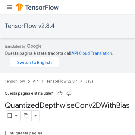
TensorFlow v2.8.4
ize
Questa pagina è stata tradotta dall'
API Cloud Translation
.
TensorFlow
API
TensorFlow v2.8.4
Java
Requantize
ize
Questa pagina è stata utile?
AndReluAndRequantize
Quantized
Depthwise
Conv2DWith
Bias
u
uAndRequantize
Su questa pagina