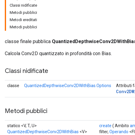
Classi nidificate
Metodi pubblici
AndRelu
Metodi ereditati
AndReluAndRequantize
Metodi pubblici
ize
classe finale pubblica
QuantizedDepthwiseConv2DWithBia
Requantize
Calcola Conv2D quantizzato in profondità con Bias.
ize
Classi nidificate
classe
QuantizedDepthwiseConv2DWithBias.Options
Attributi 
Conv2DW
Metodi pubblici
statico <V, T, U>
create
( Ambito
am
QuantizedDepthwiseConv2DWithBias
<V>
filter,
Operando
<Fl