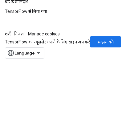
ब्रैंड दिशानिर्देश
eters
ntumParameters
TensorFlow से लिया गया
ters
ropParameters
s
शर्तें
निजता
Manage cookies
atorParameters
सदस्य बनें
TensorFlow का न्यूज़लेटर पाने के लिए साइन अप करें
ghtParameters
meters
adParameters
rameters
eters
ientDescentParameters