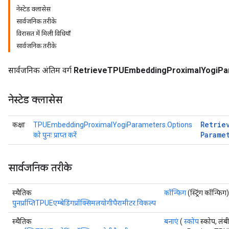
नेस्टेड क्लासेस
सार्वजनिक तरीके
eters
विरासत में मिली विधियाँ
ientDescentParameters
सार्वजनिक तरीके
सार्वजनिक अंतिम वर्ग
RetrieveTPUEmbeddingProximalYogiPa
नेस्टेड क्लासेस
Retrie
कक्षा
TPUEmbeddingProximalYogiParameters.Options
Parame
को पुनः प्राप्त करें
सार्वजनिक तरीके
स्थैतिक
कॉन्फिग
(स्ट्रिंग कॉन्फिग)
पुनर्प्राप्तिTPUEएम्बेडिंगप्रॉक्सिमलयोगीपैरामीटर.विकल्प
स्थैतिक
बनाएं
(
स्कोप
स्कोप, लंबी