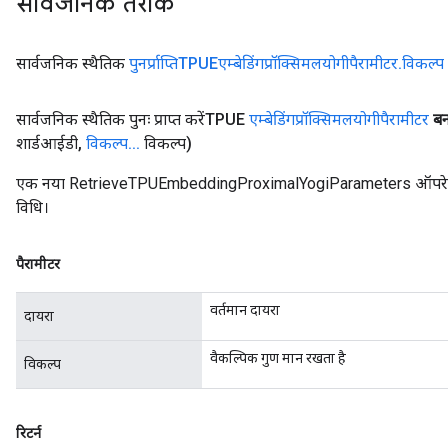
सार्वजनिक तरीके
सार्वजनिक स्थैतिक
पुनर्प्राप्तिTPUEएम्बेडिंगप्रॉक्सिमलयोगीपैरामीटर
.
विकल्प
सार्वजनिक स्थैतिक पुनः प्राप्त करेंTPUE
एम्बेडिंगप्रॉक्सिमलयोगीपैरामीटर
बन
शार्डआईडी
,
विकल्प
.
.
.
विकल्प)
एक नया RetrieveTPUEmbeddingProximalYogiParameters ऑपरेशन क
विधि।
पैरामीटर
वर्तमान दायरा
दायरा
वैकल्पिक गुण मान रखता है
विकल्प
रिटर्न