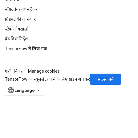
सॉफ़्टवेयर वर्शन ट्रैकर
प्रॉडक्ट की जानकारी
स्टैक ओवरफ़्लो
ब्रैंड दिशानिर्देश
TensorFlow से लिया गया
शर्तें
निजता
Manage cookies
सदस्य बनें
TensorFlow का न्यूज़लेटर पाने के लिए साइन अप करें