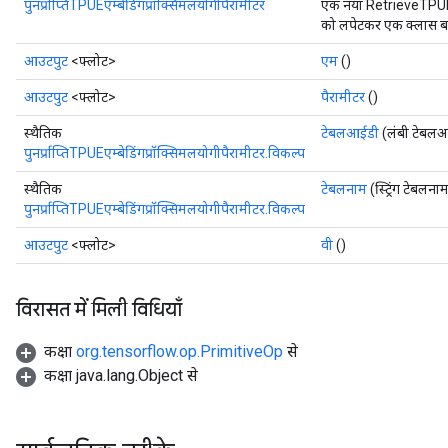
पुनर्प्राप्तिTPUEएम्बेडिंगप्रॉक्सिमलयोगीपैरामीटर
एक नया RetrieveTP
को लपेटकर एक क्लास बना
आउटपुट
<फ्लोट>
एम
()
आउटपुट
<फ्लोट>
पैरामीटर
()
स्थैतिक
टेबलआईडी
(लंबी टेबल
पुनर्प्राप्तिTPUEएम्बेडिंगप्रॉक्सिमलयोगीपैरामीटर.विकल्प
स्थैतिक
टेबलनाम
(स्ट्रिंग टेबलना
पुनर्प्राप्तिTPUEएम्बेडिंगप्रॉक्सिमलयोगीपैरामीटर.विकल्प
आउटपुट
<फ्लोट>
वी
()
विरासत में मिली विधियाँ
कक्षा
org.tensorflow.op.PrimitiveOp
से
कक्षा java.lang.Object से